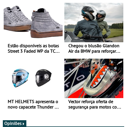
Estão disponíveis as botas
Chegou o blusão Glandon
Street 3 Faded WP da TCX
Air da BMW para reforçar
para utilização durante
oferta de equipamento de
todo o ano
verão
MT HELMETS apresenta o
Vector reforça oferta de
novo capacete Thunder 4 R
segurança para motos com
SV
nova gama de cadeados
JawX
Opiniões