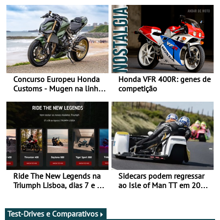
Concurso Europeu Honda
Honda VFR 400R: genes de
Customs - Mugen na linha
competição
da frente, vote nela para
ganhar
Ride The New Legends na
Sidecars podem regressar
Triumph Lisboa, dias 7 e 8
ao Isle of Man TT em 2027
de agosto
após revisão de segurança
Test-Drives e Comparativos