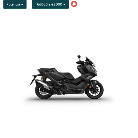
Potência
+€6000 a €8000