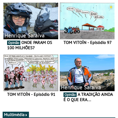
Henrique Saraiva
ONDE PARAM OS
TOM VITOÍN - Episódio 97
Opinião
100 MILHÕES?
Henrique Saraiva
TOM VITOÍN - Episódio 91
A TRADIÇÃO AINDA
Opinião
É O QUE ERA…
Multimédia