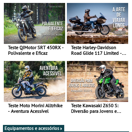
Teste QJMotor SRT 450RX -
Teste Harley-Davidson
Polivalente e Eficaz
Road Glide 117 Limited - A
Arte de Viajar Longe
Teste Moto Morini Alltrhike
Teste Kawasaki Z650 S:
- Aventura Acessível
Diversão para Jovens e
Adultos
Equipamentos e acessórios