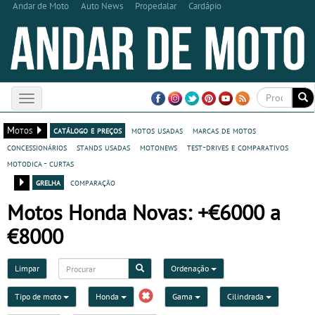
Andar de Moto
Auto News
Propedalar
Cardápio
Toggle
navigation
Motos
catálogo e preços
motos usadas
marcas de motos
concessionários
stands usadas
motonews
test-drives e comparativos
motodica - curtas
grelha
comparação
Motos Honda Novas: +€6000 a
€8000
Limpar
Ordenação
Tipo de moto
Honda
Gama
Cilindrada