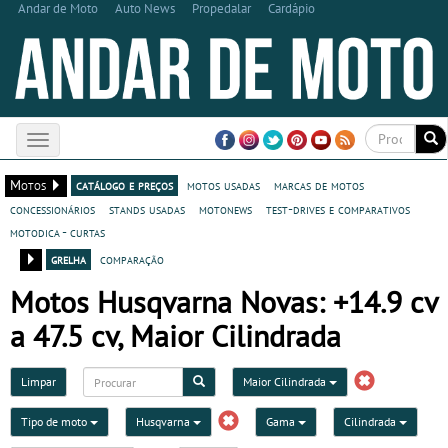
Andar de Moto
Auto News
Propedalar
Cardápio
Toggle
navigation
Motos
catálogo e preços
motos usadas
marcas de motos
concessionários
stands usadas
motonews
test-drives e comparativos
motodica - curtas
grelha
comparação
Motos Husqvarna Novas: +14.9 cv
a 47.5 cv, Maior Cilindrada
Limpar
Maior Cilindrada
Tipo de moto
Husqvarna
Gama
Cilindrada