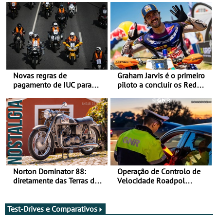
Novas regras de
Graham Jarvis é o primeiro
pagamento de IUC para
piloto a concluir os Red
2028 - Com ano de
Bull Romaniacs numa
transição em 2027
moto elétrica
Norton Dominator 88:
Operação de Controlo de
diretamente das Terras de
Velocidade Roadpol
Sua Majestade
decorre até 9 de agosto
Test-Drives e Comparativos