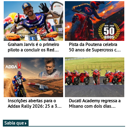
Graham Jarvis é o primeiro
Pista da Poutena celebra
piloto a concluir os Red
50 anos de Supercross com
Bull Romaniacs numa
jornada dupla, dias 1 e 2
moto elétrica
de agosto
Inscrições abertas para o
Ducati Academy regressa a
Addax Rally 2026: 25 a 30
Misano com dois dias
de outubro - Proposta de
dedicados à condução em
participação com o Team
circuito - Dias 22 e 23 de
Bianchi Prata
setembro, no Misano World
Sabia que
Circuit