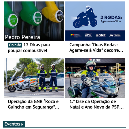
Pedro Pereira
12 Dicas para
Campanha “Duas Rodas:
Opinião
Agarre-se à Vida” decorre
poupar combustível
de 17 a 23 de março
Operação da GNR “Roca e
1.ª fase da Operação de
Guincho em Segurança”
Natal e Ano Novo da PSP e
com resultados que
GNR menos trágica
merecem reflexão
Eventos