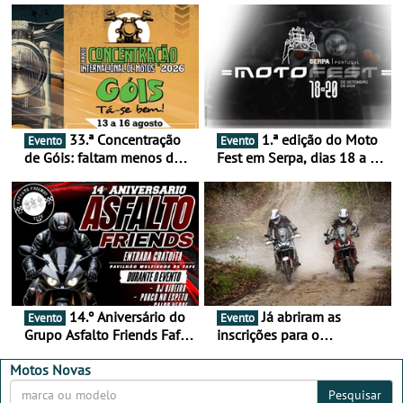
33.ª Concentração
1.ª edição do Moto
Evento
Evento
de Góis: faltam menos de
Fest em Serpa, dias 18 a 20
duas semanas! - De 13 a
de setembro - A cultura das
16 de agosto
duas rodas invade o Baixo
Alentejo
14.º Aniversário do
Já abriram as
Evento
Evento
Grupo Asfalto Friends Fafe,
inscrições para o
dia 26 de setembro de
MotorBeach Rally Raid
2026
2026
Motos Novas
Pesquisar