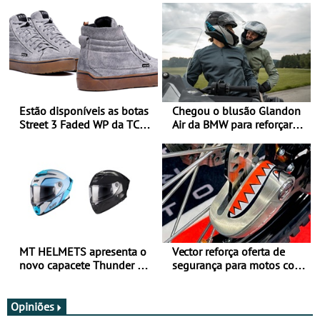
Estão disponíveis as botas
Chegou o blusão Glandon
Street 3 Faded WP da TCX
Air da BMW para reforçar
para utilização durante
oferta de equipamento de
todo o ano
verão
MT HELMETS apresenta o
Vector reforça oferta de
novo capacete Thunder 4 R
segurança para motos com
SV
nova gama de cadeados
JawX
Opiniões