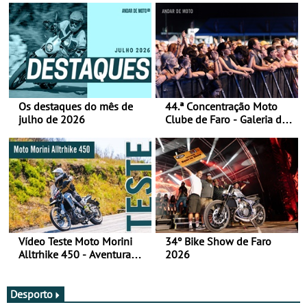
Os destaques do mês de
44.ª Concentração Moto
julho de 2026
Clube de Faro - Galeria de
fotos (sábado)
Vídeo Teste Moto Morini
34º Bike Show de Faro
Alltrhike 450 - Aventura
2026
Acessível
Desporto