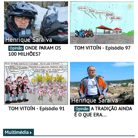
Henrique Saraiva
ONDE PARAM OS
TOM VITOÍN - Episódio 97
Opinião
100 MILHÕES?
Henrique Saraiva
TOM VITOÍN - Episódio 91
A TRADIÇÃO AINDA
Opinião
É O QUE ERA…
Multimédia