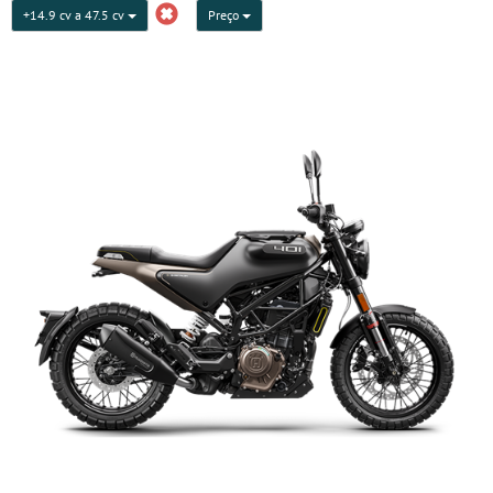
+14.9 cv a 47.5 cv
Preço