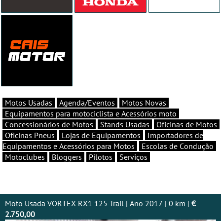
Motos Usadas
Agenda/Eventos
Motos Novas
Equipamentos para motociclista e Acessórios moto
Concessionários de Motos
Stands Usadas
Oficinas de Motos
Oficinas Pneus
Lojas de Equipamentos
Importadores de
Equipamentos e Acessórios para Motos
Escolas de Condução
Motoclubes
Bloggers
Pilotos
Serviços
Moto Usada VORTEX RX1 125 Trail | Ano 2017 | 0 km |
€
2.750,00