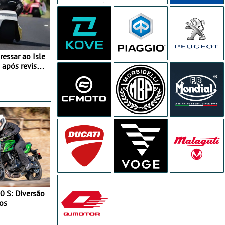
essar ao Isle
após revisão
0 S: Diversão
os