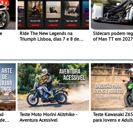
e
Ride The New Legends na
Sidecars podem regr
Triumph Lisboa, dias 7 e 8 de
of Man TT em 2027 
agosto
de segurança
ad
Teste Moto Morini Alltrhike -
Teste Kawasaki Z65
 de
Aventura Acessível
para Jovens e Adult