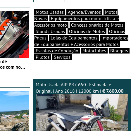
Motos Usadas
Agenda/Eventos
Motos
Novas
Equipamentos para motociclista e
Acessórios moto
Concessionários de Motos
Stands Usadas
Oficinas de Motos
Oficinas
Pneus
Lojas de Equipamentos
Importadores
de Equipamentos e Acessórios para Motos
Escolas de Condução
Motoclubes
Bloggers
Pilotos
Serviços
a de
tos com nova
 JawX
Moto Usada AJP PR7 650 - Estimada e
Original | Ano 2018 | 12000 km |
€ 7.600,00