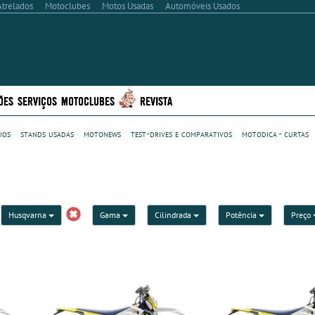
Atrelados
Motoclubes
Motos Usadas
Automóveis Usados
ÕES
SERVIÇOS
MOTOCLUBES
REVISTA
ios
stands usadas
motonews
test-drives e comparativos
motodica - curtas
Husqvarna
Gama
Cilindrada
Potência
Preço