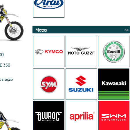
Motos
00
E 350
paração