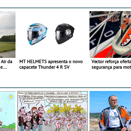
Air da
MT HELMETS apresenta o novo
Vector reforça ofert
de
capacete Thunder 4 R SV
segurança para mo
gama de cadeados