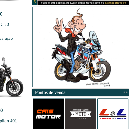
00
TC 50
paração
Pontos de venda
00
pilen 401