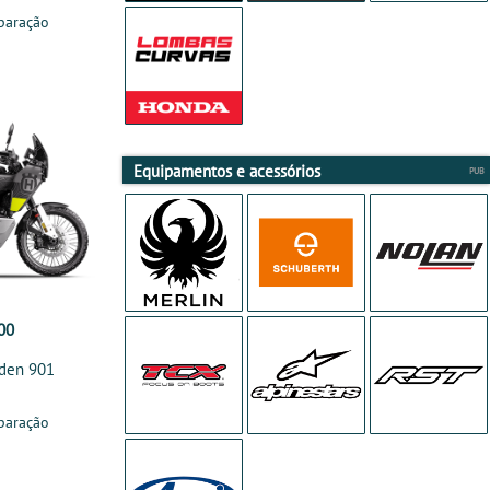
paração
Equipamentos e acessórios
00
den 901
paração