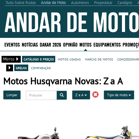
Tudo Sobre Rodas
Andar de Moto
AutoNews
Propedalar
Cardápio
EVENTOS
NOTÍCIAS
DAKAR 2026
OPINIÃO
MOTOS
EQUIPAMENTOS
PROMOÇ
Motos
catálogo e preços
motos usadas
marcas de motos
concessionár
grelha
comparação
Motos Husqvarna Novas: Z a A
Limpar
Z a A
Tipo de moto