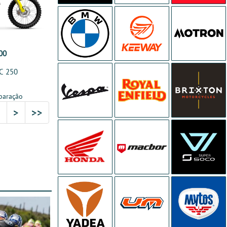
00
C 250
paração
2
>
>>