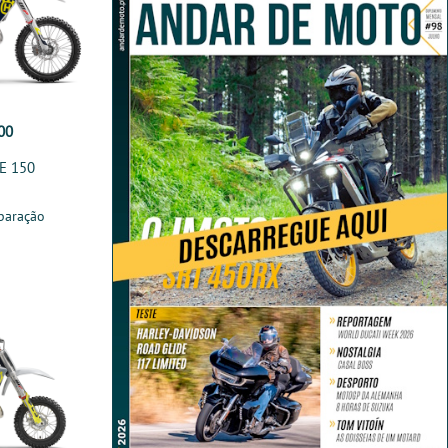
00
E 150
paração