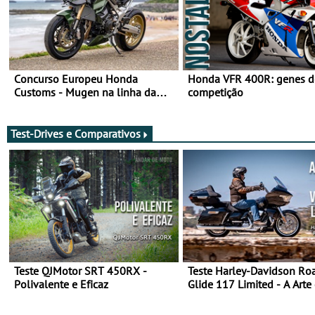
Concurso Europeu Honda
Honda VFR 400R: genes d
Customs - Mugen na linha da
competição
frente, vote nela para ganhar
Test-Drives e Comparativos
Teste QJMotor SRT 450RX -
Teste Harley-Davidson Ro
Polivalente e Eficaz
Glide 117 Limited - A Arte
Viajar Longe