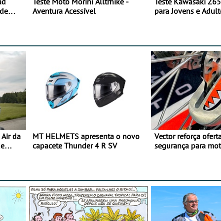
ad
Teste Moto Morini Alltrhike -
Teste Kawasaki Z65
 de
Aventura Acessível
para Jovens e Adult
Air da
MT HELMETS apresenta o novo
Vector reforça ofert
de
capacete Thunder 4 R SV
segurança para mo
gama de cadeados