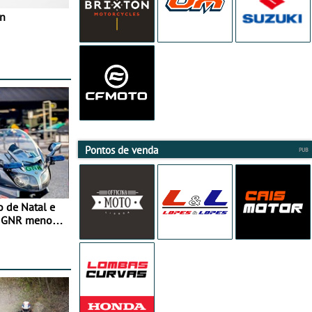
in
Pontos de venda
o de Natal e
e GNR menos