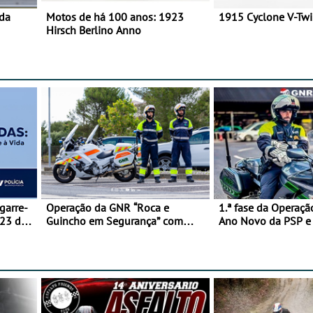
 da
Motos de há 100 anos: 1923
1915 Cyclone V-Tw
Hirsch Berlino Anno
garre-
Operação da GNR “Roca e
1.ª fase da Operaçã
 23 de
Guincho em Segurança” com
Ano Novo da PSP 
resultados que merecem reflexão
trágica