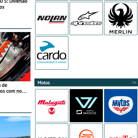
0 S: Diversão
os
Motos
a de
tos com nova
 JawX