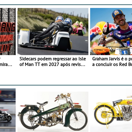
r
Sidecars podem regressar ao Isle
Graham Jarvis é o p
mira
of Man TT em 2027 após revisão
a concluir os Red 
de segurança
numa moto elétrica