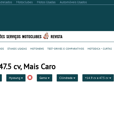
Atrelados
Motoclubes
Motos Usadas
Automóveis Usados
ÕES
SERVIÇOS
MOTOCLUBES
REVISTA
ios
stands usadas
motonews
test-drives e comparativos
motodica - curtas
7.5 cv, Mais Caro
Hyosung
Gama
Cilindrada
+14.9 cv a 47.5 cv