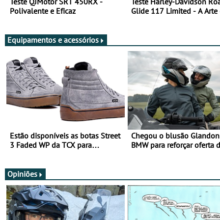
Teste QJMotor SRT 450RX -
Teste Harley-Davidson Ro
Polivalente e Eficaz
Glide 117 Limited - A Arte
Viajar Longe
Equipamentos e acessórios
Estão disponíveis as botas Street
Chegou o blusão Glandon 
3 Faded WP da TCX para
BMW para reforçar oferta 
utilização durante todo o ano
equipamento de verão
Opiniões