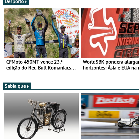
Desporto
CFMoto 450MT vence 23.ª
WorldSBK pondera alarga
edição do Red Bull Romaniacs
horizontes: Ásia e EUA na 
nas 3 Categorias Adventure -
para 2027
Vitória na Ultimate, Core e Lite
Sabia que