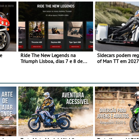
e
Ride The New Legends na
Sidecars podem regr
Triumph Lisboa, dias 7 e 8 de
of Man TT em 2027 
agosto
de segurança