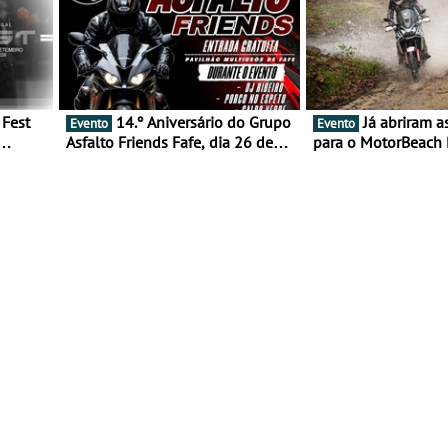
14.º Aniversário do Grupo
Já abriram as inscrições
Evento
Evento
Asfalto Friends Fafe, dia 26 de
para o MotorBeach 
duas
setembro de 2026
2026
tejo