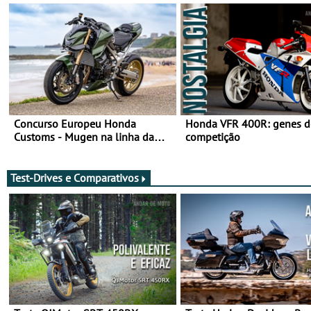
Concurso Europeu Honda
Honda VFR 400R: genes d
Customs - Mugen na linha da
competição
frente, vote nela para ganhar
Test-Drives e Comparativos