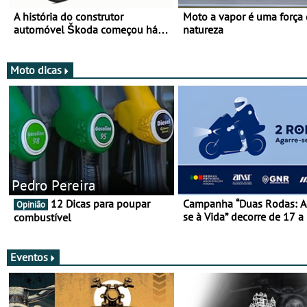
A história do construtor
Moto a vapor é uma força
automóvel Škoda começou há
natureza
mais de 120 anos nas duas
rodas!
Moto dicas
Pedro Pereira
12 Dicas para poupar
Campanha “Duas Rodas: A
Opinião
se à Vida” decorre de 17 a
combustível
março
Eventos