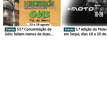
33.ª Concentração de
1.ª edição do Moto Fest
Evento
Evento
Góis: faltam menos de duas
em Serpa, dias 18 a 20 de
semanas! - De 13 a 16 de agosto
setembro - A cultura das 
rodas invade o Baixo Alen