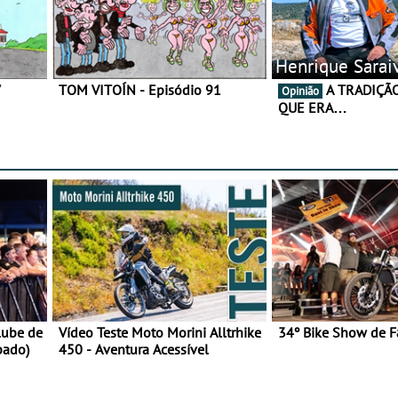
Henrique Sarai
7
TOM VITOÍN - Episódio 91
A TRADIÇÃO AINDA É O
Opinião
QUE ERA…
lube de
Vídeo Teste Moto Morini Alltrhike
34º Bike Show de F
bado)
450 - Aventura Acessível