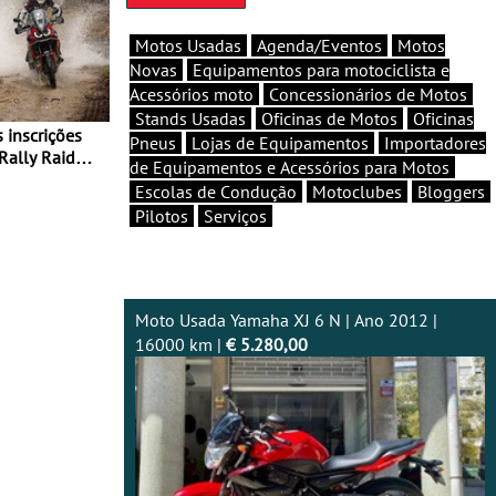
Motos Usadas
Agenda/Eventos
Motos
Novas
Equipamentos para motociclista e
Acessórios moto
Concessionários de Motos
Stands Usadas
Oficinas de Motos
Oficinas
Pneus
Lojas de Equipamentos
Importadores
Rally Raid
de Equipamentos e Acessórios para Motos
Escolas de Condução
Motoclubes
Bloggers
Pilotos
Serviços
Moto Usada Yamaha XJ 6 N | Ano 2012 |
16000 km |
€ 5.280,00