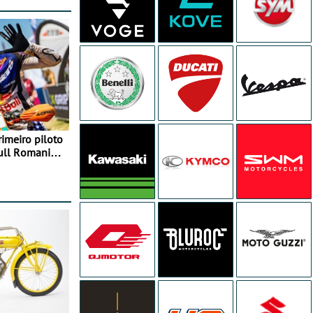
rimeiro piloto
Bull Romaniacs