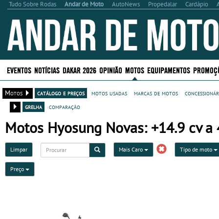
Tudo Sobre Rodas
Andar de Moto
AutoNews
Propedalar
Cardápio
EVENTOS
NOTÍCIAS
DAKAR 2026
OPINIÃO
MOTOS
EQUIPAMENTOS
PROMOÇ
Motos
catálogo e preços
motos usadas
marcas de motos
concessionár
grelha
comparação
Motos Hyosung Novas: +14.9 cv a 4
Limpar
Mais Caro
Tipo de moto
Preço