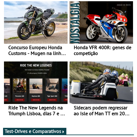
Concurso Europeu Honda
Honda VFR 400R: genes de
Customs - Mugen na linha
competição
da frente, vote nela para
ganhar
Ride The New Legends na
Sidecars podem regressar
Triumph Lisboa, dias 7 e 8
ao Isle of Man TT em 2027
de agosto
após revisão de segurança
Test-Drives e Comparativos