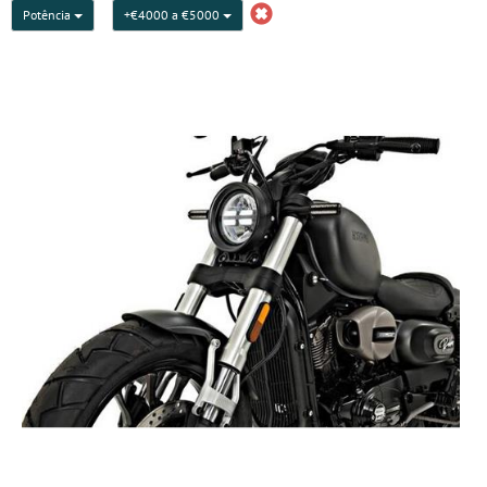
Potência
+€4000 a €5000