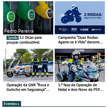
Pedro Pereira
12 Dicas para
Campanha “Duas Rodas:
Opinião
Agarre-se à Vida” decorre
poupar combustível
de 17 a 23 de março
Operação da GNR “Roca e
1.ª fase da Operação de
Guincho em Segurança”
Natal e Ano Novo da PSP e
com resultados que
GNR menos trágica
merecem reflexão
Eventos