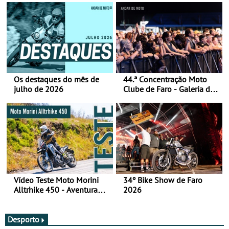
Os destaques do mês de
44.ª Concentração Moto
julho de 2026
Clube de Faro - Galeria de
fotos (sábado)
Vídeo Teste Moto Morini
34º Bike Show de Faro
Alltrhike 450 - Aventura
2026
Acessível
Desporto