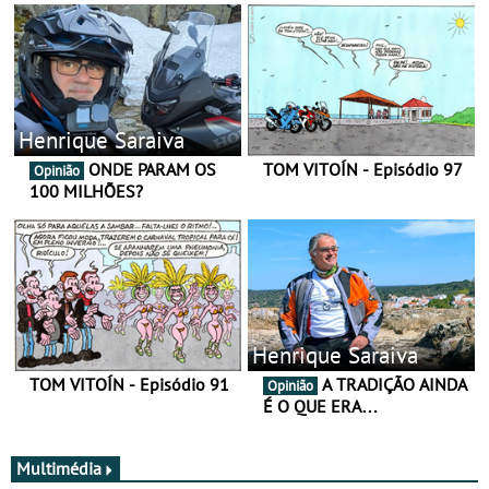
Henrique Saraiva
ONDE PARAM OS
TOM VITOÍN - Episódio 97
Opinião
100 MILHÕES?
Henrique Saraiva
TOM VITOÍN - Episódio 91
A TRADIÇÃO AINDA
Opinião
É O QUE ERA…
Multimédia