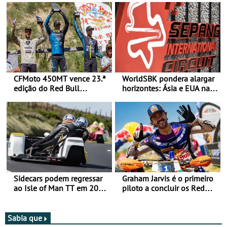
CFMoto 450MT vence 23.ª
WorldSBK pondera alargar
edição do Red Bull
horizontes: Ásia e EUA na
Romaniacs nas 3
mira para 2027
Categorias Adventure -
Vitória na Ultimate, Core e
Lite
Sidecars podem regressar
Graham Jarvis é o primeiro
ao Isle of Man TT em 2027
piloto a concluir os Red
após revisão de segurança
Bull Romaniacs numa
moto elétrica
Sabia que