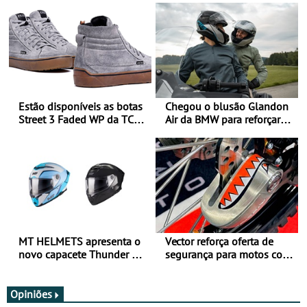
Estão disponíveis as botas
Chegou o blusão Glandon
Street 3 Faded WP da TCX
Air da BMW para reforçar
para utilização durante
oferta de equipamento de
todo o ano
verão
MT HELMETS apresenta o
Vector reforça oferta de
novo capacete Thunder 4 R
segurança para motos com
SV
nova gama de cadeados
JawX
Opiniões