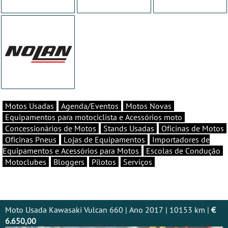
Motos Usadas
Agenda/Eventos
Motos Novas
Equipamentos para motociclista e Acessórios moto
Concessionários de Motos
Stands Usadas
Oficinas de Motos
Oficinas Pneus
Lojas de Equipamentos
Importadores de
Equipamentos e Acessórios para Motos
Escolas de Condução
Motoclubes
Bloggers
Pilotos
Serviços
Moto Usada Kawasaki Vulcan 660 | Ano 2017 | 10153 km |
€
6.650,00