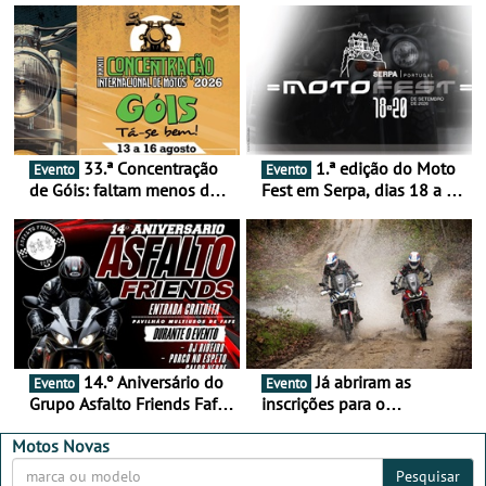
33.ª Concentração
1.ª edição do Moto
Evento
Evento
de Góis: faltam menos de
Fest em Serpa, dias 18 a 20
duas semanas! - De 13 a
de setembro - A cultura das
16 de agosto
duas rodas invade o Baixo
Alentejo
14.º Aniversário do
Já abriram as
Evento
Evento
Grupo Asfalto Friends Fafe,
inscrições para o
dia 26 de setembro de
MotorBeach Rally Raid
2026
2026
Motos Novas
Pesquisar