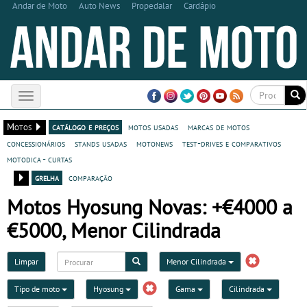
Andar de Moto
Auto News
Propedalar
Cardápio
Toggle
navigation
Motos
catálogo e preços
motos usadas
marcas de motos
concessionários
stands usadas
motonews
test-drives e comparativos
motodica - curtas
grelha
comparação
Motos Hyosung Novas: +€4000 a
€5000, Menor Cilindrada
Limpar
Menor Cilindrada
Tipo de moto
Hyosung
Gama
Cilindrada