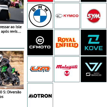
essar ao Isle
após revisão
0 S: Diversão
os