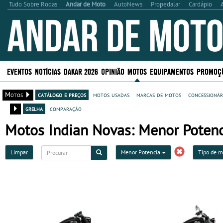
Tudo Sobre Rodas
Andar de Moto
AutoNews
Propedalar
Cardápio
EVENTOS
NOTÍCIAS
DAKAR 2026
OPINIÃO
MOTOS
EQUIPAMENTOS
PROMOÇ
Motos
catálogo e preços
motos usadas
marcas de motos
concessionár
grelha
comparação
Motos Indian Novas: Menor Poten
Limpar
Menor Potencia
Tipo de 