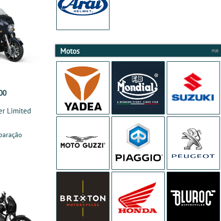
Motos
00
er Limited
paração