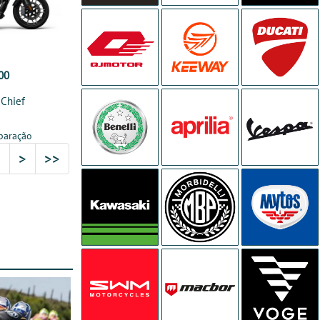
00
 Chief
paração
2
>
>>