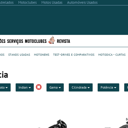
Atrelados
Motoclubes
Motos Usadas
Automóveis Usados
ÕES
SERVIÇOS
MOTOCLUBES
REVISTA
ios
stands usadas
motonews
test-drives e comparativos
motodica - curtas
cia
moto
Indian
Gama
Cilindrada
Potência