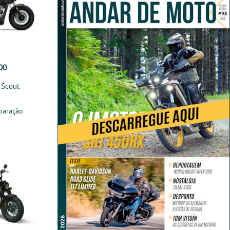
00
 Scout
paração