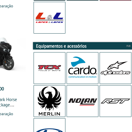
paração
Equipamentos e acessórios
00
Dark Horse
ckage
paração