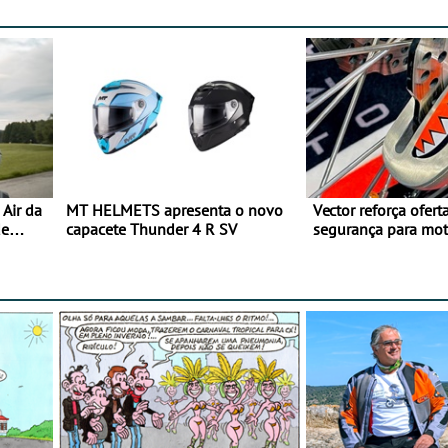
Air da
MT HELMETS apresenta o novo
Vector reforça ofert
de
capacete Thunder 4 R SV
segurança para mo
gama de cadeados