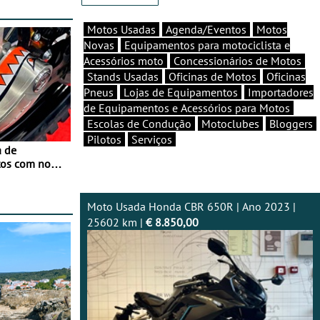
Motos Usadas
Agenda/Eventos
Motos
Novas
Equipamentos para motociclista e
Acessórios moto
Concessionários de Motos
Stands Usadas
Oficinas de Motos
Oficinas
Pneus
Lojas de Equipamentos
Importadores
de Equipamentos e Acessórios para Motos
Escolas de Condução
Motoclubes
Bloggers
Pilotos
Serviços
a de
tos com nova
 JawX
Moto Usada Honda CBR 650R | Ano 2023 |
25602 km |
€ 8.850,00