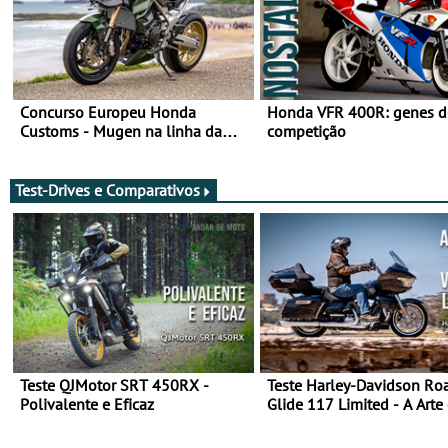
Concurso Europeu Honda
Honda VFR 400R: genes d
Customs - Mugen na linha da
competição
frente, vote nela para ganhar
Test-Drives e Comparativos
Teste QJMotor SRT 450RX -
Teste Harley-Davidson Ro
Polivalente e Eficaz
Glide 117 Limited - A Arte
Viajar Longe