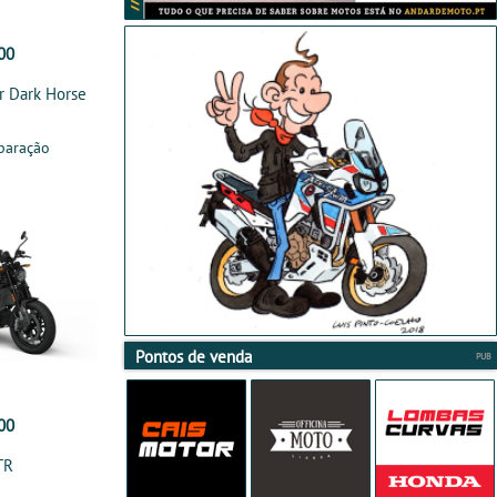
00
r Dark Horse
paração
Pontos de venda
00
TR