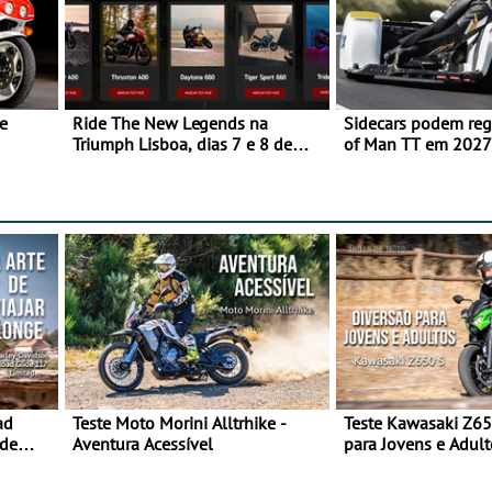
e
Ride The New Legends na
Sidecars podem regr
Triumph Lisboa, dias 7 e 8 de
of Man TT em 2027 
agosto
de segurança
ad
Teste Moto Morini Alltrhike -
Teste Kawasaki Z65
 de
Aventura Acessível
para Jovens e Adult