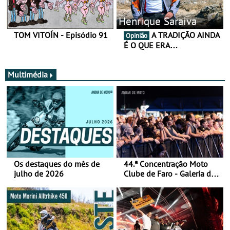
Henrique Saraiva
TOM VITOÍN - Episódio 91
A TRADIÇÃO AINDA
Opinião
É O QUE ERA…
Multimédia
Os destaques do mês de
44.ª Concentração Moto
julho de 2026
Clube de Faro - Galeria de
fotos (sábado)