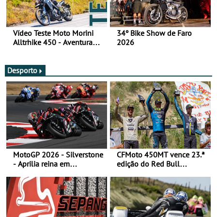
Vídeo Teste Moto Morini
34º Bike Show de Faro
Alltrhike 450 - Aventura
2026
Acessível
Desporto
MotoGP 2026 - Silverstone
CFMoto 450MT vence 23.ª
- Aprilia reina em
edição do Red Bull
Silverstone e Martin reforça
Romaniacs nas 3
liderança
Categorias Adventure -
Vitória na Ultimate, Core e
Lite