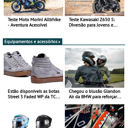
Teste Moto Morini Alltrhike
Teste Kawasaki Z650 S:
- Aventura Acessível
Diversão para Jovens e
Adultos
Equipamentos e acessórios
Estão disponíveis as botas
Chegou o blusão Glandon
Street 3 Faded WP da TCX
Air da BMW para reforçar
para utilização durante
oferta de equipamento de
todo o ano
verão