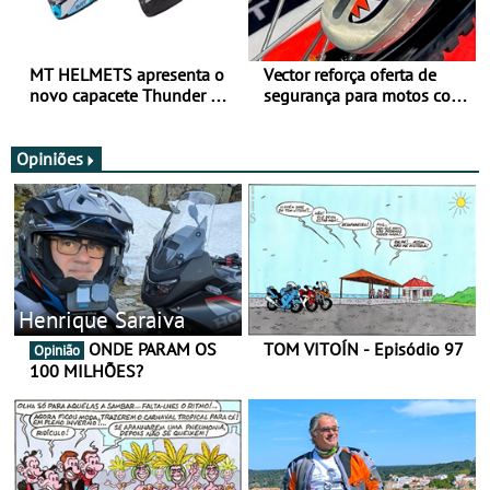
MT HELMETS apresenta o
Vector reforça oferta de
novo capacete Thunder 4 R
segurança para motos com
SV
nova gama de cadeados
JawX
Opiniões
Henrique Saraiva
ONDE PARAM OS
TOM VITOÍN - Episódio 97
Opinião
100 MILHÕES?