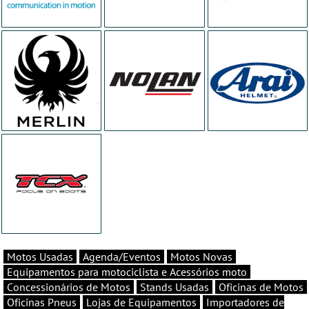
Motos Usadas
Agenda/Eventos
Motos Novas
Equipamentos para motociclista e Acessórios moto
Concessionários de Motos
Stands Usadas
Oficinas de Motos
Oficinas Pneus
Lojas de Equipamentos
Importadores de