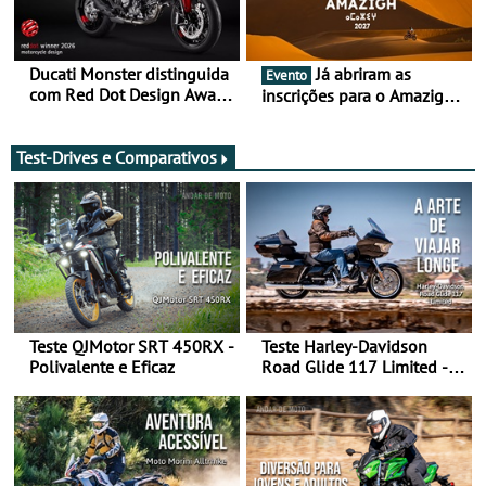
Ducati Monster distinguida
Já abriram as
Evento
com Red Dot Design Award
inscrições para o Amazigh
2026
Raid 2027, que decorre em
Marrocos, de 23 abril a 1
maio - The ultimate
Test-Drives e Comparativos
experience in Morocco
Teste QJMotor SRT 450RX -
Teste Harley-Davidson
Polivalente e Eficaz
Road Glide 117 Limited - A
Arte de Viajar Longe