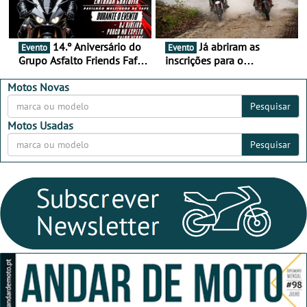
14.º Aniversário do
Já abriram as
Evento
Evento
Grupo Asfalto Friends Fafe,
inscrições para o
dia 26 de setembro de
MotorBeach Rally Raid
2026
2026
Motos Novas
Pesquisar
Motos Usadas
Pesquisar