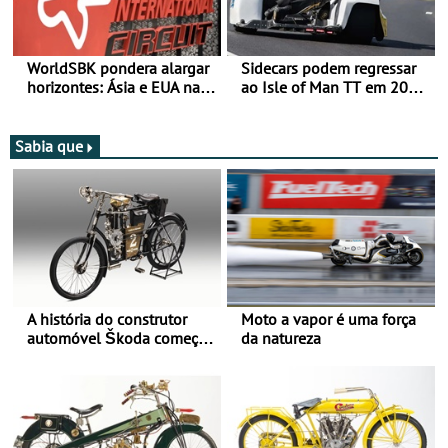
WorldSBK pondera alargar
Sidecars podem regressar
horizontes: Ásia e EUA na
ao Isle of Man TT em 2027
mira para 2027
após revisão de segurança
Sabia que
A história do construtor
Moto a vapor é uma força
automóvel Škoda começou
da natureza
há mais de 120 anos nas
duas rodas!