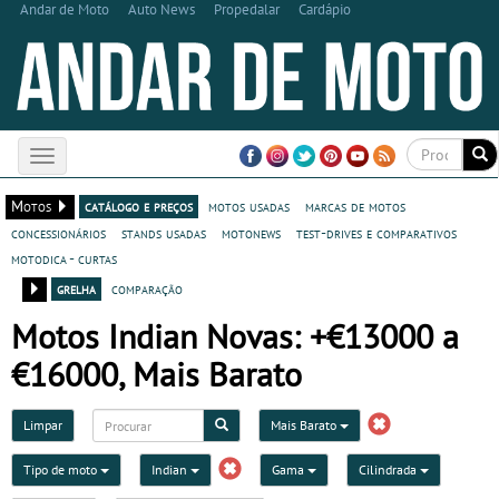
Andar de Moto
Auto News
Propedalar
Cardápio
Toggle
navigation
Motos
catálogo e preços
motos usadas
marcas de motos
concessionários
stands usadas
motonews
test-drives e comparativos
motodica - curtas
grelha
comparação
Motos Indian Novas: +€13000 a
€16000, Mais Barato
Limpar
Mais Barato
Tipo de moto
Indian
Gama
Cilindrada