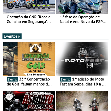
Operação da GNR “Roca e
1.ª fase da Operação de
Guincho em Segurança”
Natal e Ano Novo da PSP e
com resultados que
GNR menos trágica
merecem reflexão
Eventos
33.ª Concentração
1.ª edição do Moto
Evento
Evento
de Góis: faltam menos de
Fest em Serpa, dias 18 a 20
duas semanas! - De 13 a
de setembro - A cultura das
16 de agosto
duas rodas invade o Baixo
Alentejo