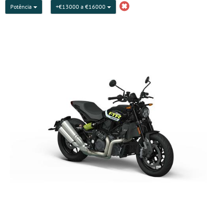
Potência
+€13000 a €16000