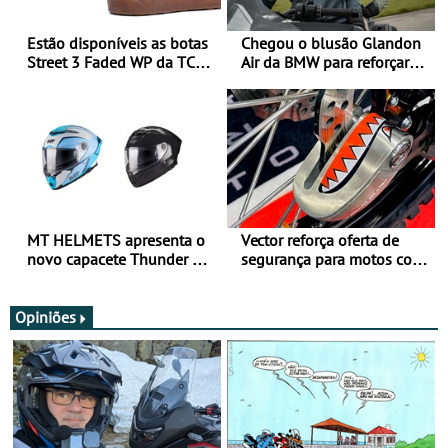
Estão disponíveis as botas
Chegou o blusão Glandon
Street 3 Faded WP da TCX
Air da BMW para reforçar
para utilização durante
oferta de equipamento de
todo o ano
verão
MT HELMETS apresenta o
Vector reforça oferta de
novo capacete Thunder 4 R
segurança para motos com
SV
nova gama de cadeados
JawX
Opiniões