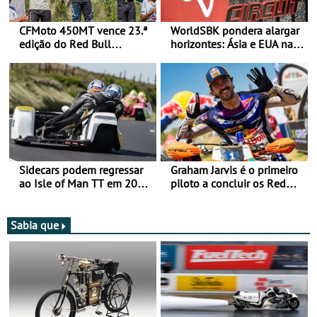
CFMoto 450MT vence 23.ª
WorldSBK pondera alargar
edição do Red Bull
horizontes: Ásia e EUA na
Romaniacs nas 3
mira para 2027
Categorias Adventure -
Vitória na Ultimate, Core e
Lite
Sidecars podem regressar
Graham Jarvis é o primeiro
ao Isle of Man TT em 2027
piloto a concluir os Red
após revisão de segurança
Bull Romaniacs numa
moto elétrica
Sabia que