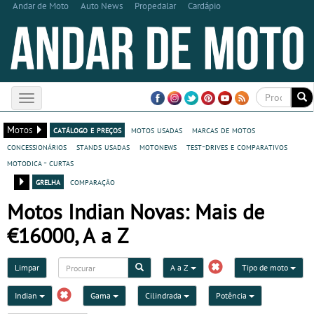
Andar de Moto
Auto News
Propedalar
Cardápio
Toggle
navigation
Motos
catálogo e preços
motos usadas
marcas de motos
concessionários
stands usadas
motonews
test-drives e comparativos
motodica - curtas
grelha
comparação
Motos Indian Novas: Mais de
€16000, A a Z
Limpar
A a Z
Tipo de moto
Indian
Gama
Cilindrada
Potência