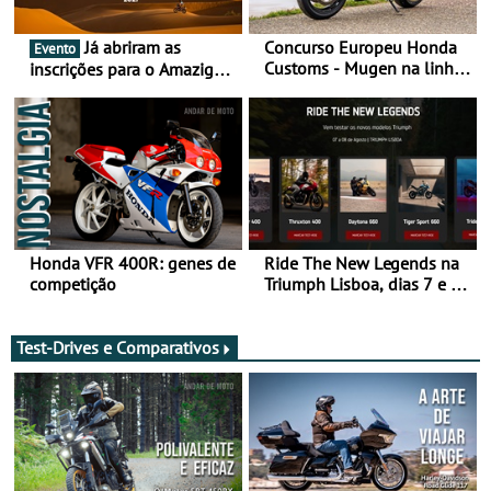
Já abriram as
Concurso Europeu Honda
Evento
Customs - Mugen na linha
inscrições para o Amazigh
da frente, vote nela para
Raid 2027, que decorre em
ganhar
Marrocos, de 23 abril a 1
maio - The ultimate
experience in Morocco
Honda VFR 400R: genes de
Ride The New Legends na
competição
Triumph Lisboa, dias 7 e 8
de agosto
Test-Drives e Comparativos