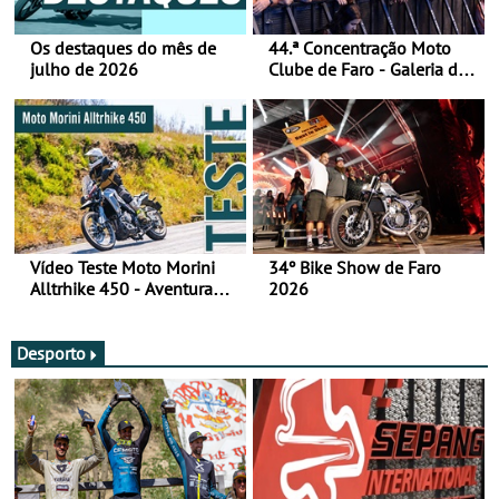
Os destaques do mês de
44.ª Concentração Moto
julho de 2026
Clube de Faro - Galeria de
fotos (sábado)
Vídeo Teste Moto Morini
34º Bike Show de Faro
Alltrhike 450 - Aventura
2026
Acessível
Desporto