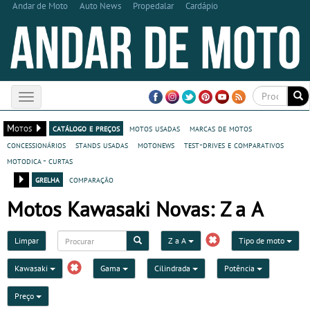
Andar de Moto
Auto News
Propedalar
Cardápio
Toggle
navigation
Motos
catálogo e preços
motos usadas
marcas de motos
concessionários
stands usadas
motonews
test-drives e comparativos
motodica - curtas
grelha
comparação
Motos Kawasaki Novas: Z a A
Limpar
Z a A
Tipo de moto
Kawasaki
Gama
Cilindrada
Potência
Preço