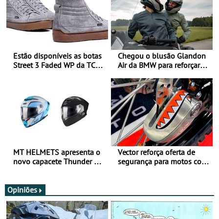
Estão disponíveis as botas
Chegou o blusão Glandon
Street 3 Faded WP da TCX
Air da BMW para reforçar
para utilização durante
oferta de equipamento de
todo o ano
verão
MT HELMETS apresenta o
Vector reforça oferta de
novo capacete Thunder 4 R
segurança para motos com
SV
nova gama de cadeados
JawX
Opiniões