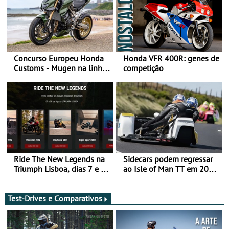
Concurso Europeu Honda
Honda VFR 400R: genes de
Customs - Mugen na linha
competição
da frente, vote nela para
ganhar
Ride The New Legends na
Sidecars podem regressar
Triumph Lisboa, dias 7 e 8
ao Isle of Man TT em 2027
de agosto
após revisão de segurança
Test-Drives e Comparativos