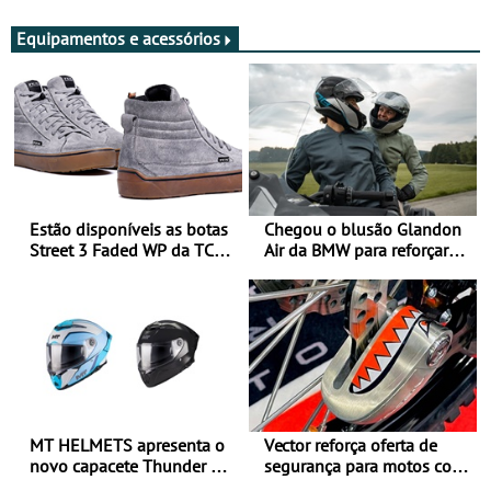
Equipamentos e acessórios
Estão disponíveis as botas
Chegou o blusão Glandon
Street 3 Faded WP da TCX
Air da BMW para reforçar
para utilização durante
oferta de equipamento de
todo o ano
verão
MT HELMETS apresenta o
Vector reforça oferta de
novo capacete Thunder 4 R
segurança para motos com
SV
nova gama de cadeados