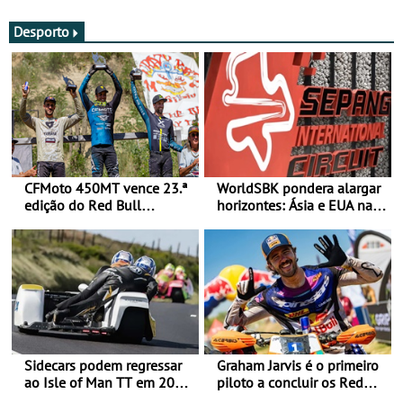
Desporto
CFMoto 450MT vence 23.ª
WorldSBK pondera alargar
edição do Red Bull
horizontes: Ásia e EUA na
Romaniacs nas 3
mira para 2027
Categorias Adventure -
Vitória na Ultimate, Core e
Lite
Sidecars podem regressar
Graham Jarvis é o primeiro
ao Isle of Man TT em 2027
piloto a concluir os Red
após revisão de segurança
Bull Romaniacs numa