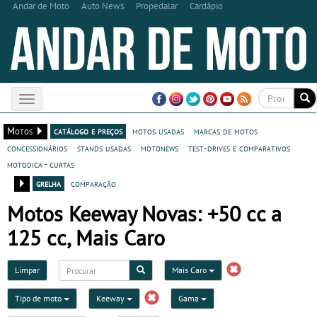
Andar de Moto
Auto News
Propedalar
Cardápio
Toggle
navigation
Motos
catálogo e preços
motos usadas
marcas de motos
concessionários
stands usadas
motonews
test-drives e comparativos
motodica - curtas
grelha
comparação
Motos Keeway Novas: +50 cc a
125 cc, Mais Caro
Limpar
Mais Caro
Tipo de moto
Keeway
Gama