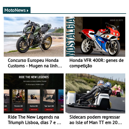
MotoNews
Concurso Europeu Honda
Honda VFR 400R: genes de
Customs - Mugen na linha
competição
da frente, vote nela para
ganhar
Ride The New Legends na
Sidecars podem regressar
Triumph Lisboa, dias 7 e 8
ao Isle of Man TT em 2027
de agosto
após revisão de segurança