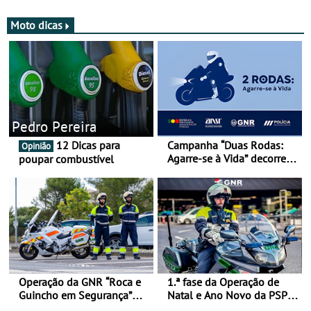
Moto dicas
Pedro Pereira
12 Dicas para
Campanha “Duas Rodas:
Opinião
Agarre-se à Vida” decorre
poupar combustível
de 17 a 23 de março
Operação da GNR “Roca e
1.ª fase da Operação de
Guincho em Segurança”
Natal e Ano Novo da PSP e
com resultados que
GNR menos trágica