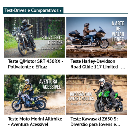
Test-Drives e Comparativos
Teste QJMotor SRT 450RX -
Teste Harley-Davidson
Polivalente e Eficaz
Road Glide 117 Limited - A
Arte de Viajar Longe
Teste Moto Morini Alltrhike
Teste Kawasaki Z650 S:
- Aventura Acessível
Diversão para Jovens e
Adultos