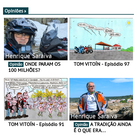
JawX
Opiniões
Henrique Saraiva
ONDE PARAM OS
TOM VITOÍN - Episódio 97
Opinião
100 MILHÕES?
Henrique Saraiva
TOM VITOÍN - Episódio 91
A TRADIÇÃO AINDA
Opinião
É O QUE ERA…