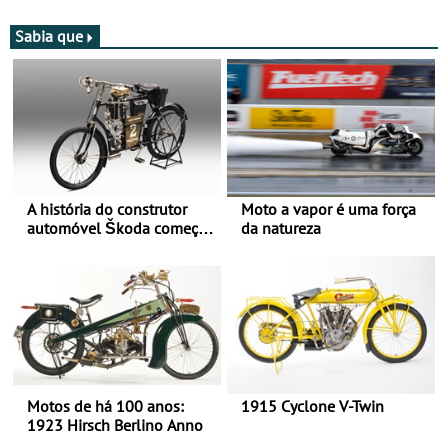
moto elétrica
Sabia que
A história do construtor
Moto a vapor é uma força
automóvel Škoda começou
da natureza
há mais de 120 anos nas
duas rodas!
Motos de há 100 anos:
1915 Cyclone V-Twin
1923 Hirsch Berlino Anno