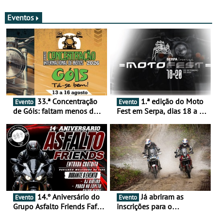
merecem reflexão
Eventos
33.ª Concentração
1.ª edição do Moto
Evento
Evento
de Góis: faltam menos de
Fest em Serpa, dias 18 a 20
duas semanas! - De 13 a
de setembro - A cultura das
16 de agosto
duas rodas invade o Baixo
Alentejo
14.º Aniversário do
Já abriram as
Evento
Evento
Grupo Asfalto Friends Fafe,
inscrições para o
dia 26 de setembro de
MotorBeach Rally Raid