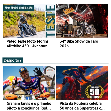
fotos (sábado)
Vídeo Teste Moto Morini
34º Bike Show de Faro
Alltrhike 450 - Aventura
2026
Acessível
Desporto
Graham Jarvis é o primeiro
Pista da Poutena celebra
piloto a concluir os Red
50 anos de Supercross com