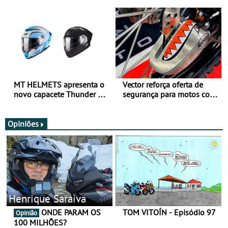
para utilização durante
oferta de equipamento de
todo o ano
verão
MT HELMETS apresenta o
Vector reforça oferta de
novo capacete Thunder 4 R
segurança para motos com
SV
nova gama de cadeados
JawX
Opiniões
Henrique Saraiva
ONDE PARAM OS
TOM VITOÍN - Episódio 97
Opinião
100 MILHÕES?