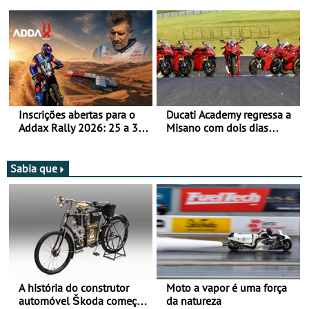
Bull Romaniacs numa
jornada dupla, dias 1 e 2
moto elétrica
de agosto
Inscrições abertas para o
Ducati Academy regressa a
Addax Rally 2026: 25 a 30
Misano com dois dias
de outubro - Proposta de
dedicados à condução em
participação com o Team
circuito - Dias 22 e 23 de
Bianchi Prata
setembro, no Misano World
Sabia que
Circuit
A história do construtor
Moto a vapor é uma força
automóvel Škoda começou
da natureza