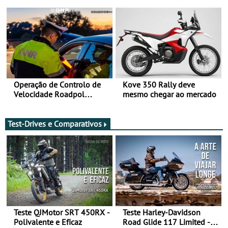
Bull Romaniacs numa
Sua Majestade
moto elétrica
Operação de Controlo de
Kove 350 Rally deve
Velocidade Roadpol
mesmo chegar ao mercado
decorre até 9 de agosto
Test-Drives e Comparativos
Teste QJMotor SRT 450RX -
Teste Harley-Davidson
Polivalente e Eficaz
Road Glide 117 Limited - A