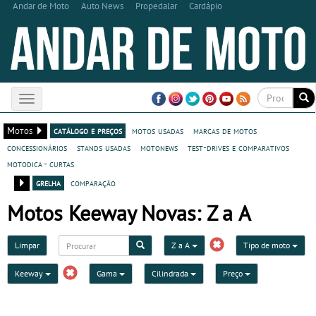
Andar de Moto
Auto News
Propedalar
Cardápio
Toggle
navigation
Motos
catálogo e preços
motos usadas
marcas de motos
concessionários
stands usadas
motonews
test-drives e comparativos
motodica - curtas
grelha
comparação
Motos Keeway Novas: Z a A
Limpar
Z a A
Tipo de moto
Keeway
Gama
Cilindrada
Preço