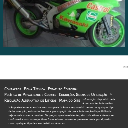
Contactos
Ficha Técnica
Estatuto Editorial
Política de Privacidade e Cookies
Condições Gerais de Utilização
A
informação disponibilizada
Resolução Alternativa de Litígios
Mapa do Site
é de carácter informativo.
Não pretende ser exaustiva nem completa. Não nos responsabilizamos por qualquer tipo
de incorrecção, embora tenhamos a preocupação de que a informação disponibilizada
seja o mais correcta possível. Os preços, quando existentes, são indicativos e devem ser
confirmados com os respectivos fornecedores ou marcas presentes neste portal, assim
como qualquer tipo de características técnicas.