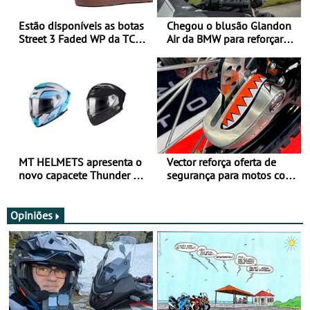
Estão disponíveis as botas
Chegou o blusão Glandon
Street 3 Faded WP da TCX
Air da BMW para reforçar
para utilização durante
oferta de equipamento de
todo o ano
verão
MT HELMETS apresenta o
Vector reforça oferta de
novo capacete Thunder 4 R
segurança para motos com
SV
nova gama de cadeados
JawX
Opiniões