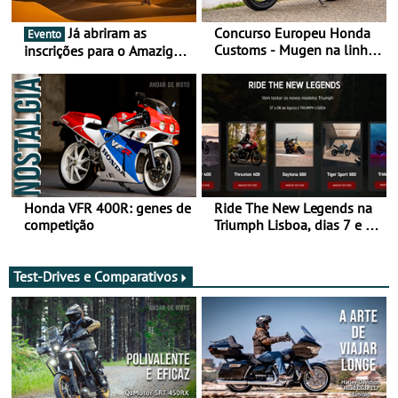
Já abriram as
Concurso Europeu Honda
Evento
Customs - Mugen na linha
inscrições para o Amazigh
da frente, vote nela para
Raid 2027, que decorre em
ganhar
Marrocos, de 23 abril a 1
maio - The ultimate
experience in Morocco
Honda VFR 400R: genes de
Ride The New Legends na
competição
Triumph Lisboa, dias 7 e 8
de agosto
Test-Drives e Comparativos