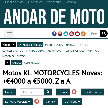
Andar de Moto
Auto News
Propedalar
Cardápio
Toggle
navigation
Motos
catálogo e preços
motos usadas
marcas de motos
concessionários
stands usadas
motonews
test-drives e comparativos
motodica - curtas
grelha
comparação
Motos KL MOTORCYCLES Novas:
+€4000 a €5000, Z a A
Limpar
Z a A
Tipo de moto
KL MOTORCYCLES
Gama
Cilindrada