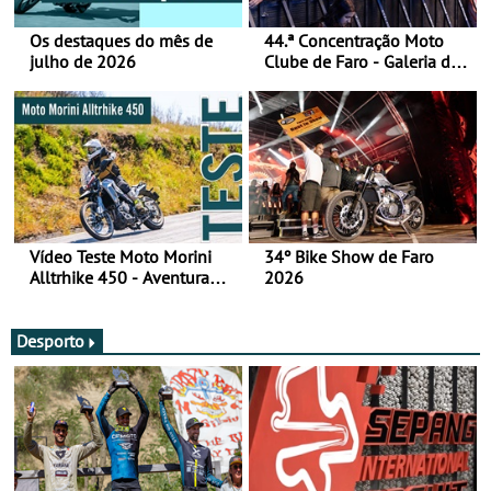
Os destaques do mês de
44.ª Concentração Moto
julho de 2026
Clube de Faro - Galeria de
fotos (sábado)
Vídeo Teste Moto Morini
34º Bike Show de Faro
Alltrhike 450 - Aventura
2026
Acessível
Desporto