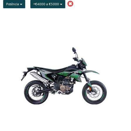
Potência
+€4000 a €5000