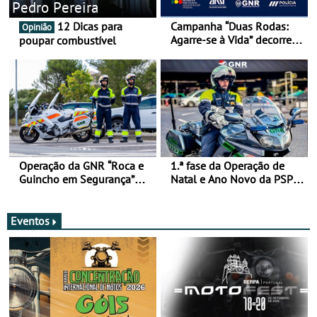
Pedro Pereira
12 Dicas para
Campanha “Duas Rodas:
Opinião
Agarre-se à Vida” decorre
poupar combustível
de 17 a 23 de março
Operação da GNR “Roca e
1.ª fase da Operação de
Guincho em Segurança”
Natal e Ano Novo da PSP e
com resultados que
GNR menos trágica
merecem reflexão
Eventos