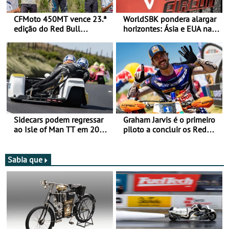
CFMoto 450MT vence 23.ª
WorldSBK pondera alargar
edição do Red Bull
horizontes: Ásia e EUA na
Romaniacs nas 3
mira para 2027
Categorias Adventure -
Vitória na Ultimate, Core e
Lite
Sidecars podem regressar
Graham Jarvis é o primeiro
ao Isle of Man TT em 2027
piloto a concluir os Red
após revisão de segurança
Bull Romaniacs numa
moto elétrica
Sabia que