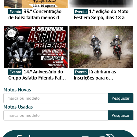
33.ª Concentração
1.ª edição do Moto
Evento
Evento
de Góis: faltam menos de
Fest em Serpa, dias 18 a 20
duas semanas! - De 13 a
de setembro - A cultura das
16 de agosto
duas rodas invade o Baixo
Alentejo
14.º Aniversário do
Já abriram as
Evento
Evento
Grupo Asfalto Friends Fafe,
inscrições para o
dia 26 de setembro de
MotorBeach Rally Raid
2026
2026
Motos Novas
Pesquisar
Motos Usadas
Pesquisar