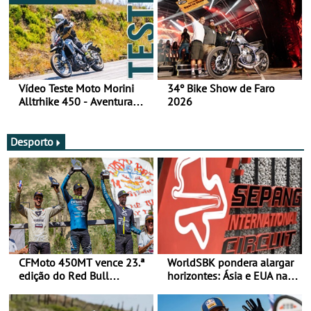
Vídeo Teste Moto Morini
34º Bike Show de Faro
Alltrhike 450 - Aventura
2026
Acessível
Desporto
CFMoto 450MT vence 23.ª
WorldSBK pondera alargar
edição do Red Bull
horizontes: Ásia e EUA na
Romaniacs nas 3
mira para 2027
Categorias Adventure -