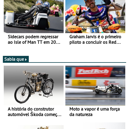
Vitória na Ultimate, Core e
Lite
Sidecars podem regressar
Graham Jarvis é o primeiro
ao Isle of Man TT em 2027
piloto a concluir os Red
após revisão de segurança
Bull Romaniacs numa
moto elétrica
Sabia que
A história do construtor
Moto a vapor é uma força
automóvel Škoda começou
da natureza
há mais de 120 anos nas
duas rodas!