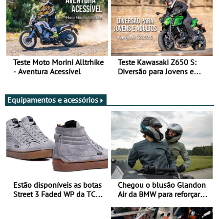
Teste Moto Morini Alltrhike
Teste Kawasaki Z650 S:
- Aventura Acessível
Diversão para Jovens e
Adultos
Equipamentos e acessórios
Estão disponíveis as botas
Chegou o blusão Glandon
Street 3 Faded WP da TCX
Air da BMW para reforçar
para utilização durante
oferta de equipamento de
todo o ano
verão