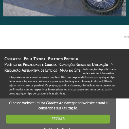
Contactos
Ficha Técnica
Estatuto Editorial
Política de Privacidade e Cookies
Condições Gerais de Utilização
A
informação disponibilizada
Resolução Alternativa de Litígios
Mapa do Site
é de carácter informativo.
Não pretende ser exaustiva nem completa. Não nos responsabilizamos por qualquer tipo
de incorrecção, embora tenhamos a preocupação de que a informação disponibilizada
seja o mais correcta possível. Os preços, quando existentes, são indicativos e devem ser
confirmados com os respectivos fornecedores ou marcas presentes neste portal, assim
como qualquer tipo de características técnicas.
O nosso website utiliza
Cookies
. Ao navegar no website estará a
consentir a sua utilização.
FECHAR