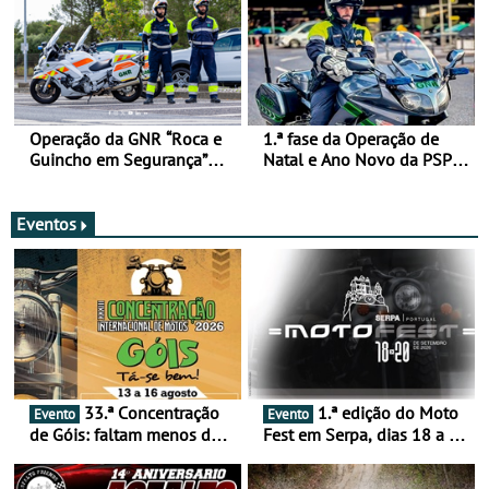
Operação da GNR “Roca e
1.ª fase da Operação de
Guincho em Segurança”
Natal e Ano Novo da PSP e
com resultados que
GNR menos trágica
merecem reflexão
Eventos
33.ª Concentração
1.ª edição do Moto
Evento
Evento
de Góis: faltam menos de
Fest em Serpa, dias 18 a 20
duas semanas! - De 13 a
de setembro - A cultura das
16 de agosto
duas rodas invade o Baixo