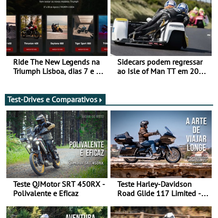
Ride The New Legends na
Sidecars podem regressar
Triumph Lisboa, dias 7 e 8
ao Isle of Man TT em 2027
de agosto
após revisão de segurança
Test-Drives e Comparativos
Teste QJMotor SRT 450RX -
Teste Harley-Davidson
Polivalente e Eficaz
Road Glide 117 Limited - A
Arte de Viajar Longe