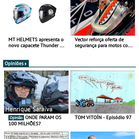
MT HELMETS apresenta o
Vector reforça oferta de
novo capacete Thunder 4 R
segurança para motos com
SV
nova gama de cadeados
JawX
Opiniões
Henrique Saraiva
ONDE PARAM OS
TOM VITOÍN - Episódio 97
Opinião
100 MILHÕES?