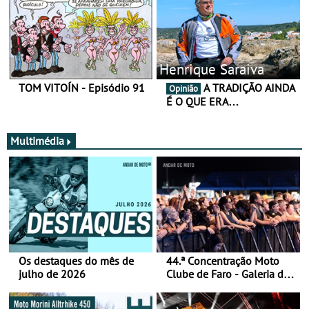
Henrique Saraiva
TOM VITOÍN - Episódio 91
A TRADIÇÃO AINDA
Opinião
É O QUE ERA…
Multimédia
Os destaques do mês de
44.ª Concentração Moto
julho de 2026
Clube de Faro - Galeria de
fotos (sábado)