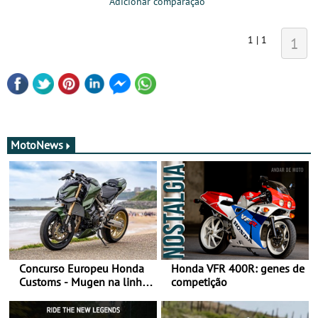
Adicionar comparação
1 | 1
1
MotoNews
Concurso Europeu Honda
Honda VFR 400R: genes de
Customs - Mugen na linha
competição
da frente, vote nela para
ganhar