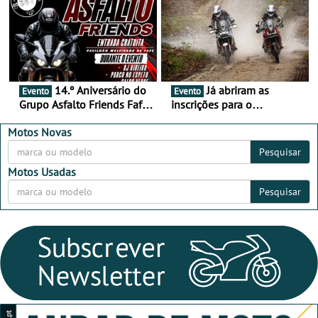
Alentejo
14.º Aniversário do
Já abriram as
Evento
Evento
Grupo Asfalto Friends Fafe,
inscrições para o
dia 26 de setembro de
MotorBeach Rally Raid
2026
2026
Motos Novas
Pesquisar
Motos Usadas
Pesquisar