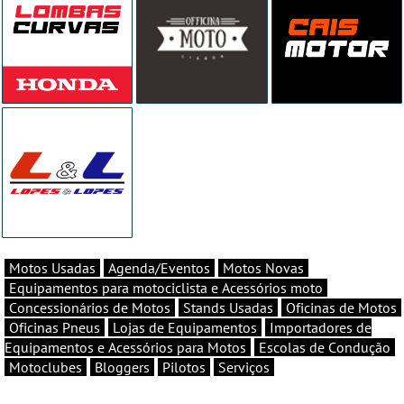
Motos Usadas
Agenda/Eventos
Motos Novas
Equipamentos para motociclista e Acessórios moto
Concessionários de Motos
Stands Usadas
Oficinas de Motos
Oficinas Pneus
Lojas de Equipamentos
Importadores de
Equipamentos e Acessórios para Motos
Escolas de Condução
Motoclubes
Bloggers
Pilotos
Serviços