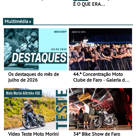
É O QUE ERA…
Multimédia
Os destaques do mês de
44.ª Concentração Moto
julho de 2026
Clube de Faro - Galeria de
fotos (sábado)
Vídeo Teste Moto Morini
34º Bike Show de Faro