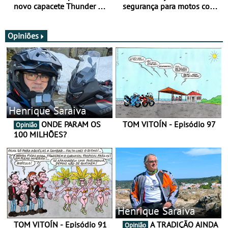
novo capacete Thunder 4 R
segurança para motos com
SV
nova gama de cadeados
JawX
Opiniões
Henrique Saraiva
ONDE PARAM OS
TOM VITOÍN - Episódio 97
Opinião
100 MILHÕES?
Henrique Saraiva
TOM VITOÍN - Episódio 91
A TRADIÇÃO AINDA
Opinião