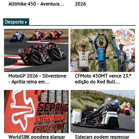
Alltrhike 450 - Aventura
2026
Acessível
Desporto
MotoGP 2026 - Silverstone
CFMoto 450MT vence 23.ª
- Aprilia reina em
edição do Red Bull
Silverstone e Martin reforça
Romaniacs nas 3
liderança
Categorias Adventure -
Vitória na Ultimate, Core e
Lite
WorldSBK pondera alargar
Sidecars podem regressar