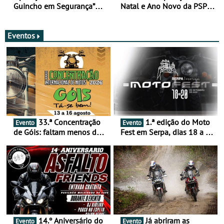
Guincho em Segurança”
Natal e Ano Novo da PSP e
com resultados que
GNR menos trágica
merecem reflexão
Eventos
33.ª Concentração
1.ª edição do Moto
Evento
Evento
de Góis: faltam menos de
Fest em Serpa, dias 18 a 20
duas semanas! - De 13 a
de setembro - A cultura das
16 de agosto
duas rodas invade o Baixo
Alentejo
14.º Aniversário do
Já abriram as
Evento
Evento