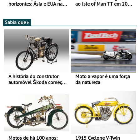
horizontes: Ásia e EUA na
ao Isle of Man TT em 2027
mira para 2027
após revisão de segurança
Sabia que
A história do construtor
Moto a vapor é uma força
automóvel Škoda começou
da natureza
há mais de 120 anos nas
duas rodas!
Motos de há 100 anos:
1915 Cyclone V-Twin