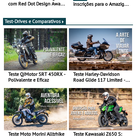
com Red Dot Design Award
inscrições para o Amazigh
2026
Raid 2027, que decorre em
Marrocos, de 23 abril a 1
maio - The ultimate
Test-Drives e Comparativos
experience in Morocco
Teste QJMotor SRT 450RX -
Teste Harley-Davidson
Polivalente e Eficaz
Road Glide 117 Limited - A
Arte de Viajar Longe
Teste Moto Morini Alltrhike
Teste Kawasaki Z650 S: