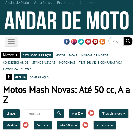
Andar de Moto
Auto News
Propedalar
Cardápio
Toggle
navigation
Motos
catálogo e preços
motos usadas
marcas de motos
concessionários
stands usadas
motonews
test-drives e comparativos
motodica - curtas
grelha
comparação
Motos Mash Novas: Até 50 cc, A a
Z
Limpar
A a Z
Tipo de moto
Mash
Gama
Até 50 cc
Potência