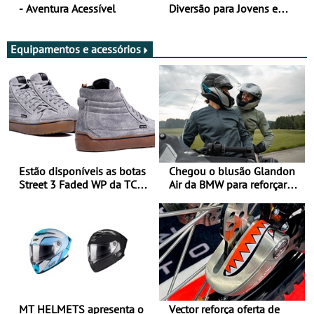
- Aventura Acessível
Diversão para Jovens e
Adultos
Equipamentos e acessórios
Estão disponíveis as botas
Chegou o blusão Glandon
Street 3 Faded WP da TCX
Air da BMW para reforçar
para utilização durante
oferta de equipamento de
todo o ano
verão
MT HELMETS apresenta o
Vector reforça oferta de