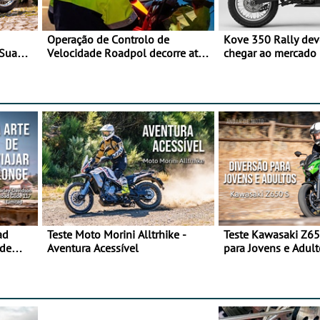
Operação de Controlo de
Kove 350 Rally de
 Sua
Velocidade Roadpol decorre até
chegar ao mercado
9 de agosto
ad
Teste Moto Morini Alltrhike -
Teste Kawasaki Z65
 de
Aventura Acessível
para Jovens e Adult