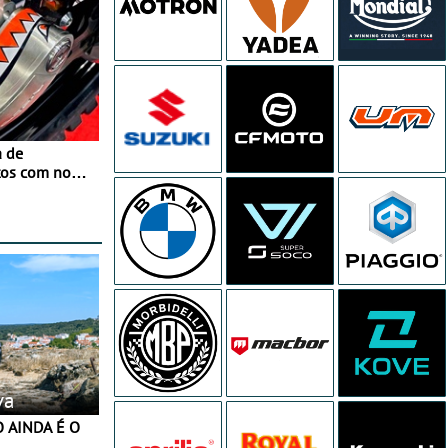
a de
tos com nova
 JawX
va