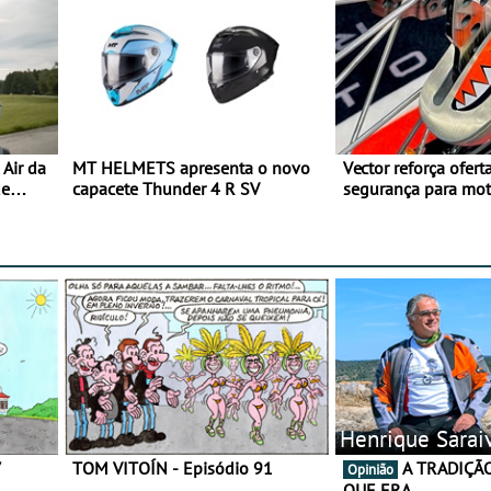
Air da
MT HELMETS apresenta o novo
Vector reforça ofert
de
capacete Thunder 4 R SV
segurança para mo
gama de cadeados
Henrique Sarai
7
TOM VITOÍN - Episódio 91
A TRADIÇÃO AINDA É O
Opinião
QUE ERA…