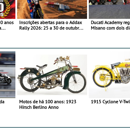
50 anos
Inscrições abertas para o Addax
Ducati Academy reg
a
Rally 2026: 25 a 30 de outubro -
Misano com dois di
o
Proposta de participação com o
à condução em circu
Team Bianchi Prata
e 23 de setembro, 
World Circuit
 da
Motos de há 100 anos: 1923
1915 Cyclone V-Tw
Hirsch Berlino Anno