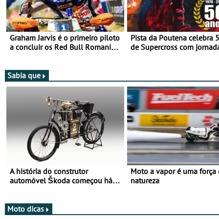
Graham Jarvis é o primeiro piloto
Pista da Poutena celebra 
a concluir os Red Bull Romaniacs
de Supercross com jornad
numa moto elétrica
dupla, dias 1 e 2 de agost
Sabia que
A história do construtor
Moto a vapor é uma força
automóvel Škoda começou há
natureza
mais de 120 anos nas duas
rodas!
Moto dicas