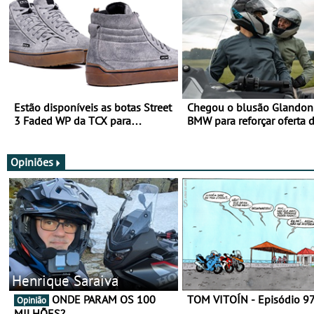
Estão disponíveis as botas Street
Chegou o blusão Glandon 
3 Faded WP da TCX para
BMW para reforçar oferta 
utilização durante todo o ano
equipamento de verão
Opiniões
Henrique Saraiva
ONDE PARAM OS 100
TOM VITOÍN - Episódio 9
Opinião
MILHÕES?