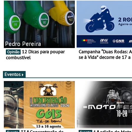
Pedro Pereira
12 Dicas para poupar
Campanha “Duas Rodas: A
Opinião
se à Vida” decorre de 17 a
combustível
março
Eventos
33.ª Concentração de
1.ª edição do Moto Fest