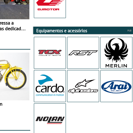
ressa a
as dedicados
Equipamentos e acessórios
ito - Dias 22
no Misano
in