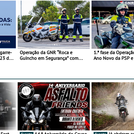
garre-
Operação da GNR “Roca e
1.ª fase da Operaçã
 23 de
Guincho em Segurança” com
Ano Novo da PSP 
resultados que merecem reflexão
trágica
14.º Aniversário do Grupo
Já abriram as inscrições