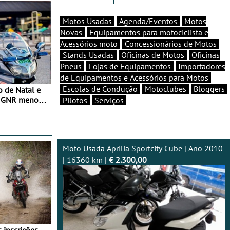
Motos Usadas
Agenda/Eventos
Motos
Novas
Equipamentos para motociclista e
Acessórios moto
Concessionários de Motos
Stands Usadas
Oficinas de Motos
Oficinas
Pneus
Lojas de Equipamentos
Importadores
de Equipamentos e Acessórios para Motos
Escolas de Condução
Motoclubes
Bloggers
o de Natal e
e GNR menos
Pilotos
Serviços
Moto Usada Aprilia Sportcity Cube | Ano 2010
| 16360 km |
€ 2.300,00