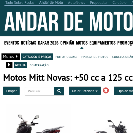
Tudo Sobre Rodas
Andar de Moto
AutoNews
Propedalar
Cardápio
EVENTOS
NOTÍCIAS
DAKAR 2026
OPINIÃO
MOTOS
EQUIPAMENTOS
PROMOÇ
Motos
catálogo e preços
motos usadas
marcas de motos
concessionár
grelha
comparação
Motos Mitt Novas: +50 cc a 125 cc
Limpar
Maior Potencia
Tipo de m