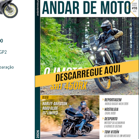
00
 GP2
paração