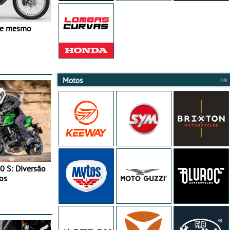
ve mesmo
Motos
0 S: Diversão
os