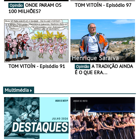
ONDE PARAM OS
TOM VITOÍN - Episódio 97
Opinião
100 MILHÕES?
Henrique Saraiva
TOM VITOÍN - Episódio 91
A TRADIÇÃO AINDA
Opinião
É O QUE ERA…
Multimédia