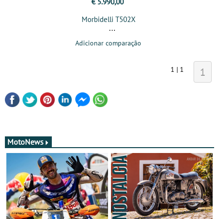
€ 5.990,00
Morbidelli T502X
Adicionar comparação
1 | 1
1
MotoNews