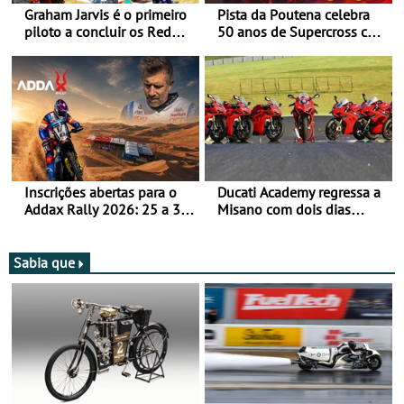
Graham Jarvis é o primeiro
Pista da Poutena celebra
piloto a concluir os Red
50 anos de Supercross com
Bull Romaniacs numa
jornada dupla, dias 1 e 2
moto elétrica
de agosto
Inscrições abertas para o
Ducati Academy regressa a
Addax Rally 2026: 25 a 30
Misano com dois dias
de outubro - Proposta de
dedicados à condução em
participação com o Team
circuito - Dias 22 e 23 de
Bianchi Prata
setembro, no Misano World
Sabia que
Circuit