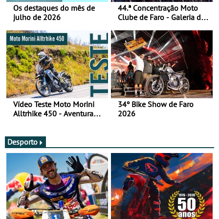
Os destaques do mês de
44.ª Concentração Moto
julho de 2026
Clube de Faro - Galeria de
fotos (sábado)
Vídeo Teste Moto Morini
34º Bike Show de Faro
Alltrhike 450 - Aventura
2026
Acessível
Desporto