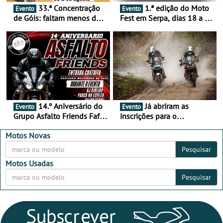
33.ª Concentração
1.ª edição do Moto
Evento
Evento
de Góis: faltam menos de
Fest em Serpa, dias 18 a 20
duas semanas! - De 13 a
de setembro - A cultura das
16 de agosto
duas rodas invade o Baixo
Alentejo
14.º Aniversário do
Já abriram as
Evento
Evento
Grupo Asfalto Friends Fafe,
inscrições para o
dia 26 de setembro de
MotorBeach Rally Raid
2026
2026
Motos Novas
Pesquisar
Motos Usadas
Pesquisar