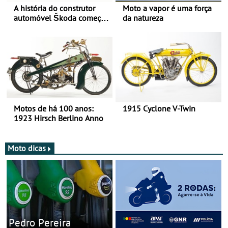
A história do construtor
Moto a vapor é uma força
automóvel Škoda começou
da natureza
há mais de 120 anos nas
duas rodas!
Motos de há 100 anos:
1915 Cyclone V-Twin
1923 Hirsch Berlino Anno
Moto dicas
Pedro Pereira