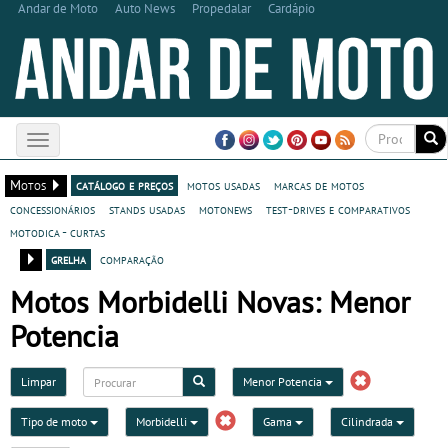
Andar de Moto
Auto News
Propedalar
Cardápio
Toggle
navigation
Motos
catálogo e preços
motos usadas
marcas de motos
concessionários
stands usadas
motonews
test-drives e comparativos
motodica - curtas
grelha
comparação
Motos Morbidelli Novas: Menor
Potencia
Limpar
Menor Potencia
Tipo de moto
Morbidelli
Gama
Cilindrada