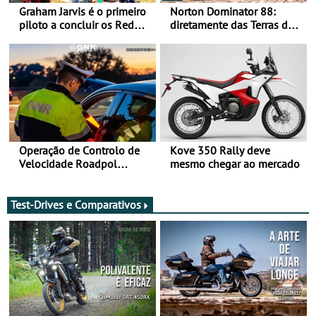
Graham Jarvis é o primeiro
Norton Dominator 88:
piloto a concluir os Red
diretamente das Terras de
Bull Romaniacs numa
Sua Majestade
moto elétrica
Operação de Controlo de
Kove 350 Rally deve
Velocidade Roadpol
mesmo chegar ao mercado
decorre até 9 de agosto
Test-Drives e Comparativos