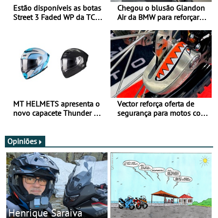
Estão disponíveis as botas
Chegou o blusão Glandon
Street 3 Faded WP da TCX
Air da BMW para reforçar
para utilização durante
oferta de equipamento de
todo o ano
verão
MT HELMETS apresenta o
Vector reforça oferta de
novo capacete Thunder 4 R
segurança para motos com
SV
nova gama de cadeados
JawX
Opiniões
Henrique Saraiva