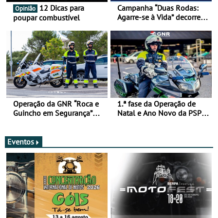
12 Dicas para
Campanha “Duas Rodas:
Opinião
Agarre-se à Vida” decorre
poupar combustível
de 17 a 23 de março
Operação da GNR “Roca e
1.ª fase da Operação de
Guincho em Segurança”
Natal e Ano Novo da PSP e
com resultados que
GNR menos trágica
merecem reflexão
Eventos