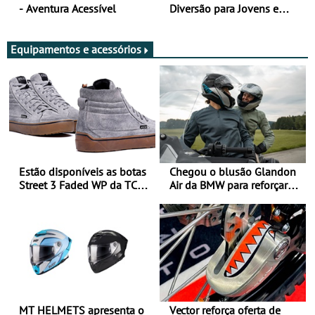
- Aventura Acessível
Diversão para Jovens e
Adultos
Equipamentos e acessórios
Estão disponíveis as botas
Chegou o blusão Glandon
Street 3 Faded WP da TCX
Air da BMW para reforçar
para utilização durante
oferta de equipamento de
todo o ano
verão
MT HELMETS apresenta o
Vector reforça oferta de