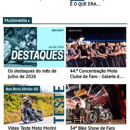
É O QUE ERA…
Multimédia
Os destaques do mês de
44.ª Concentração Moto
julho de 2026
Clube de Faro - Galeria de
fotos (sábado)
Vídeo Teste Moto Morini
34º Bike Show de Faro