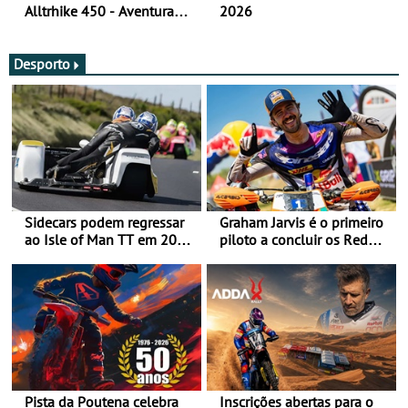
Alltrhike 450 - Aventura
2026
Acessível
Desporto
Sidecars podem regressar
Graham Jarvis é o primeiro
ao Isle of Man TT em 2027
piloto a concluir os Red
após revisão de segurança
Bull Romaniacs numa
moto elétrica
Pista da Poutena celebra
Inscrições abertas para o