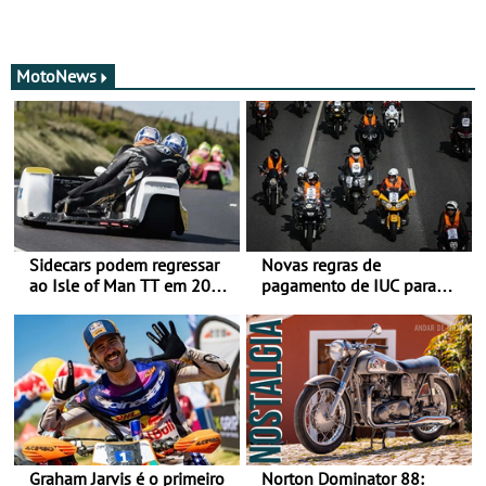
MotoNews
Sidecars podem regressar
Novas regras de
ao Isle of Man TT em 2027
pagamento de IUC para
após revisão de segurança
2028 - Com ano de
transição em 2027
Graham Jarvis é o primeiro
Norton Dominator 88: