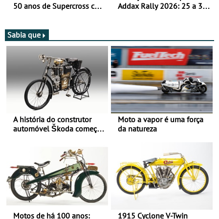
50 anos de Supercross com
Addax Rally 2026: 25 a 30
jornada dupla, dias 1 e 2
de outubro - Proposta de
de agosto
participação com o Team
Bianchi Prata
Sabia que
A história do construtor
Moto a vapor é uma força
automóvel Škoda começou
da natureza
há mais de 120 anos nas
duas rodas!
Motos de há 100 anos:
1915 Cyclone V-Twin