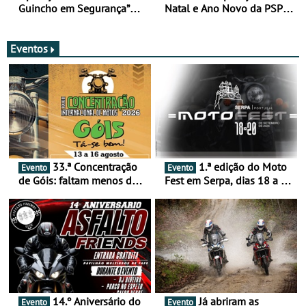
Guincho em Segurança”
Natal e Ano Novo da PSP e
com resultados que
GNR menos trágica
merecem reflexão
Eventos
33.ª Concentração
1.ª edição do Moto
Evento
Evento
de Góis: faltam menos de
Fest em Serpa, dias 18 a 20
duas semanas! - De 13 a
de setembro - A cultura das
16 de agosto
duas rodas invade o Baixo
Alentejo
14.º Aniversário do
Já abriram as
Evento
Evento