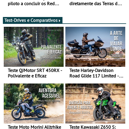
piloto a concluir os Red
diretamente das Terras de
Bull Romaniacs numa
Sua Majestade
moto elétrica
Test-Drives e Comparativos
Teste QJMotor SRT 450RX -
Teste Harley-Davidson
Polivalente e Eficaz
Road Glide 117 Limited - A
Arte de Viajar Longe
Teste Moto Morini Alltrhike
Teste Kawasaki Z650 S: