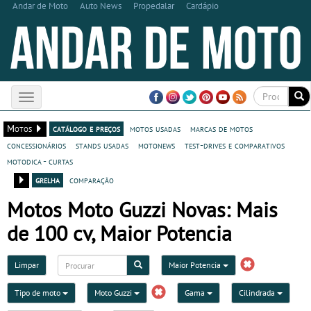
Andar de Moto
Auto News
Propedalar
Cardápio
Toggle
navigation
Motos
catálogo e preços
motos usadas
marcas de motos
concessionários
stands usadas
motonews
test-drives e comparativos
motodica - curtas
grelha
comparação
Motos Moto Guzzi Novas: Mais
de 100 cv, Maior Potencia
Limpar
Maior Potencia
Tipo de moto
Moto Guzzi
Gama
Cilindrada