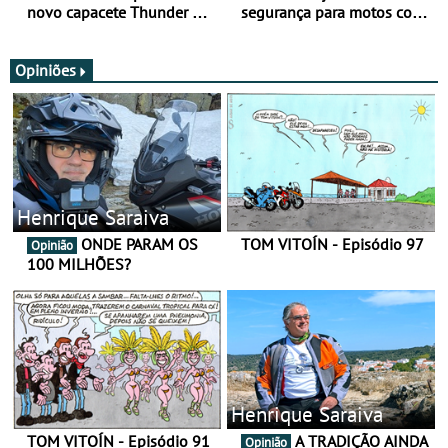
novo capacete Thunder 4 R
segurança para motos com
SV
nova gama de cadeados
JawX
Opiniões
Henrique Saraiva
ONDE PARAM OS
TOM VITOÍN - Episódio 97
Opinião
100 MILHÕES?
Henrique Saraiva
TOM VITOÍN - Episódio 91
A TRADIÇÃO AINDA
Opinião