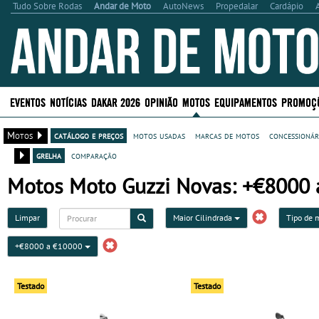
Tudo Sobre Rodas
Andar de Moto
AutoNews
Propedalar
Cardápio
EVENTOS
NOTÍCIAS
DAKAR 2026
OPINIÃO
MOTOS
EQUIPAMENTOS
PROMOÇ
Motos
catálogo e preços
motos usadas
marcas de motos
concessionár
grelha
comparação
Motos Moto Guzzi Novas: +€8000 a
Limpar
Maior Cilindrada
Tipo de 
+€8000 a €10000
Testado
Testado