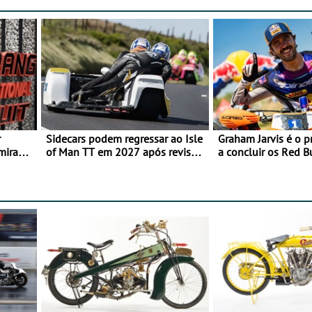
r
Sidecars podem regressar ao Isle
Graham Jarvis é o p
mira
of Man TT em 2027 após revisão
a concluir os Red 
de segurança
numa moto elétrica