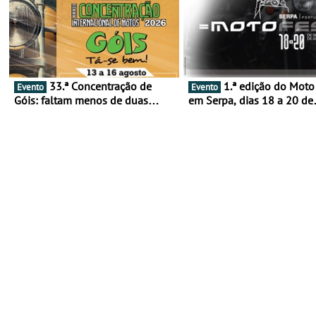
33.ª Concentração de
1.ª edição do Moto Fest
Evento
Evento
Góis: faltam menos de duas
em Serpa, dias 18 a 20 de
semanas! - De 13 a 16 de agosto
setembro - A cultura das 
rodas invade o Baixo Alen