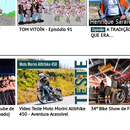
Henrique Sarai
7
TOM VITOÍN - Episódio 91
A TRADIÇÃO AINDA É O
Opinião
QUE ERA…
lube de
Vídeo Teste Moto Morini Alltrhike
34º Bike Show de F
bado)
450 - Aventura Acessível