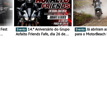
14.º Aniversário do Grupo
Já abriram as inscrições
Evento
Evento
Asfalto Friends Fafe, dia 26 de
para o MotorBeach 
duas
setembro de 2026
2026
tejo