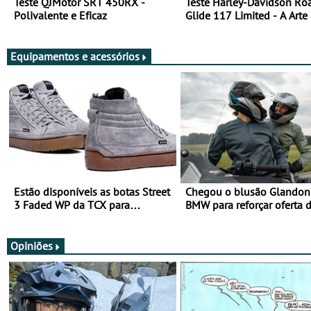
Teste QJMotor SRT 450RX -
Teste Harley-Davidson Ro
Polivalente e Eficaz
Glide 117 Limited - A Arte
Viajar Longe
Equipamentos e acessórios
Estão disponíveis as botas Street
Chegou o blusão Glandon 
3 Faded WP da TCX para
BMW para reforçar oferta 
utilização durante todo o ano
equipamento de verão
Opiniões