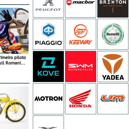
rimeiro piloto
Bull Romaniacs