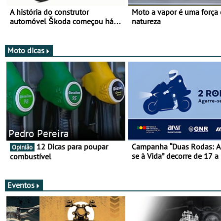
A história do construtor
Moto a vapor é uma força
automóvel Škoda começou há
natureza
mais de 120 anos nas duas
rodas!
Moto dicas
Pedro Pereira
12 Dicas para poupar
Campanha “Duas Rodas: A
Opinião
se à Vida” decorre de 17 a
combustível
março
Eventos