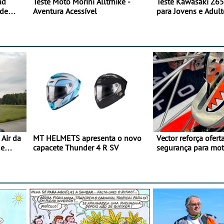
ad
Teste Moto Morini Alltrhike -
Teste Kawasaki Z65
 de
Aventura Acessível
para Jovens e Adult
Air da
MT HELMETS apresenta o novo
Vector reforça ofert
de
capacete Thunder 4 R SV
segurança para mo
gama de cadeados