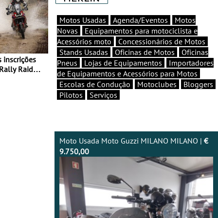
Motos Usadas
Agenda/Eventos
Motos
Novas
Equipamentos para motociclista e
Acessórios moto
Concessionários de Motos
Stands Usadas
Oficinas de Motos
Oficinas
Pneus
Lojas de Equipamentos
Importadores
Rally Raid
de Equipamentos e Acessórios para Motos
Escolas de Condução
Motoclubes
Bloggers
Pilotos
Serviços
Moto Usada Moto Guzzi MILANO MILANO |
€
9.750,00