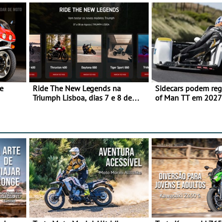
e
Ride The New Legends na
Sidecars podem regr
Triumph Lisboa, dias 7 e 8 de
of Man TT em 2027 
agosto
de segurança