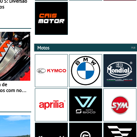
0 S: Diversão
os
Motos
a de
tos com nova
 JawX