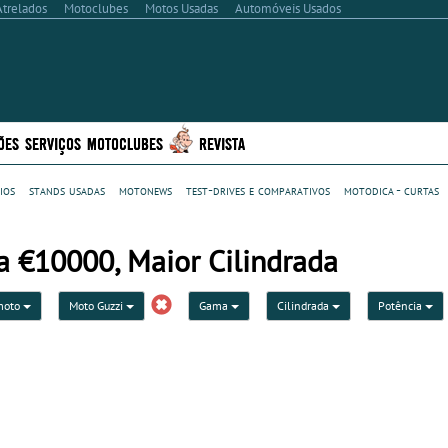
Atrelados
Motoclubes
Motos Usadas
Automóveis Usados
ÕES
SERVIÇOS
MOTOCLUBES
REVISTA
ios
stands usadas
motonews
test-drives e comparativos
motodica - curtas
 €10000, Maior Cilindrada
moto
Moto Guzzi
Gama
Cilindrada
Potência