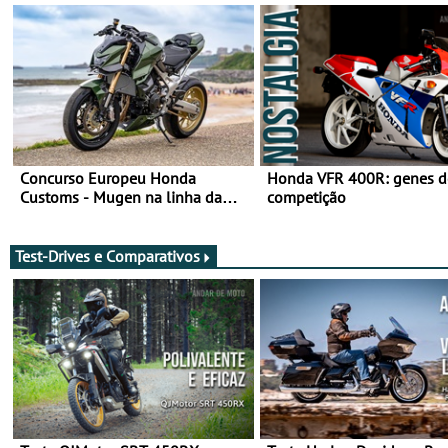
Concurso Europeu Honda
Honda VFR 400R: genes d
Customs - Mugen na linha da
competição
frente, vote nela para ganhar
Test-Drives e Comparativos