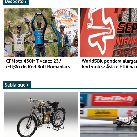
Desporto
CFMoto 450MT vence 23.ª
WorldSBK pondera alarga
edição do Red Bull Romaniacs
horizontes: Ásia e EUA na 
nas 3 Categorias Adventure -
para 2027
Vitória na Ultimate, Core e Lite
Sabia que