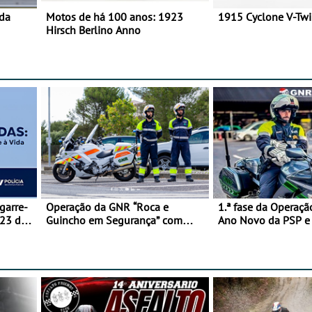
 da
Motos de há 100 anos: 1923
1915 Cyclone V-Tw
Hirsch Berlino Anno
garre-
Operação da GNR “Roca e
1.ª fase da Operaçã
 23 de
Guincho em Segurança” com
Ano Novo da PSP 
resultados que merecem reflexão
trágica