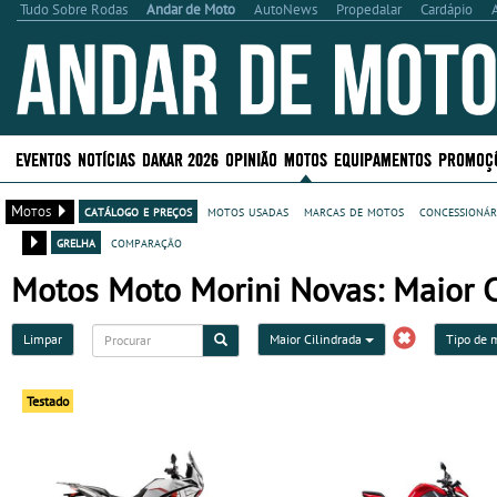
Tudo Sobre Rodas
Andar de Moto
AutoNews
Propedalar
Cardápio
EVENTOS
NOTÍCIAS
DAKAR 2026
OPINIÃO
MOTOS
EQUIPAMENTOS
PROMOÇ
Motos
catálogo e preços
motos usadas
marcas de motos
concessionár
grelha
comparação
Motos Moto Morini Novas: Maior C
Limpar
Maior Cilindrada
Tipo de 
Testado