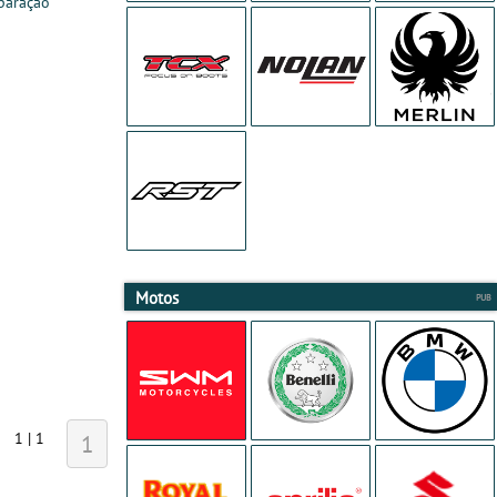
paração
Motos
1 | 1
1