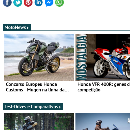
MotoNews
Concurso Europeu Honda
Honda VFR 400R: genes d
Customs - Mugen na linha da
competição
frente, vote nela para ganhar
Test-Drives e Comparativos