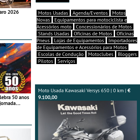
aro 2026
Motos Usadas
Agenda/Eventos
Motos
Novas
Equipamentos para motociclista e
Acessórios moto
Concessionários de Motos
Stands Usadas
Oficinas de Motos
Oficinas
Pneus
Lojas de Equipamentos
Importadores
de Equipamentos e Acessórios para Motos
Escolas de Condução
Motoclubes
Bloggers
Pilotos
Serviços
Moto Usada Kawasaki Versys 650 | 0 km |
€
elebra 50 anos
9.100,00
jornada
e agosto