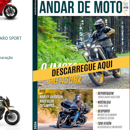
SARO SPORT
paração