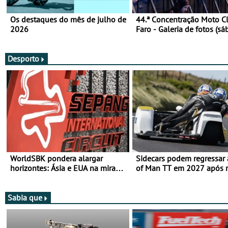
Os destaques do mês de julho de
44.ª Concentração Moto C
2026
Faro - Galeria de fotos (sá
Desporto
WorldSBK pondera alargar
Sidecars podem regressar 
horizontes: Ásia e EUA na mira
of Man TT em 2027 após r
para 2027
de segurança
Sabia que