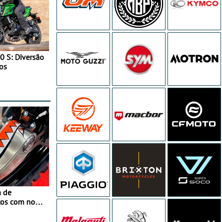
0 S: Diversão
os
a de
tos com nova
 JawX