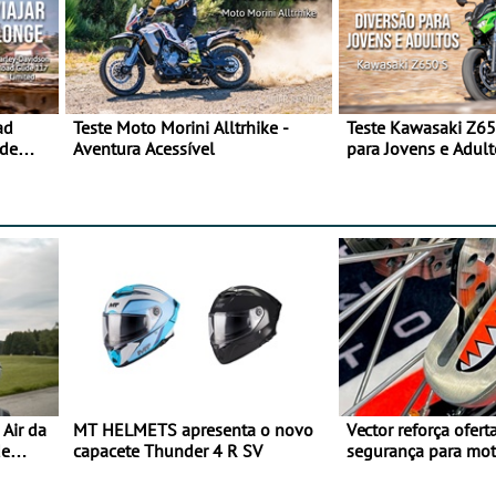
ad
Teste Moto Morini Alltrhike -
Teste Kawasaki Z65
 de
Aventura Acessível
para Jovens e Adult
Air da
MT HELMETS apresenta o novo
Vector reforça ofert
de
capacete Thunder 4 R SV
segurança para mo
gama de cadeados