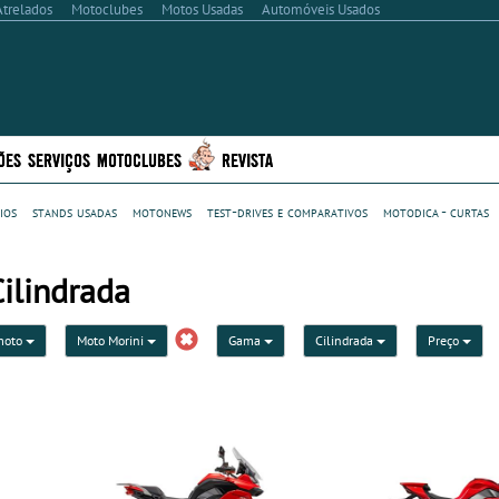
Atrelados
Motoclubes
Motos Usadas
Automóveis Usados
ÕES
SERVIÇOS
MOTOCLUBES
REVISTA
ios
stands usadas
motonews
test-drives e comparativos
motodica - curtas
ilindrada
moto
Moto Morini
Gama
Cilindrada
Preço