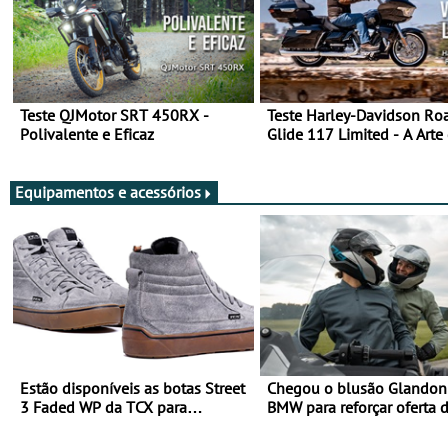
Teste QJMotor SRT 450RX -
Teste Harley-Davidson Ro
Polivalente e Eficaz
Glide 117 Limited - A Arte
Viajar Longe
Equipamentos e acessórios
Estão disponíveis as botas Street
Chegou o blusão Glandon 
3 Faded WP da TCX para
BMW para reforçar oferta 
utilização durante todo o ano
equipamento de verão