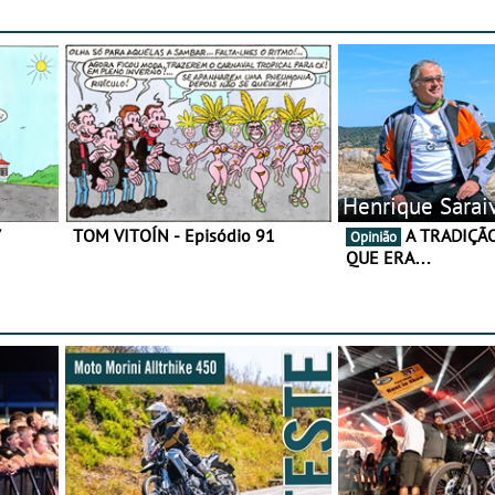
Henrique Sarai
7
TOM VITOÍN - Episódio 91
A TRADIÇÃO AINDA É O
Opinião
QUE ERA…