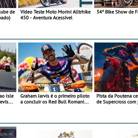
lube de
Vídeo Teste Moto Morini Alltrhike
34º Bike Show de F
bado)
450 - Aventura Acessível
ao Isle
Graham Jarvis é o primeiro piloto
Pista da Poutena c
evisão
a concluir os Red Bull Romaniacs
de Supercross com 
numa moto elétrica
dupla, dias 1 e 2 d