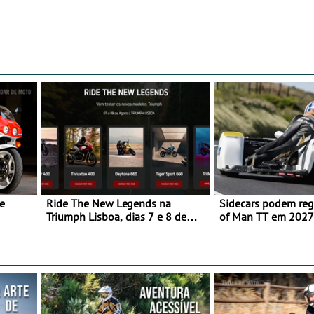
e
Ride The New Legends na
Sidecars podem regr
Triumph Lisboa, dias 7 e 8 de
of Man TT em 2027 
agosto
de segurança