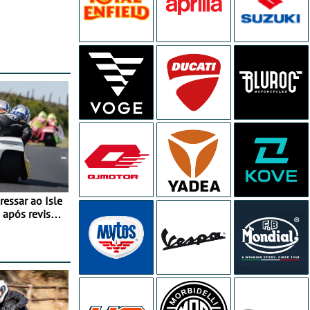
essar ao Isle
após revisão