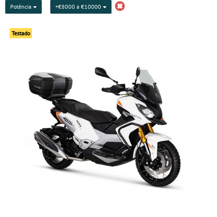
Potência
+€8000 a €10000
Testado