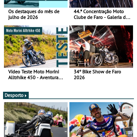
Os destaques do mês de
44.ª Concentração Moto
julho de 2026
Clube de Faro - Galeria de
fotos (sábado)
Vídeo Teste Moto Morini
34º Bike Show de Faro
Alltrhike 450 - Aventura
2026
Acessível
Desporto