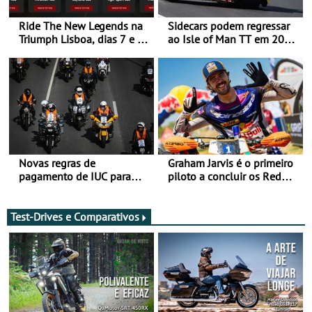
Ride The New Legends na
Sidecars podem regressar
Triumph Lisboa, dias 7 e 8
ao Isle of Man TT em 2027
de agosto
após revisão de segurança
Novas regras de
Graham Jarvis é o primeiro
pagamento de IUC para
piloto a concluir os Red
2028 - Com ano de
Bull Romaniacs numa
transição em 2027
moto elétrica
Test-Drives e Comparativos