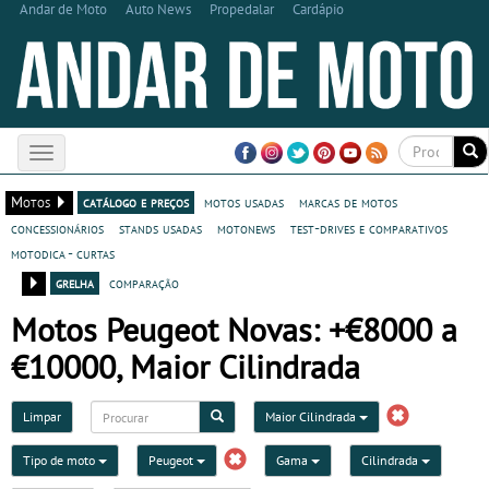
Andar de Moto
Auto News
Propedalar
Cardápio
Toggle
navigation
Motos
catálogo e preços
motos usadas
marcas de motos
concessionários
stands usadas
motonews
test-drives e comparativos
motodica - curtas
grelha
comparação
Motos Peugeot Novas: +€8000 a
€10000, Maior Cilindrada
Limpar
Maior Cilindrada
Tipo de moto
Peugeot
Gama
Cilindrada