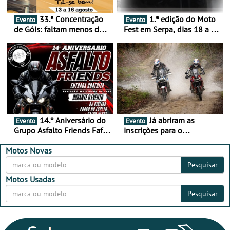
33.ª Concentração
1.ª edição do Moto
Evento
Evento
de Góis: faltam menos de
Fest em Serpa, dias 18 a 20
duas semanas! - De 13 a
de setembro - A cultura das
16 de agosto
duas rodas invade o Baixo
Alentejo
14.º Aniversário do
Já abriram as
Evento
Evento
Grupo Asfalto Friends Fafe,
inscrições para o
dia 26 de setembro de
MotorBeach Rally Raid
2026
2026
Motos Novas
Pesquisar
Motos Usadas
Pesquisar