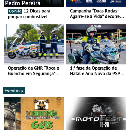
Pedro Pereira
12 Dicas para
Campanha “Duas Rodas:
Opinião
Agarre-se à Vida” decorre
poupar combustível
de 17 a 23 de março
Operação da GNR “Roca e
1.ª fase da Operação de
Guincho em Segurança”
Natal e Ano Novo da PSP e
com resultados que
GNR menos trágica
merecem reflexão
Eventos