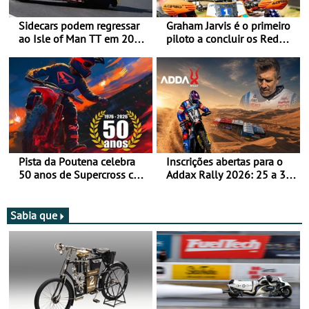
Sidecars podem regressar
Graham Jarvis é o primeiro
ao Isle of Man TT em 2027
piloto a concluir os Red
após revisão de segurança
Bull Romaniacs numa
moto elétrica
Pista da Poutena celebra
Inscrições abertas para o
50 anos de Supercross com
Addax Rally 2026: 25 a 30
jornada dupla, dias 1 e 2
de outubro - Proposta de
de agosto
participação com o Team
Bianchi Prata
Sabia que