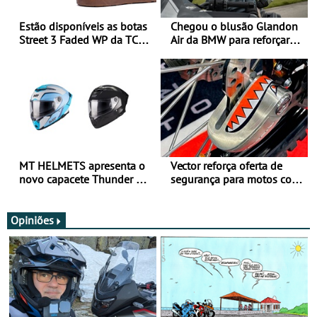
Estão disponíveis as botas
Chegou o blusão Glandon
Street 3 Faded WP da TCX
Air da BMW para reforçar
para utilização durante
oferta de equipamento de
todo o ano
verão
MT HELMETS apresenta o
Vector reforça oferta de
novo capacete Thunder 4 R
segurança para motos com
SV
nova gama de cadeados
JawX
Opiniões