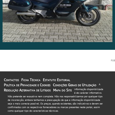
Contactos
Ficha Técnica
Estatuto Editorial
Política de Privacidade e Cookies
Condições Gerais de Utilização
A
informação disponibilizada
Resolução Alternativa de Litígios
Mapa do Site
é de carácter informativo.
Não pretende ser exaustiva nem completa. Não nos responsabilizamos por qualquer tipo
de incorrecção, embora tenhamos a preocupação de que a informação disponibilizada
seja o mais correcta possível. Os preços, quando existentes, são indicativos e devem ser
confirmados com os respectivos fornecedores ou marcas presentes neste portal, assim
como qualquer tipo de características técnicas.