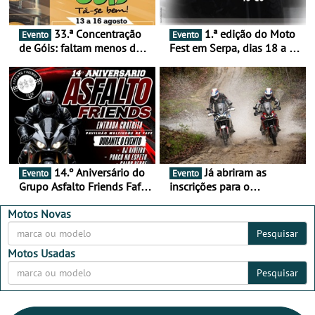
33.ª Concentração
1.ª edição do Moto
Evento
Evento
de Góis: faltam menos de
Fest em Serpa, dias 18 a 20
duas semanas! - De 13 a
de setembro - A cultura das
16 de agosto
duas rodas invade o Baixo
Alentejo
14.º Aniversário do
Já abriram as
Evento
Evento
Grupo Asfalto Friends Fafe,
inscrições para o
dia 26 de setembro de
MotorBeach Rally Raid
2026
2026
Motos Novas
Pesquisar
Motos Usadas
Pesquisar