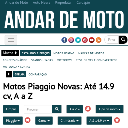
Andar de Moto
Auto News
Propedalar
Cardápio
Toggle
navigation
Motos
catálogo e preços
motos usadas
marcas de motos
concessionários
stands usadas
motonews
test-drives e comparativos
motodica - curtas
grelha
comparação
Motos Piaggio Novas: Até 14.9
cv, A a Z
Limpar
A a Z
Tipo de moto
Piaggio
Gama
Cilindrada
Até 14.9 cv