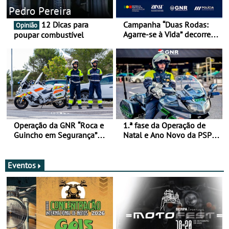
Pedro Pereira
12 Dicas para
Campanha “Duas Rodas:
Opinião
Agarre-se à Vida” decorre
poupar combustível
de 17 a 23 de março
Operação da GNR “Roca e
1.ª fase da Operação de
Guincho em Segurança”
Natal e Ano Novo da PSP e
com resultados que
GNR menos trágica
merecem reflexão
Eventos