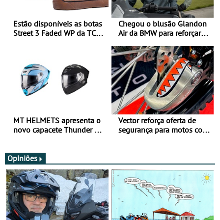
Estão disponíveis as botas
Chegou o blusão Glandon
Street 3 Faded WP da TCX
Air da BMW para reforçar
para utilização durante
oferta de equipamento de
todo o ano
verão
MT HELMETS apresenta o
Vector reforça oferta de
novo capacete Thunder 4 R
segurança para motos com
SV
nova gama de cadeados
JawX
Opiniões