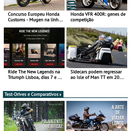
Concurso Europeu Honda
Honda VFR 400R: genes de
Customs - Mugen na linha
competição
da frente, vote nela para
ganhar
Ride The New Legends na
Sidecars podem regressar
Triumph Lisboa, dias 7 e 8
ao Isle of Man TT em 2027
de agosto
após revisão de segurança
Test-Drives e Comparativos