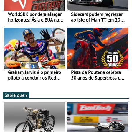
WorldSBK pondera alargar
Sidecars podem regressar
horizontes: Ásia e EUA na
ao Isle of Man TT em 2027
mira para 2027
após revisão de segurança
Graham Jarvis é o primeiro
Pista da Poutena celebra
piloto a concluir os Red
50 anos de Supercross com
Bull Romaniacs numa
jornada dupla, dias 1 e 2
moto elétrica
de agosto
Sabia que