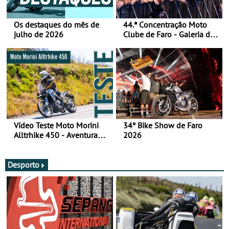
Os destaques do mês de
44.ª Concentração Moto
julho de 2026
Clube de Faro - Galeria de
fotos (sábado)
Vídeo Teste Moto Morini
34º Bike Show de Faro
Alltrhike 450 - Aventura
2026
Acessível
Desporto