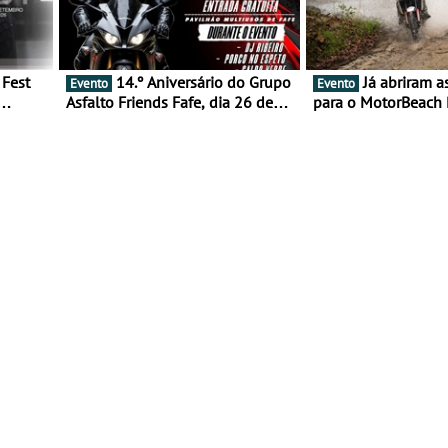
14.º Aniversário do Grupo
Já abriram as inscrições
Evento
Evento
Asfalto Friends Fafe, dia 26 de
para o MotorBeach 
duas
setembro de 2026
2026
tejo