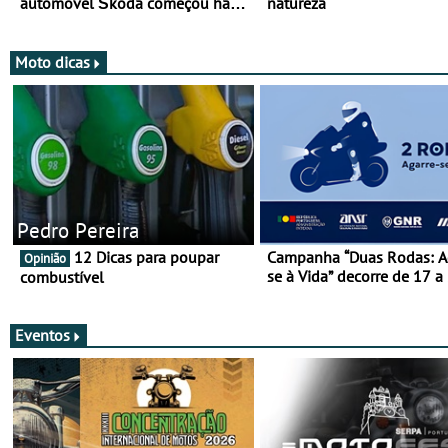
automóvel Škoda começou há
natureza
mais de 120 anos nas duas
rodas!
Moto dicas
Pedro Pereira
12 Dicas para poupar
Campanha “Duas Rodas: A
Opinião
se à Vida” decorre de 17 a
combustível
março
Eventos