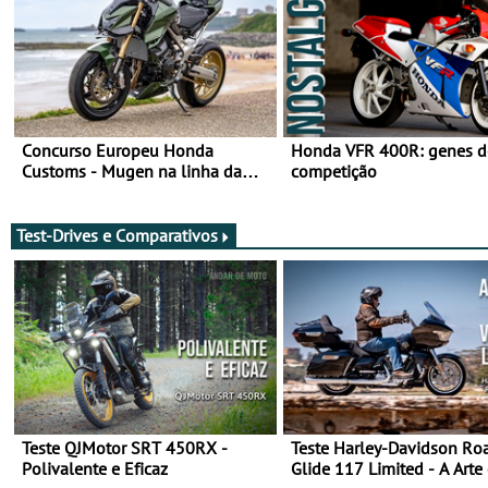
Concurso Europeu Honda
Honda VFR 400R: genes d
Customs - Mugen na linha da
competição
frente, vote nela para ganhar
Test-Drives e Comparativos
Teste QJMotor SRT 450RX -
Teste Harley-Davidson Ro
Polivalente e Eficaz
Glide 117 Limited - A Arte