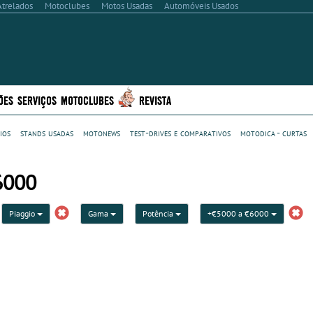
Atrelados
Motoclubes
Motos Usadas
Automóveis Usados
ÕES
SERVIÇOS
MOTOCLUBES
REVISTA
ios
stands usadas
motonews
test-drives e comparativos
motodica - curtas
6000
Piaggio
Gama
Potência
+€5000 a €6000