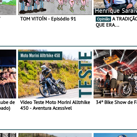
Henrique Sarai
7
TOM VITOÍN - Episódio 91
A TRADIÇÃO AINDA É O
Opinião
QUE ERA…
lube de
Vídeo Teste Moto Morini Alltrhike
34º Bike Show de F
bado)
450 - Aventura Acessível