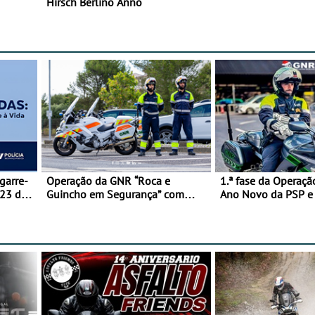
Hirsch Berlino Anno
garre-
Operação da GNR “Roca e
1.ª fase da Operaçã
 23 de
Guincho em Segurança” com
Ano Novo da PSP 
resultados que merecem reflexão
trágica