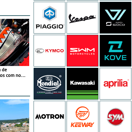
a de
tos com nova
 JawX