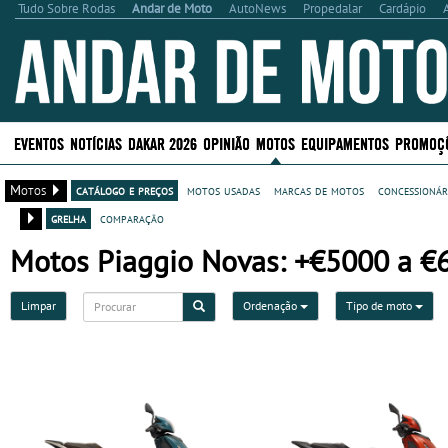
Tudo Sobre Rodas
Andar de Moto
AutoNews
Propedalar
Cardápio
EVENTOS
NOTÍCIAS
DAKAR 2026
OPINIÃO
MOTOS
EQUIPAMENTOS
PROMOÇ
Motos
catálogo e preços
motos usadas
marcas de motos
concessionár
grelha
comparação
Motos Piaggio Novas: +€5000 a €
Limpar
Ordenação
Tipo de moto