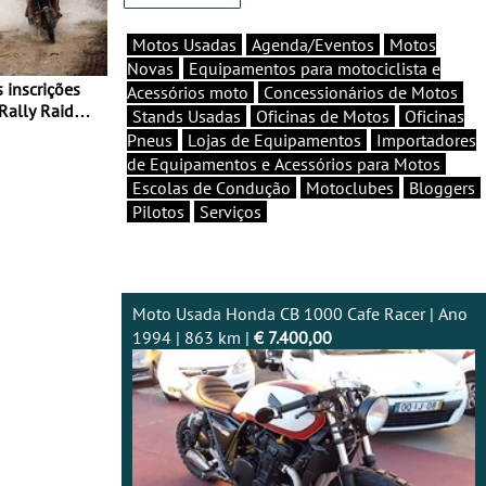
Motos Usadas
Agenda/Eventos
Motos
Novas
Equipamentos para motociclista e
Acessórios moto
Concessionários de Motos
Rally Raid
Stands Usadas
Oficinas de Motos
Oficinas
Pneus
Lojas de Equipamentos
Importadores
de Equipamentos e Acessórios para Motos
Escolas de Condução
Motoclubes
Bloggers
Pilotos
Serviços
Moto Usada Honda CB 1000 Cafe Racer | Ano
1994 | 863 km |
€ 7.400,00