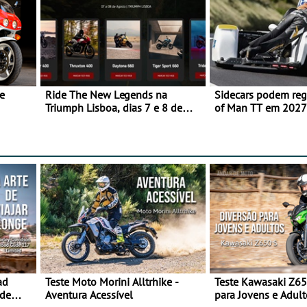
e
Ride The New Legends na
Sidecars podem regr
Triumph Lisboa, dias 7 e 8 de
of Man TT em 2027 
agosto
de segurança
ad
Teste Moto Morini Alltrhike -
Teste Kawasaki Z65
 de
Aventura Acessível
para Jovens e Adult