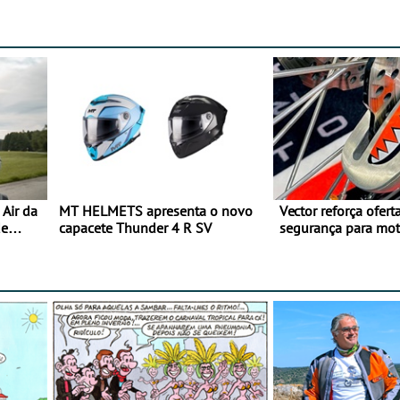
Air da
MT HELMETS apresenta o novo
Vector reforça ofert
de
capacete Thunder 4 R SV
segurança para mo
gama de cadeados