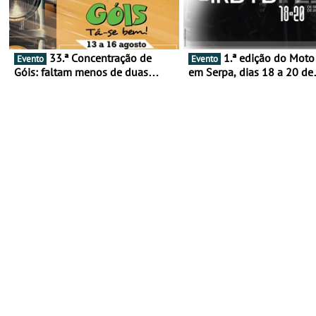
33.ª Concentração de
1.ª edição do Moto Fest
Evento
Evento
Góis: faltam menos de duas
em Serpa, dias 18 a 20 de
semanas! - De 13 a 16 de agosto
setembro - A cultura das 
rodas invade o Baixo Alen