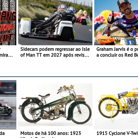
r
Sidecars podem regressar ao Isle
Graham Jarvis é o p
mira
of Man TT em 2027 após revisão
a concluir os Red 
de segurança
numa moto elétrica
 da
Motos de há 100 anos: 1923
1915 Cyclone V-Tw