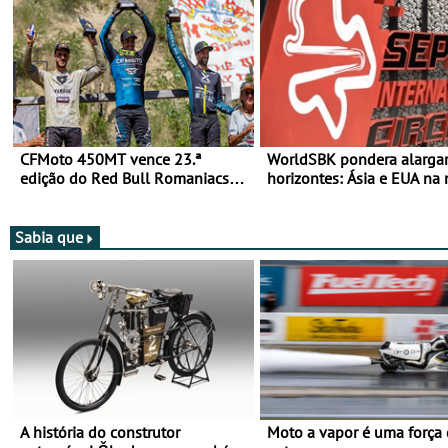
CFMoto 450MT vence 23.ª
WorldSBK pondera alarga
edição do Red Bull Romaniacs
horizontes: Ásia e EUA na 
nas 3 Categorias Adventure -
para 2027
Vitória na Ultimate, Core e Lite
Sabia que
A história do construtor
Moto a vapor é uma força