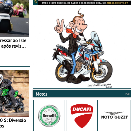
essar ao Isle
após revisão
Motos
0 S: Diversão
os