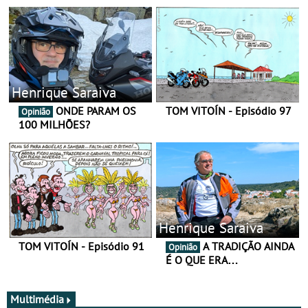
Henrique Saraiva
ONDE PARAM OS
TOM VITOÍN - Episódio 97
Opinião
100 MILHÕES?
Henrique Saraiva
TOM VITOÍN - Episódio 91
A TRADIÇÃO AINDA
Opinião
É O QUE ERA…
Multimédia