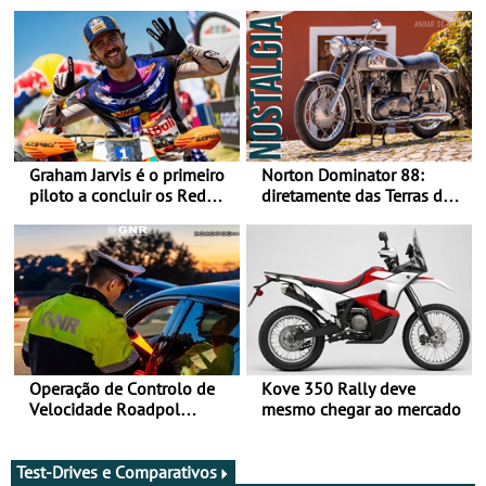
Graham Jarvis é o primeiro
Norton Dominator 88:
piloto a concluir os Red
diretamente das Terras de
Bull Romaniacs numa
Sua Majestade
moto elétrica
Operação de Controlo de
Kove 350 Rally deve
Velocidade Roadpol
mesmo chegar ao mercado
decorre até 9 de agosto
Test-Drives e Comparativos