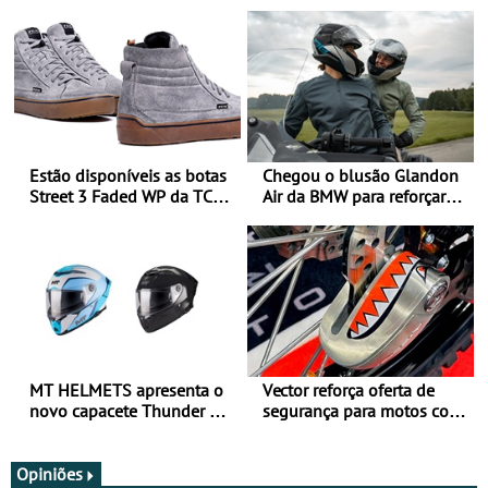
Estão disponíveis as botas
Chegou o blusão Glandon
Street 3 Faded WP da TCX
Air da BMW para reforçar
para utilização durante
oferta de equipamento de
todo o ano
verão
MT HELMETS apresenta o
Vector reforça oferta de
novo capacete Thunder 4 R
segurança para motos com
SV
nova gama de cadeados
JawX
Opiniões