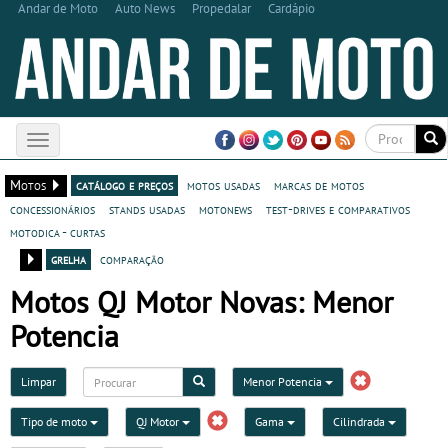
Andar de Moto
Auto News
Propedalar
Cardápio
Toggle
navigation
Motos
catálogo e preços
motos usadas
marcas de motos
concessionários
stands usadas
motonews
test-drives e comparativos
motodica - curtas
grelha
comparação
Motos QJ Motor Novas: Menor
Potencia
Limpar
Menor Potencia
Tipo de moto
QJ Motor
Gama
Cilindrada