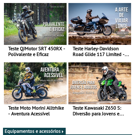
Teste QJMotor SRT 450RX -
Teste Harley-Davidson
Polivalente e Eficaz
Road Glide 117 Limited - A
Arte de Viajar Longe
Teste Moto Morini Alltrhike
Teste Kawasaki Z650 S:
- Aventura Acessível
Diversão para Jovens e
Adultos
Equipamentos e acessórios