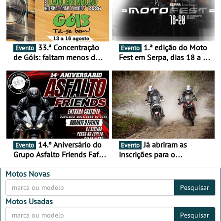
33.ª Concentração
1.ª edição do Moto
Evento
Evento
de Góis: faltam menos de
Fest em Serpa, dias 18 a 20
duas semanas! - De 13 a
de setembro - A cultura das
16 de agosto
duas rodas invade o Baixo
Alentejo
14.º Aniversário do
Já abriram as
Evento
Evento
Grupo Asfalto Friends Fafe,
inscrições para o
dia 26 de setembro de
MotorBeach Rally Raid
2026
2026
Motos Novas
Pesquisar
Motos Usadas
Pesquisar