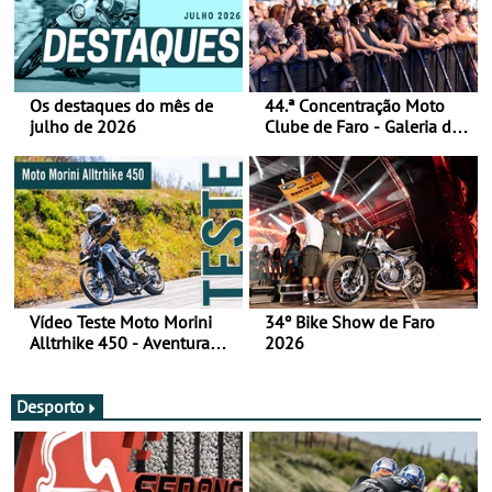
Os destaques do mês de
44.ª Concentração Moto
julho de 2026
Clube de Faro - Galeria de
fotos (sábado)
Vídeo Teste Moto Morini
34º Bike Show de Faro
Alltrhike 450 - Aventura
2026
Acessível
Desporto