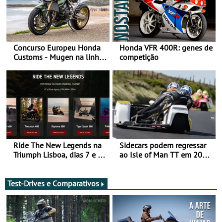
Concurso Europeu Honda
Honda VFR 400R: genes de
Customs - Mugen na linha
competição
da frente, vote nela para
ganhar
Ride The New Legends na
Sidecars podem regressar
Triumph Lisboa, dias 7 e 8
ao Isle of Man TT em 2027
de agosto
após revisão de segurança
Test-Drives e Comparativos