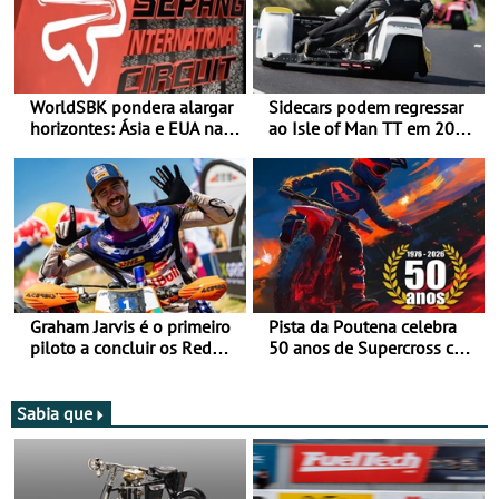
WorldSBK pondera alargar
Sidecars podem regressar
horizontes: Ásia e EUA na
ao Isle of Man TT em 2027
mira para 2027
após revisão de segurança
Graham Jarvis é o primeiro
Pista da Poutena celebra
piloto a concluir os Red
50 anos de Supercross com
Bull Romaniacs numa
jornada dupla, dias 1 e 2
moto elétrica
de agosto
Sabia que