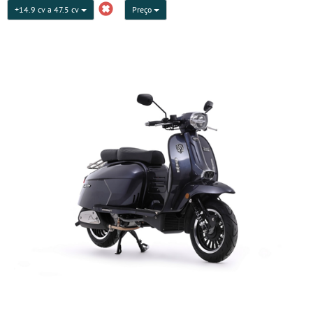
+14.9 cv a 47.5 cv
Preço