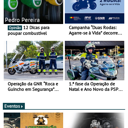
Pedro Pereira
12 Dicas para
Campanha “Duas Rodas:
Opinião
Agarre-se à Vida” decorre
poupar combustível
de 17 a 23 de março
Operação da GNR “Roca e
1.ª fase da Operação de
Guincho em Segurança”
Natal e Ano Novo da PSP e
com resultados que
GNR menos trágica
merecem reflexão
Eventos