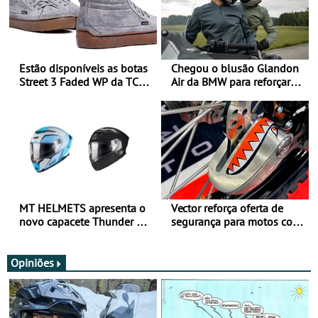
Estão disponíveis as botas
Chegou o blusão Glandon
Street 3 Faded WP da TCX
Air da BMW para reforçar
para utilização durante
oferta de equipamento de
todo o ano
verão
MT HELMETS apresenta o
Vector reforça oferta de
novo capacete Thunder 4 R
segurança para motos com
SV
nova gama de cadeados
JawX
Opiniões