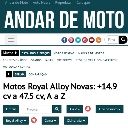
Andar de Moto
Auto News
Propedalar
Cardápio
Toggle
navigation
Motos
catálogo e preços
motos usadas
marcas de motos
concessionários
stands usadas
motonews
test-drives e comparativos
motodica - curtas
grelha
comparação
Motos Royal Alloy Novas: +14.9
cv a 47.5 cv, A a Z
Limpar
A a Z
Tipo de moto
Royal Alloy
Gama
Cilindrada