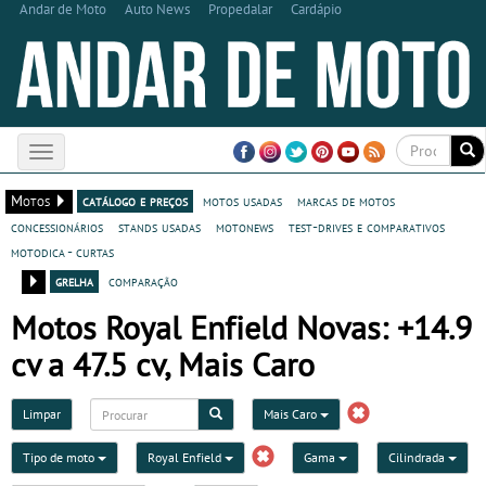
Andar de Moto
Auto News
Propedalar
Cardápio
Toggle
navigation
Motos
catálogo e preços
motos usadas
marcas de motos
concessionários
stands usadas
motonews
test-drives e comparativos
motodica - curtas
grelha
comparação
Motos Royal Enfield Novas: +14.9
cv a 47.5 cv, Mais Caro
Limpar
Mais Caro
Tipo de moto
Royal Enfield
Gama
Cilindrada