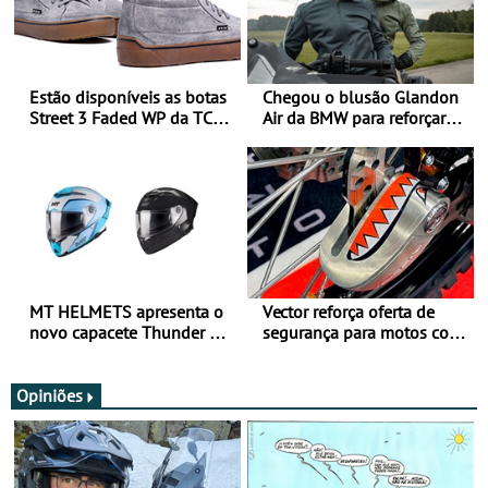
Estão disponíveis as botas
Chegou o blusão Glandon
Street 3 Faded WP da TCX
Air da BMW para reforçar
para utilização durante
oferta de equipamento de
todo o ano
verão
MT HELMETS apresenta o
Vector reforça oferta de
novo capacete Thunder 4 R
segurança para motos com
SV
nova gama de cadeados
JawX
Opiniões