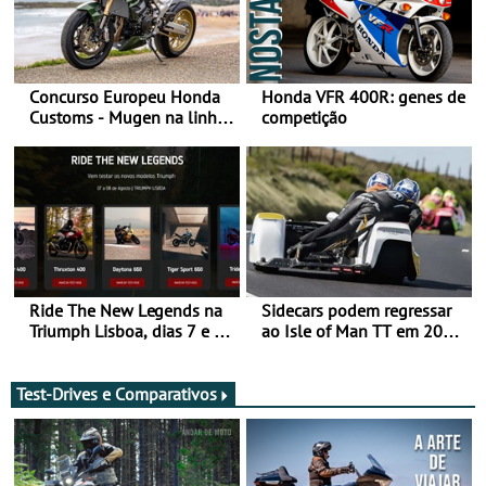
Concurso Europeu Honda
Honda VFR 400R: genes de
Customs - Mugen na linha
competição
da frente, vote nela para
ganhar
Ride The New Legends na
Sidecars podem regressar
Triumph Lisboa, dias 7 e 8
ao Isle of Man TT em 2027
de agosto
após revisão de segurança
Test-Drives e Comparativos