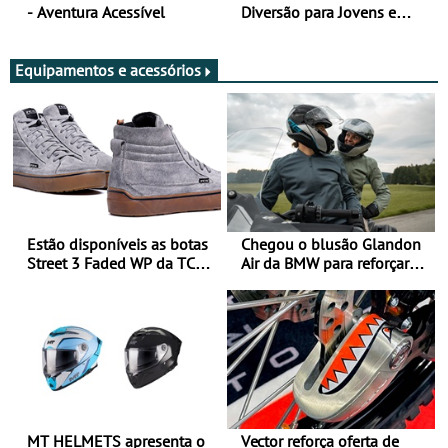
- Aventura Acessível
Diversão para Jovens e
Adultos
Equipamentos e acessórios
Estão disponíveis as botas
Chegou o blusão Glandon
Street 3 Faded WP da TCX
Air da BMW para reforçar
para utilização durante
oferta de equipamento de
todo o ano
verão
MT HELMETS apresenta o
Vector reforça oferta de