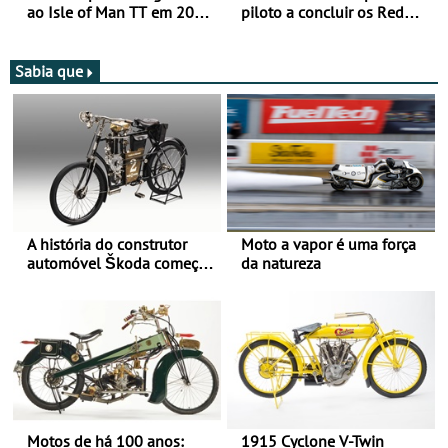
ao Isle of Man TT em 2027
piloto a concluir os Red
após revisão de segurança
Bull Romaniacs numa
moto elétrica
Sabia que
A história do construtor
Moto a vapor é uma força
automóvel Škoda começou
da natureza
há mais de 120 anos nas
duas rodas!
Motos de há 100 anos:
1915 Cyclone V-Twin