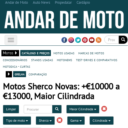
Andar de Moto
Auto News
Propedalar
Cardápio
Toggle
navigation
Motos
catálogo e preços
motos usadas
marcas de motos
concessionários
stands usadas
motonews
test-drives e comparativos
motodica - curtas
grelha
comparação
Motos Sherco Novas: +€10000 a
€13000, Maior Cilindrada
Limpar
Maior Cilindrada
Tipo de moto
Sherco
Gama
Cilindrada