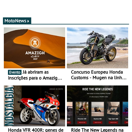
MotoNews
Já abriram as
Concurso Europeu Honda
Evento
Customs - Mugen na linha
inscrições para o Amazigh
da frente, vote nela para
Raid 2027, que decorre em
ganhar
Marrocos, de 23 abril a 1
maio - The ultimate
experience in Morocco
Honda VFR 400R: genes de
Ride The New Legends na