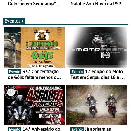
Guincho em Segurança”
Natal e Ano Novo da PSP e
com resultados que
GNR menos trágica
merecem reflexão
Eventos
33.ª Concentração
1.ª edição do Moto
Evento
Evento
de Góis: faltam menos de
Fest em Serpa, dias 18 a 20
duas semanas! - De 13 a
de setembro - A cultura das
16 de agosto
duas rodas invade o Baixo
Alentejo
14.º Aniversário do
Já abriram as
Evento
Evento