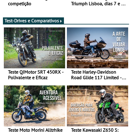
competição
Triumph Lisboa, dias 7 e 8
de agosto
Test-Drives e Comparativos
Teste QJMotor SRT 450RX -
Teste Harley-Davidson
Polivalente e Eficaz
Road Glide 117 Limited - A
Arte de Viajar Longe
Teste Moto Morini Alltrhike
Teste Kawasaki Z650 S: