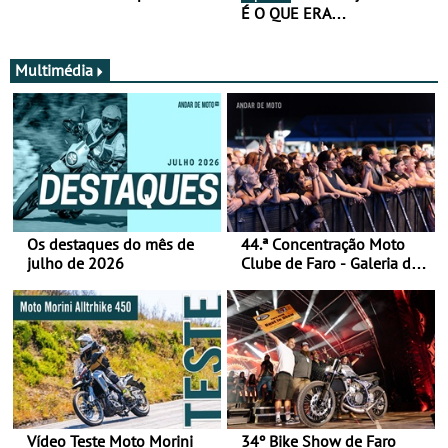
É O QUE ERA…
Multimédia
Os destaques do mês de
44.ª Concentração Moto
julho de 2026
Clube de Faro - Galeria de
fotos (sábado)
Vídeo Teste Moto Morini
34º Bike Show de Faro