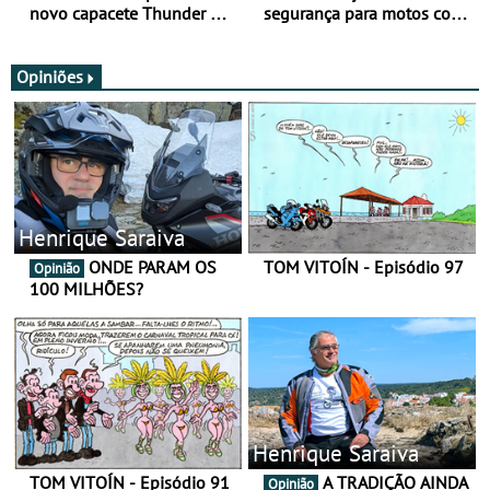
novo capacete Thunder 4 R
segurança para motos com
SV
nova gama de cadeados
JawX
Opiniões
Henrique Saraiva
ONDE PARAM OS
TOM VITOÍN - Episódio 97
Opinião
100 MILHÕES?
Henrique Saraiva
TOM VITOÍN - Episódio 91
A TRADIÇÃO AINDA
Opinião