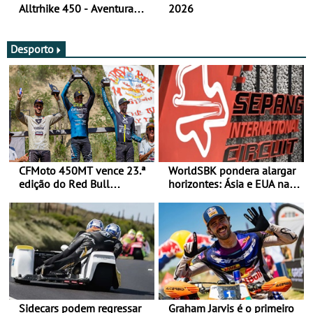
Alltrhike 450 - Aventura
2026
Acessível
Desporto
CFMoto 450MT vence 23.ª
WorldSBK pondera alargar
edição do Red Bull
horizontes: Ásia e EUA na
Romaniacs nas 3
mira para 2027
Categorias Adventure -
Vitória na Ultimate, Core e
Lite
Sidecars podem regressar
Graham Jarvis é o primeiro