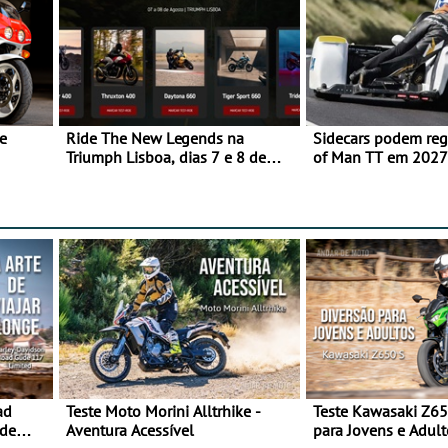
e
Ride The New Legends na
Sidecars podem regr
Triumph Lisboa, dias 7 e 8 de
of Man TT em 2027 
agosto
de segurança
ad
Teste Moto Morini Alltrhike -
Teste Kawasaki Z65
 de
Aventura Acessível
para Jovens e Adult