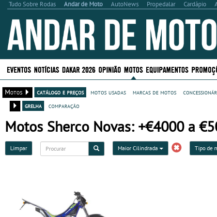
Tudo Sobre Rodas
Andar de Moto
AutoNews
Propedalar
Cardápio
EVENTOS
NOTÍCIAS
DAKAR 2026
OPINIÃO
MOTOS
EQUIPAMENTOS
PROMOÇ
Motos
catálogo e preços
motos usadas
marcas de motos
concessionár
grelha
comparação
Motos Sherco Novas: +€4000 a €50
Limpar
Maior Cilindrada
Tipo de 