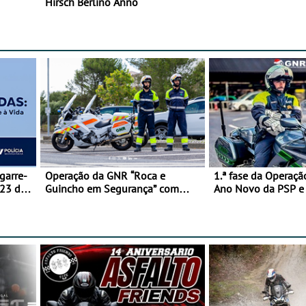
Hirsch Berlino Anno
garre-
Operação da GNR “Roca e
1.ª fase da Operaçã
 23 de
Guincho em Segurança” com
Ano Novo da PSP 
resultados que merecem reflexão
trágica