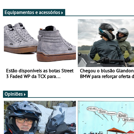
Viajar Longe
Equipamentos e acessórios
Estão disponíveis as botas Street
Chegou o blusão Glandon 
3 Faded WP da TCX para
BMW para reforçar oferta 
utilização durante todo o ano
equipamento de verão
Opiniões