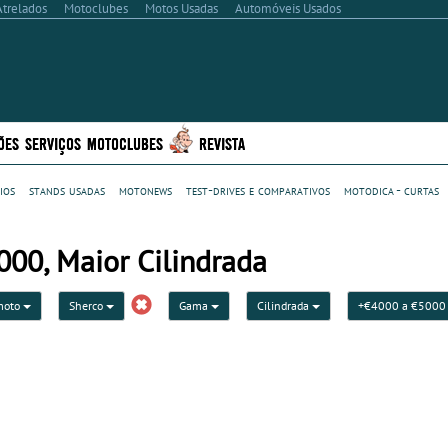
Atrelados
Motoclubes
Motos Usadas
Automóveis Usados
ÕES
SERVIÇOS
MOTOCLUBES
REVISTA
ios
stands usadas
motonews
test-drives e comparativos
motodica - curtas
00, Maior Cilindrada
moto
Sherco
Gama
Cilindrada
+€4000 a €500