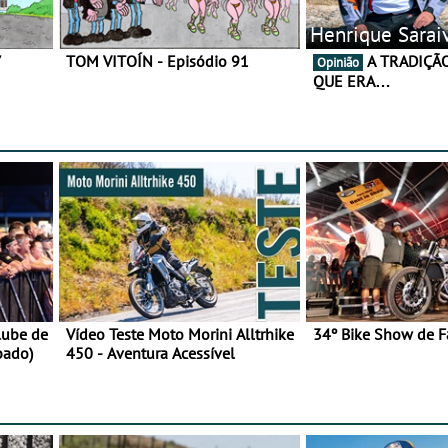
Henrique Sarai
7
TOM VITOÍN - Episódio 91
A TRADIÇÃO AINDA É O
Opinião
QUE ERA…
lube de
Vídeo Teste Moto Morini Alltrhike
34º Bike Show de F
bado)
450 - Aventura Acessível