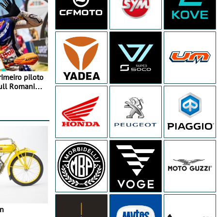
rimeiro piloto
Bull Romaniacs
in