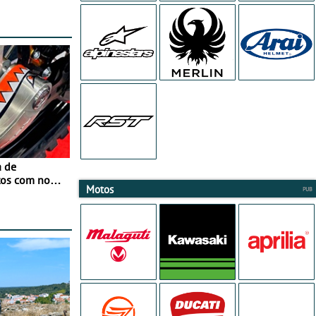
a de
tos com nova
Motos
 JawX