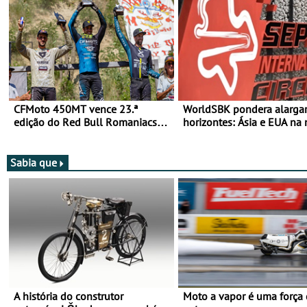
CFMoto 450MT vence 23.ª
WorldSBK pondera alarga
edição do Red Bull Romaniacs
horizontes: Ásia e EUA na 
nas 3 Categorias Adventure -
para 2027
Vitória na Ultimate, Core e Lite
Sabia que
A história do construtor
Moto a vapor é uma força