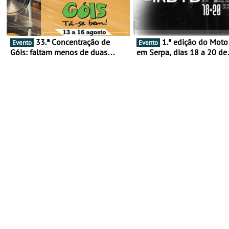
33.ª Concentração de
1.ª edição do Moto Fest
Evento
Evento
Góis: faltam menos de duas
em Serpa, dias 18 a 20 de
semanas! - De 13 a 16 de agosto
setembro - A cultura das 
rodas invade o Baixo Alen