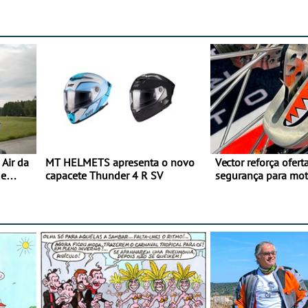
Air da
MT HELMETS apresenta o novo
Vector reforça ofert
de
capacete Thunder 4 R SV
segurança para mo
gama de cadeados