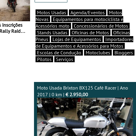
Motos Usadas
Agenda/Eventos
Motos
Novas
Equipamentos para motociclista e
Acessórios moto
Concessionários de Motos
Rally Raid
Stands Usadas
Oficinas de Motos
Oficinas
Pneus
Lojas de Equipamentos
Importadores
de Equipamentos e Acessórios para Motos
Escolas de Condução
Motoclubes
Bloggers
Pilotos
Serviços
Moto Usada Brixton BX125 Café Racer | Ano
2017 | 0 km |
€ 2.950,00