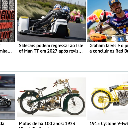
r
Sidecars podem regressar ao Isle
Graham Jarvis é o p
mira
of Man TT em 2027 após revisão
a concluir os Red 
de segurança
numa moto elétrica
 da
Motos de há 100 anos: 1923
1915 Cyclone V-Tw