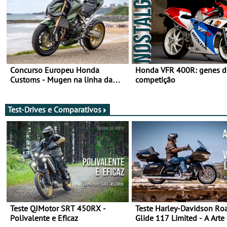
Concurso Europeu Honda
Honda VFR 400R: genes d
Customs - Mugen na linha da
competição
frente, vote nela para ganhar
Test-Drives e Comparativos
Teste QJMotor SRT 450RX -
Teste Harley-Davidson Ro
Polivalente e Eficaz
Glide 117 Limited - A Arte