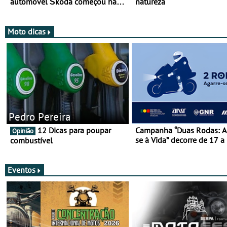
automóvel Škoda começou há
natureza
mais de 120 anos nas duas
rodas!
Moto dicas
Pedro Pereira
12 Dicas para poupar
Campanha “Duas Rodas: A
Opinião
se à Vida” decorre de 17 a
combustível
março
Eventos