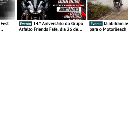
14.º Aniversário do Grupo
Já abriram as inscrições
Evento
Evento
Asfalto Friends Fafe, dia 26 de
para o MotorBeach 
duas
setembro de 2026
2026
tejo