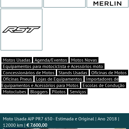
Motos Usadas
Agenda/Eventos
Motos Novas
Equipamentos para motociclista e Acessórios moto
Concessionários de Motos
Stands Usadas
Oficinas de Motos
Oficinas Pneus
Lojas de Equipamentos
Importadores de
Equipamentos e Acessórios para Motos
Escolas de Condução
Motoclubes
Bloggers
Pilotos
Serviços
Moto Usada AJP PR7 650 - Estimada e Original | Ano 2018 |
12000 km |
€ 7.600,00