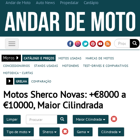
Andar de Moto
Auto News
Propedalar
Cardápio
Toggle
navigation
Motos
catálogo e preços
motos usadas
marcas de motos
concessionários
stands usadas
motonews
test-drives e comparativos
motodica - curtas
grelha
comparação
Motos Sherco Novas: +€8000 a
€10000, Maior Cilindrada
Limpar
Maior Cilindrada
Tipo de moto
Sherco
Gama
Cilindrada