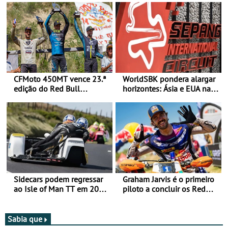
CFMoto 450MT vence 23.ª
WorldSBK pondera alargar
edição do Red Bull
horizontes: Ásia e EUA na
Romaniacs nas 3
mira para 2027
Categorias Adventure -
Vitória na Ultimate, Core e
Lite
Sidecars podem regressar
Graham Jarvis é o primeiro
ao Isle of Man TT em 2027
piloto a concluir os Red
após revisão de segurança
Bull Romaniacs numa
moto elétrica
Sabia que