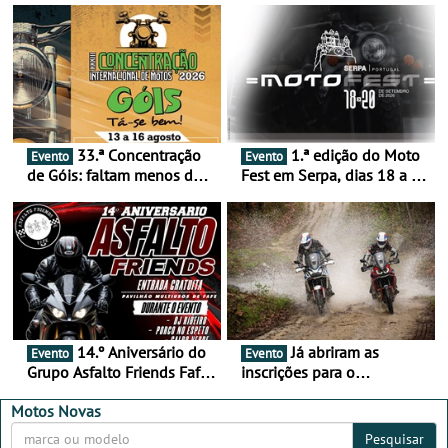
33.ª Concentração
1.ª edição do Moto
Evento
Evento
de Góis: faltam menos de
Fest em Serpa, dias 18 a 20
duas semanas! - De 13 a
de setembro - A cultura das
16 de agosto
duas rodas invade o Baixo
Alentejo
14.º Aniversário do
Já abriram as
Evento
Evento
Grupo Asfalto Friends Fafe,
inscrições para o
dia 26 de setembro de
MotorBeach Rally Raid
2026
2026
Motos Novas
Pesquisar