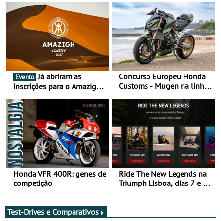
Já abriram as
Concurso Europeu Honda
Evento
Customs - Mugen na linha
inscrições para o Amazigh
da frente, vote nela para
Raid 2027, que decorre em
ganhar
Marrocos, de 23 abril a 1
maio - The ultimate
experience in Morocco
Honda VFR 400R: genes de
Ride The New Legends na
competição
Triumph Lisboa, dias 7 e 8
de agosto
Test-Drives e Comparativos