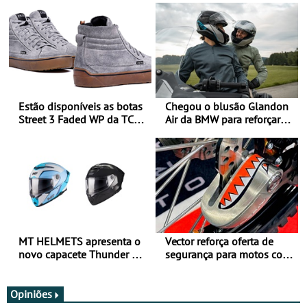
Estão disponíveis as botas
Chegou o blusão Glandon
Street 3 Faded WP da TCX
Air da BMW para reforçar
para utilização durante
oferta de equipamento de
todo o ano
verão
MT HELMETS apresenta o
Vector reforça oferta de
novo capacete Thunder 4 R
segurança para motos com
SV
nova gama de cadeados
JawX
Opiniões