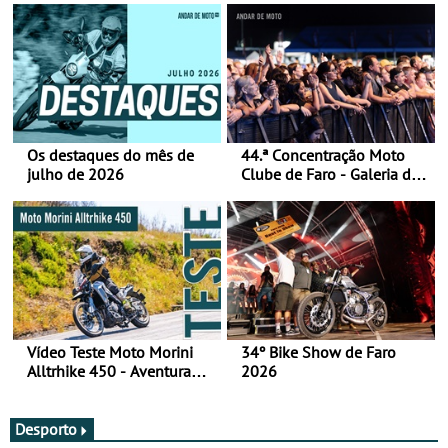
Os destaques do mês de
44.ª Concentração Moto
julho de 2026
Clube de Faro - Galeria de
fotos (sábado)
Vídeo Teste Moto Morini
34º Bike Show de Faro
Alltrhike 450 - Aventura
2026
Acessível
Desporto