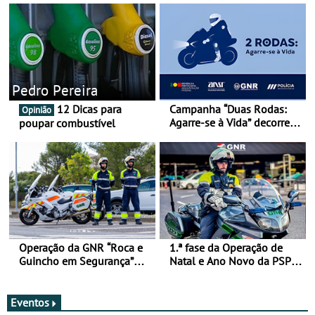
Pedro Pereira
12 Dicas para
Campanha “Duas Rodas:
Opinião
Agarre-se à Vida” decorre
poupar combustível
de 17 a 23 de março
Operação da GNR “Roca e
1.ª fase da Operação de
Guincho em Segurança”
Natal e Ano Novo da PSP e
com resultados que
GNR menos trágica
merecem reflexão
Eventos