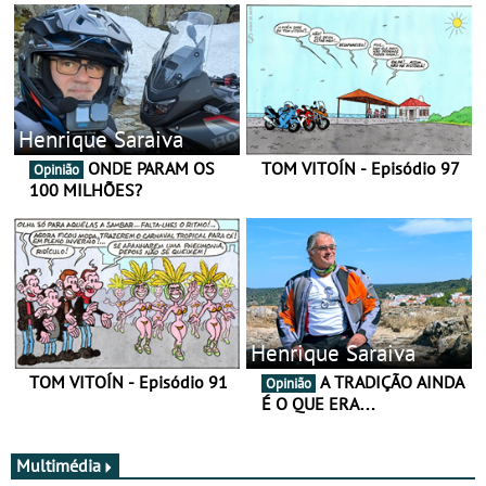
Henrique Saraiva
ONDE PARAM OS
TOM VITOÍN - Episódio 97
Opinião
100 MILHÕES?
Henrique Saraiva
TOM VITOÍN - Episódio 91
A TRADIÇÃO AINDA
Opinião
É O QUE ERA…
Multimédia