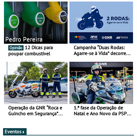
Pedro Pereira
12 Dicas para
Campanha “Duas Rodas:
Opinião
Agarre-se à Vida” decorre
poupar combustível
de 17 a 23 de março
Operação da GNR “Roca e
1.ª fase da Operação de
Guincho em Segurança”
Natal e Ano Novo da PSP e
com resultados que
GNR menos trágica
merecem reflexão
Eventos