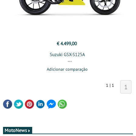
€ 4.499,00
Suzuki GSX-S125A
Adicionar comparação
1 | 1
1
MotoNews