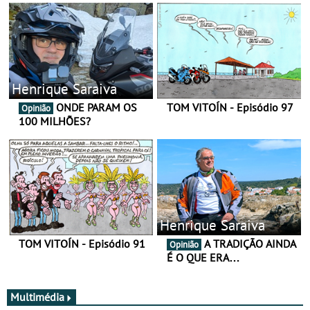
Henrique Saraiva
ONDE PARAM OS
TOM VITOÍN - Episódio 97
Opinião
100 MILHÕES?
Henrique Saraiva
TOM VITOÍN - Episódio 91
A TRADIÇÃO AINDA
Opinião
É O QUE ERA…
Multimédia