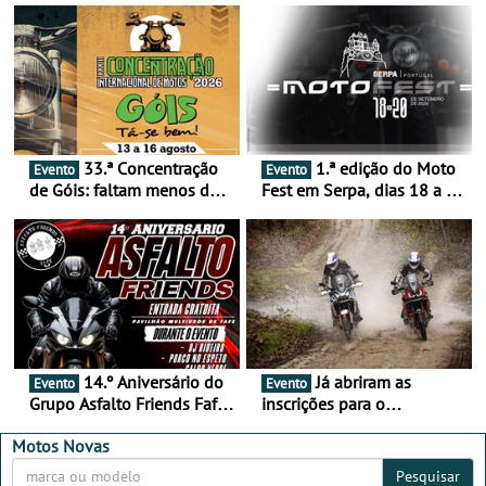
33.ª Concentração
1.ª edição do Moto
Evento
Evento
de Góis: faltam menos de
Fest em Serpa, dias 18 a 20
duas semanas! - De 13 a
de setembro - A cultura das
16 de agosto
duas rodas invade o Baixo
Alentejo
14.º Aniversário do
Já abriram as
Evento
Evento
Grupo Asfalto Friends Fafe,
inscrições para o
dia 26 de setembro de
MotorBeach Rally Raid
2026
2026
Motos Novas
Pesquisar