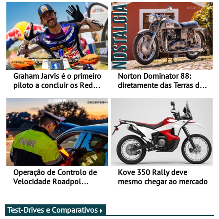
Graham Jarvis é o primeiro
Norton Dominator 88:
piloto a concluir os Red
diretamente das Terras de
Bull Romaniacs numa
Sua Majestade
moto elétrica
Operação de Controlo de
Kove 350 Rally deve
Velocidade Roadpol
mesmo chegar ao mercado
decorre até 9 de agosto
Test-Drives e Comparativos