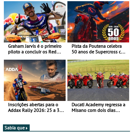
Graham Jarvis é o primeiro
Pista da Poutena celebra
piloto a concluir os Red
50 anos de Supercross com
Bull Romaniacs numa
jornada dupla, dias 1 e 2
moto elétrica
de agosto
Inscrições abertas para o
Ducati Academy regressa a
Addax Rally 2026: 25 a 30
Misano com dois dias
de outubro - Proposta de
dedicados à condução em
participação com o Team
circuito - Dias 22 e 23 de
Bianchi Prata
setembro, no Misano World
Sabia que
Circuit