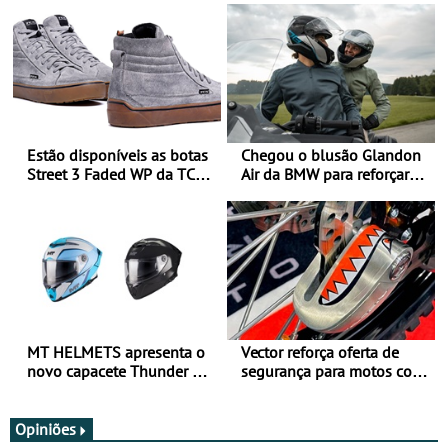
Estão disponíveis as botas
Chegou o blusão Glandon
Street 3 Faded WP da TCX
Air da BMW para reforçar
para utilização durante
oferta de equipamento de
todo o ano
verão
MT HELMETS apresenta o
Vector reforça oferta de
novo capacete Thunder 4 R
segurança para motos com
SV
nova gama de cadeados
JawX
Opiniões