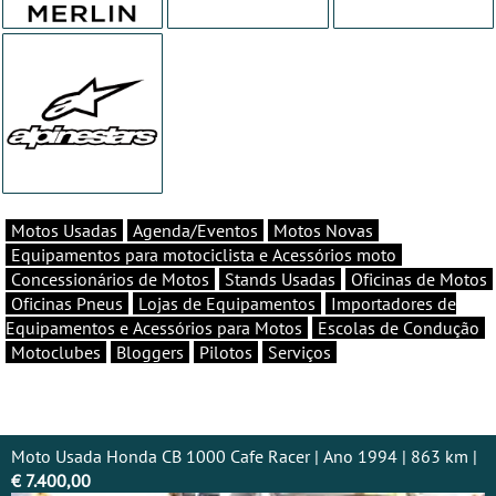
Motos Usadas
Agenda/Eventos
Motos Novas
Equipamentos para motociclista e Acessórios moto
Concessionários de Motos
Stands Usadas
Oficinas de Motos
Oficinas Pneus
Lojas de Equipamentos
Importadores de
Equipamentos e Acessórios para Motos
Escolas de Condução
Motoclubes
Bloggers
Pilotos
Serviços
Moto Usada Honda CB 1000 Cafe Racer | Ano 1994 | 863 km |
€ 7.400,00