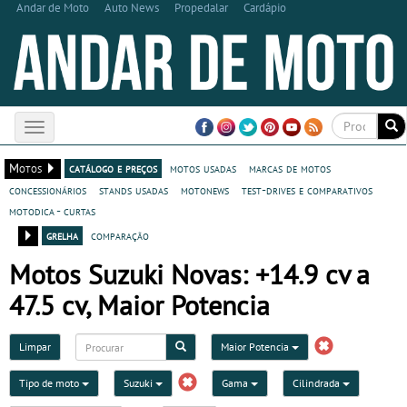
Andar de Moto
Auto News
Propedalar
Cardápio
Toggle
navigation
Motos
catálogo e preços
motos usadas
marcas de motos
concessionários
stands usadas
motonews
test-drives e comparativos
motodica - curtas
grelha
comparação
Motos Suzuki Novas: +14.9 cv a
47.5 cv, Maior Potencia
Limpar
Maior Potencia
Tipo de moto
Suzuki
Gama
Cilindrada