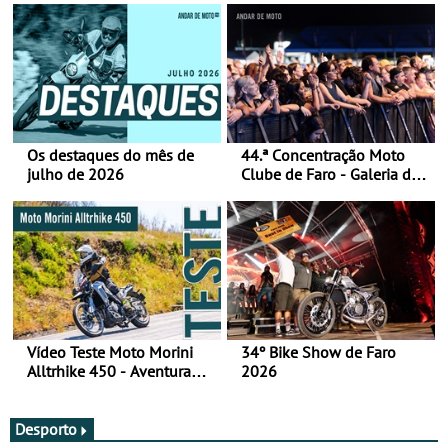
Os destaques do mês de
44.ª Concentração Moto
julho de 2026
Clube de Faro - Galeria de
fotos (sábado)
Vídeo Teste Moto Morini
34º Bike Show de Faro
Alltrhike 450 - Aventura
2026
Acessível
Desporto