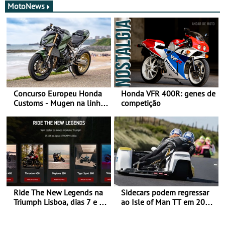
MotoNews
Concurso Europeu Honda
Honda VFR 400R: genes de
Customs - Mugen na linha
competição
da frente, vote nela para
ganhar
Ride The New Legends na
Sidecars podem regressar
Triumph Lisboa, dias 7 e 8
ao Isle of Man TT em 2027
de agosto
após revisão de segurança