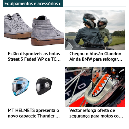
Equipamentos e acessórios
Estão disponíveis as botas
Chegou o blusão Glandon
Street 3 Faded WP da TCX
Air da BMW para reforçar
para utilização durante
oferta de equipamento de
todo o ano
verão
MT HELMETS apresenta o
Vector reforça oferta de
novo capacete Thunder 4 R
segurança para motos com
SV
nova gama de cadeados
JawX