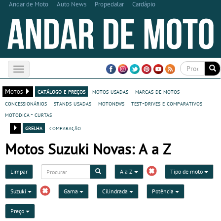
Andar de Moto
Auto News
Propedalar
Cardápio
Toggle
navigation
Motos
catálogo e preços
motos usadas
marcas de motos
concessionários
stands usadas
motonews
test-drives e comparativos
motodica - curtas
grelha
comparação
Motos Suzuki Novas: A a Z
Limpar
A a Z
Tipo de moto
Suzuki
Gama
Cilindrada
Potência
Preço