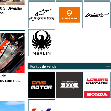
0 S: Diversão
os
Pontos de venda
a de
tos com nova
 JawX