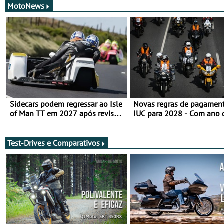
MotoNews
Sidecars podem regressar ao Isle
Novas regras de pagamen
of Man TT em 2027 após revisão
IUC para 2028 - Com ano 
de segurança
transição em 2027
Test-Drives e Comparativos