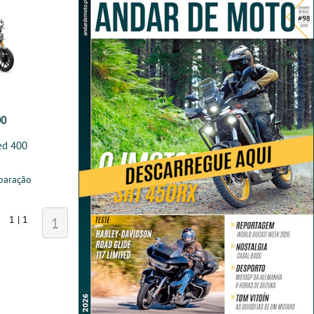
00
ed 400
paração
1 | 1
1