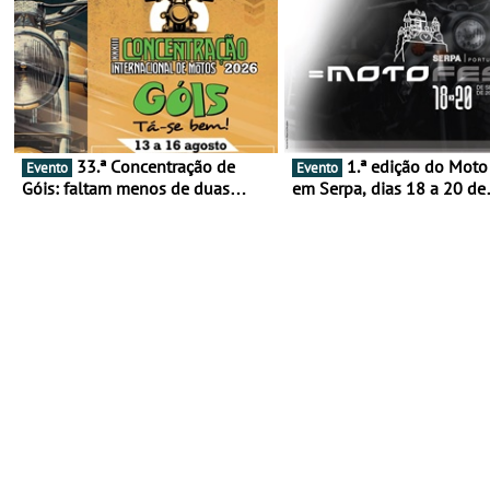
33.ª Concentração de
1.ª edição do Moto Fest
Evento
Evento
Góis: faltam menos de duas
em Serpa, dias 18 a 20 de
semanas! - De 13 a 16 de agosto
setembro - A cultura das 
rodas invade o Baixo Alen