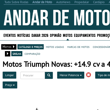
Tudo Sobre Rodas
Andar de Moto
AutoNews
Propedalar
Cardápio
EVENTOS
NOTÍCIAS
DAKAR 2026
OPINIÃO
MOTOS
EQUIPAMENTOS
PROMOÇ
Motos
catálogo e preços
motos usadas
marcas de motos
concessionár
grelha
comparação
Motos Triumph Novas: +14.9 cv a 4
Limpar
Menor Potencia
Tipo de 
Preço