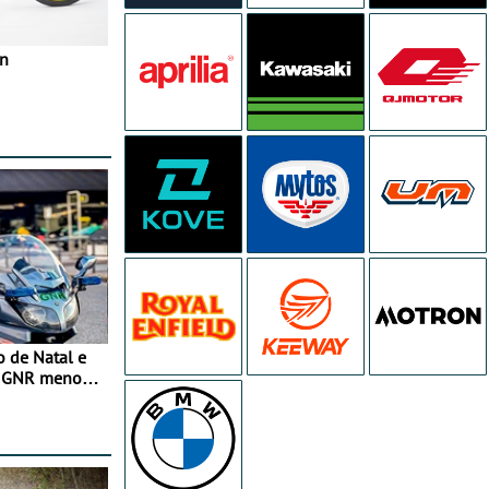
in
o de Natal e
e GNR menos