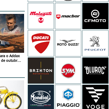
para o Addax
 de outubro -
ipação com o