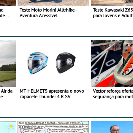
ad
Teste Moto Morini Alltrhike -
Teste Kawasaki Z65
 de
Aventura Acessível
para Jovens e Adult
Air da
MT HELMETS apresenta o novo
Vector reforça ofert
de
capacete Thunder 4 R SV
segurança para mo
gama de cadeados