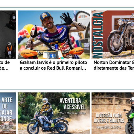
to de
Graham Jarvis é o primeiro piloto
Norton Dominator 8
de
a concluir os Red Bull Romaniacs
diretamente das Ter
numa moto elétrica
Majestade