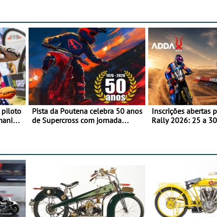
 piloto
Pista da Poutena celebra 50 anos
Inscrições abertas 
maniacs
de Supercross com jornada
Rally 2026: 25 a 30
dupla, dias 1 e 2 de agosto
Proposta de partic
Team Bianchi Prata