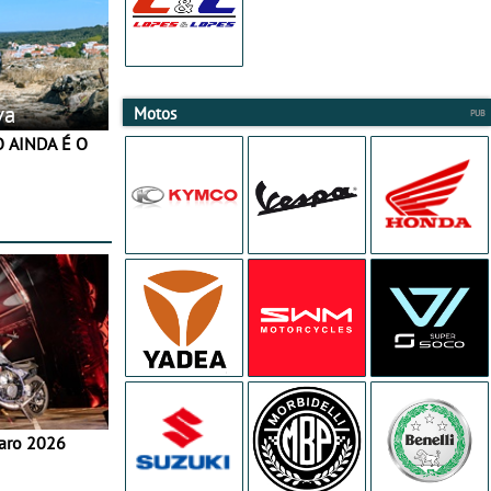
va
Motos
aro 2026