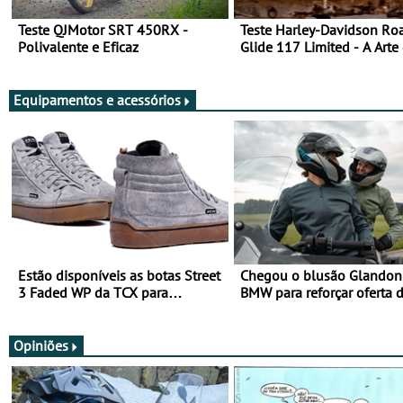
Teste QJMotor SRT 450RX -
Teste Harley-Davidson Ro
Polivalente e Eficaz
Glide 117 Limited - A Arte
Viajar Longe
Equipamentos e acessórios
Estão disponíveis as botas Street
Chegou o blusão Glandon 
3 Faded WP da TCX para
BMW para reforçar oferta 
utilização durante todo o ano
equipamento de verão
Opiniões