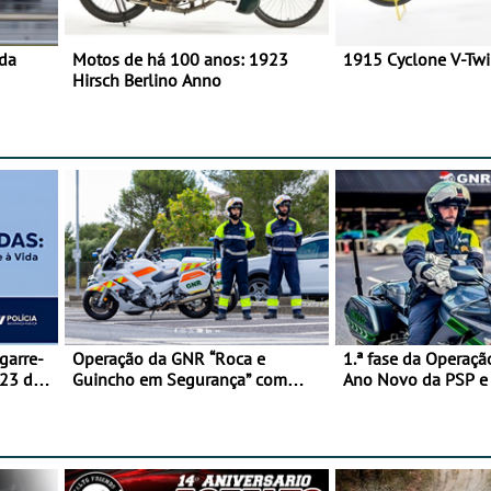
 da
Motos de há 100 anos: 1923
1915 Cyclone V-Tw
Hirsch Berlino Anno
garre-
Operação da GNR “Roca e
1.ª fase da Operaçã
 23 de
Guincho em Segurança” com
Ano Novo da PSP 
resultados que merecem reflexão
trágica