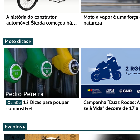
A história do construtor
Moto a vapor é uma força
automóvel Škoda começou há
natureza
mais de 120 anos nas duas
rodas!
Moto dicas
Pedro Pereira
12 Dicas para poupar
Campanha “Duas Rodas: A
Opinião
se à Vida” decorre de 17 a
combustível
março
Eventos