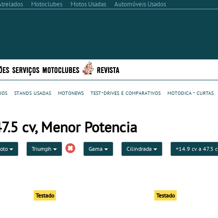
Atrelados
Motoclubes
Motos Usadas
Automóveis Usados
ÕES
SERVIÇOS
MOTOCLUBES
REVISTA
ios
stands usadas
motonews
test-drives e comparativos
motodica - curtas
7.5 cv, Menor Potencia
moto
Triumph
Gama
Cilindrada
+14.9 cv a 47.5 
Testado
Testado