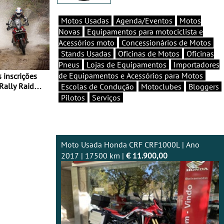
Motos Usadas
Agenda/Eventos
Motos
Novas
Equipamentos para motociclista e
Acessórios moto
Concessionários de Motos
Stands Usadas
Oficinas de Motos
Oficinas
Pneus
Lojas de Equipamentos
Importadores
de Equipamentos e Acessórios para Motos
Rally Raid
Escolas de Condução
Motoclubes
Bloggers
Pilotos
Serviços
Moto Usada Honda CRF CRF1000L | Ano
2017 | 17500 km |
€ 11.900,00