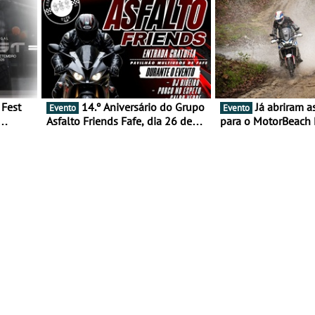
14.º Aniversário do Grupo
Já abriram as inscrições
Evento
Evento
Asfalto Friends Fafe, dia 26 de
para o MotorBeach 
duas
setembro de 2026
2026
tejo