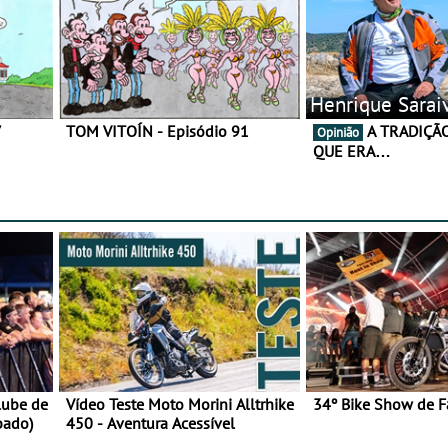
Henrique Sarai
7
TOM VITOÍN - Episódio 91
A TRADIÇÃO AINDA É O
Opinião
QUE ERA…
lube de
Vídeo Teste Moto Morini Alltrhike
34º Bike Show de F
bado)
450 - Aventura Acessível