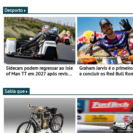
Desporto
Sidecars podem regressar ao Isle
Graham Jarvis é o primeiro
of Man TT em 2027 após revisão
a concluir os Red Bull Ro
de segurança
numa moto elétrica
Sabia que