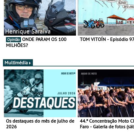
Henrique Saraiva
ONDE PARAM OS 100
TOM VITOÍN - Episódio 9
Opinião
MILHÕES?
Multimédia
Os destaques do mês de julho de
44.ª Concentração Moto C
2026
Faro - Galeria de fotos (sá