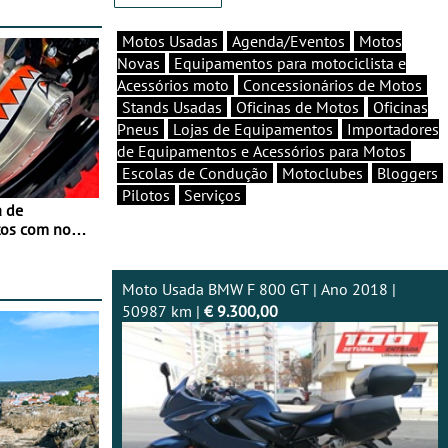
Motos Usadas
Agenda/Eventos
Motos
Novas
Equipamentos para motociclista e
Acessórios moto
Concessionários de Motos
Stands Usadas
Oficinas de Motos
Oficinas
Pneus
Lojas de Equipamentos
Importadores
de Equipamentos e Acessórios para Motos
Escolas de Condução
Motoclubes
Bloggers
Pilotos
Serviços
a de
tos com nova
 JawX
Moto Usada BMW F 800 GT | Ano 2018 |
50987 km |
€ 9.300,00