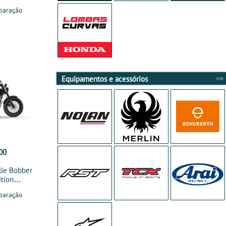
paração
Equipamentos e acessórios
00
lle Bobber
tion
paração