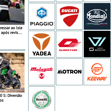
essar ao Isle
após revisão
0 S: Diversão
os