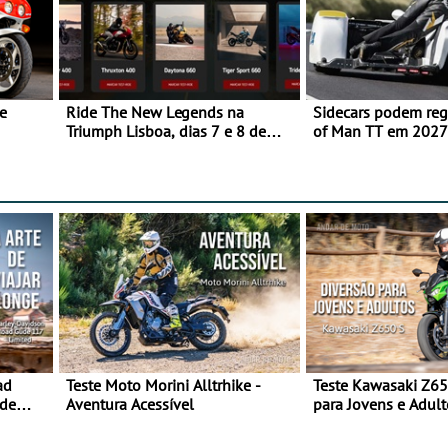
e
Ride The New Legends na
Sidecars podem regr
Triumph Lisboa, dias 7 e 8 de
of Man TT em 2027 
agosto
de segurança
ad
Teste Moto Morini Alltrhike -
Teste Kawasaki Z65
 de
Aventura Acessível
para Jovens e Adult