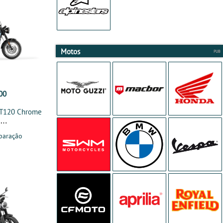
Motos
00
 T120 Chrome
n
paração