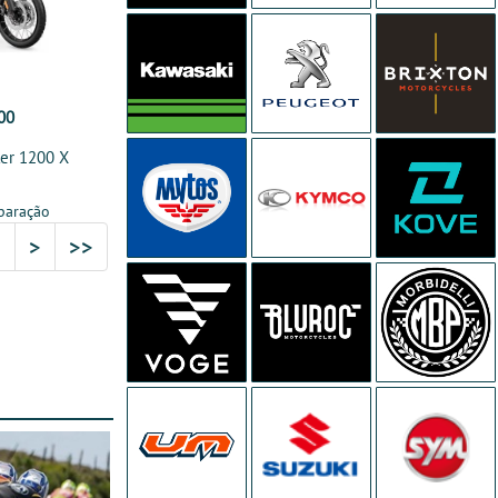
00
er 1200 X
paração
3
>
>>