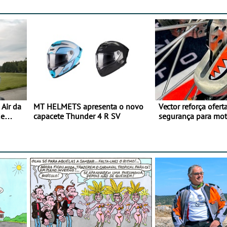
Air da
MT HELMETS apresenta o novo
Vector reforça ofert
de
capacete Thunder 4 R SV
segurança para mo
gama de cadeados