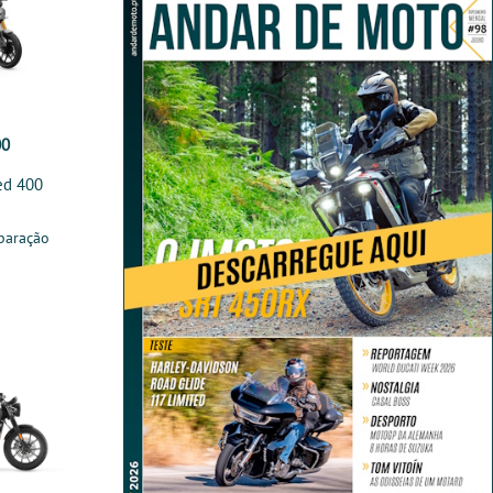
00
ed 400
paração