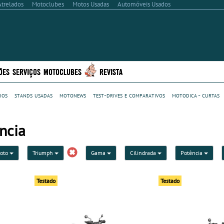
Atrelados
Motoclubes
Motos Usadas
Automóveis Usados
ÕES
SERVIÇOS
MOTOCLUBES
REVISTA
ios
stands usadas
motonews
test-drives e comparativos
motodica - curtas
ncia
moto
Triumph
Gama
Cilindrada
Potência
Testado
Testado