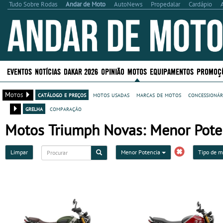
Tudo Sobre Rodas
Andar de Moto
AutoNews
Propedalar
Cardápio
EVENTOS
NOTÍCIAS
DAKAR 2026
OPINIÃO
MOTOS
EQUIPAMENTOS
PROMOÇ
Motos
catálogo e preços
motos usadas
marcas de motos
concessionár
grelha
comparação
Motos Triumph Novas: Menor Pote
Limpar
Menor Potencia
Tipo de 