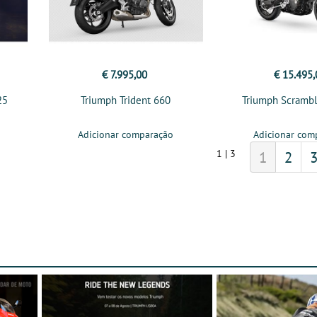
€ 7.995,00
€ 15.495,
25
Triumph Trident 660
Triumph Scrambl
Adicionar comparação
Adicionar com
1 | 3
1
2