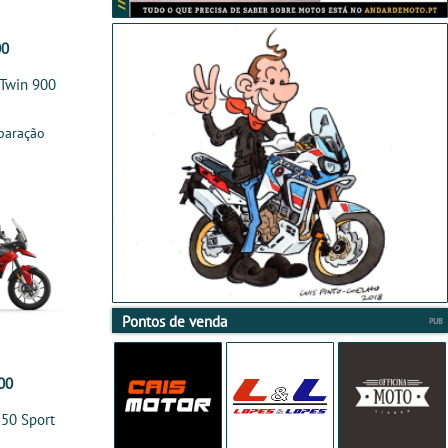
00
Twin 900
paração
Pontos de venda
00
850 Sport