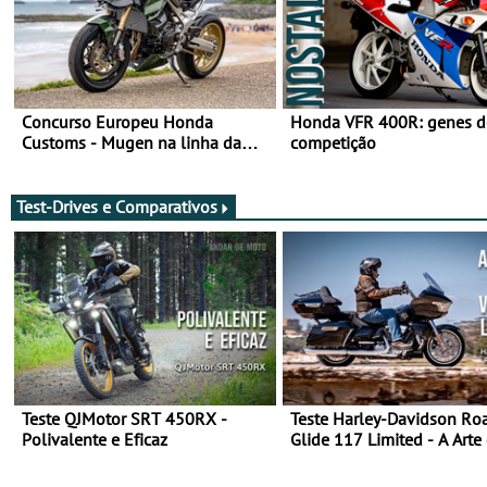
Concurso Europeu Honda
Honda VFR 400R: genes d
Customs - Mugen na linha da
competição
frente, vote nela para ganhar
Test-Drives e Comparativos
Teste QJMotor SRT 450RX -
Teste Harley-Davidson Ro
Polivalente e Eficaz
Glide 117 Limited - A Arte
Viajar Longe