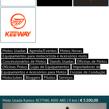
Motos Usadas
Agenda/Eventos
Motos Novas
Equipamentos para motociclista e Acessórios moto
Concessionários de Motos
Stands Usadas
Oficinas de Motos
Oficinas Pneus
Lojas de Equipamentos
Importadores de
Equipamentos e Acessórios para Motos
Escolas de Condução
Motoclubes
Bloggers
Pilotos
Serviços
Moto Usada Kymco XCITING 400I ABS | 0 km |
€ 5.500,00