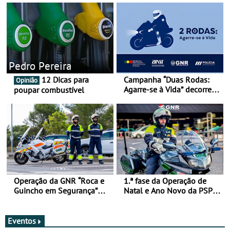
Pedro Pereira
12 Dicas para
Campanha “Duas Rodas:
Opinião
Agarre-se à Vida” decorre
poupar combustível
de 17 a 23 de março
Operação da GNR “Roca e
1.ª fase da Operação de
Guincho em Segurança”
Natal e Ano Novo da PSP e
com resultados que
GNR menos trágica
merecem reflexão
Eventos