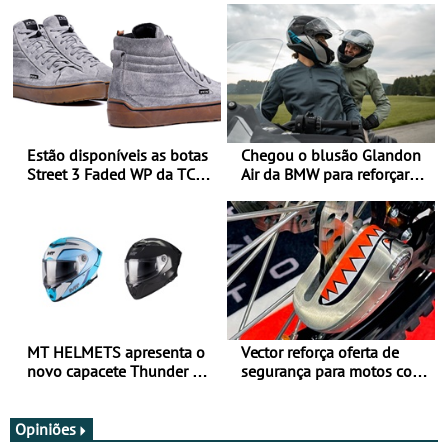
Estão disponíveis as botas
Chegou o blusão Glandon
Street 3 Faded WP da TCX
Air da BMW para reforçar
para utilização durante
oferta de equipamento de
todo o ano
verão
MT HELMETS apresenta o
Vector reforça oferta de
novo capacete Thunder 4 R
segurança para motos com
SV
nova gama de cadeados
JawX
Opiniões