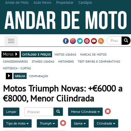
Andar de Moto
Auto News
Propedalar
Cardápio
Toggle
navigation
Motos
catálogo e preços
motos usadas
marcas de motos
concessionários
stands usadas
motonews
test-drives e comparativos
motodica - curtas
grelha
comparação
Motos Triumph Novas: +€6000 a
€8000, Menor Cilindrada
Limpar
Menor Cilindrada
Tipo de moto
Triumph
Gama
Cilindrada