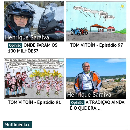
Henrique Saraiva
ONDE PARAM OS
TOM VITOÍN - Episódio 97
Opinião
100 MILHÕES?
Henrique Saraiva
TOM VITOÍN - Episódio 91
A TRADIÇÃO AINDA
Opinião
É O QUE ERA…
Multimédia