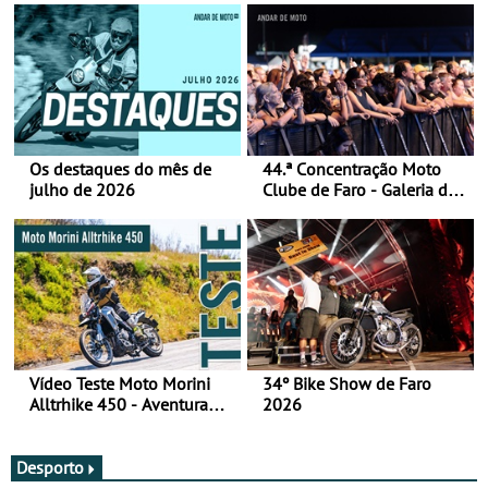
Os destaques do mês de
44.ª Concentração Moto
julho de 2026
Clube de Faro - Galeria de
fotos (sábado)
Vídeo Teste Moto Morini
34º Bike Show de Faro
Alltrhike 450 - Aventura
2026
Acessível
Desporto