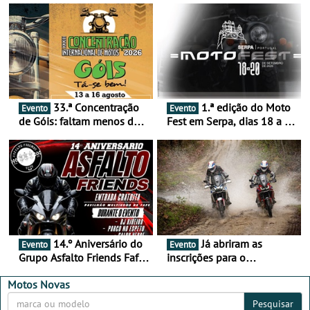
33.ª Concentração
1.ª edição do Moto
Evento
Evento
de Góis: faltam menos de
Fest em Serpa, dias 18 a 20
duas semanas! - De 13 a
de setembro - A cultura das
16 de agosto
duas rodas invade o Baixo
Alentejo
14.º Aniversário do
Já abriram as
Evento
Evento
Grupo Asfalto Friends Fafe,
inscrições para o
dia 26 de setembro de
MotorBeach Rally Raid
2026
2026
Motos Novas
Pesquisar