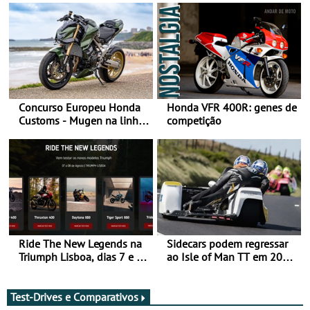
Concurso Europeu Honda
Honda VFR 400R: genes de
Customs - Mugen na linha
competição
da frente, vote nela para
ganhar
Ride The New Legends na
Sidecars podem regressar
Triumph Lisboa, dias 7 e 8
ao Isle of Man TT em 2027
de agosto
após revisão de segurança
Test-Drives e Comparativos