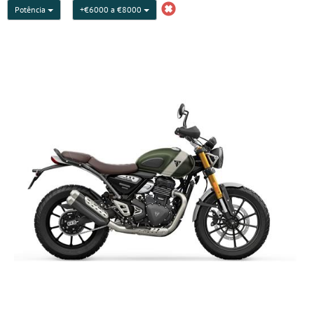
Potência
+€6000 a €8000