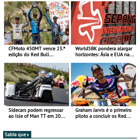
CFMoto 450MT vence 23.ª
WorldSBK pondera alargar
edição do Red Bull
horizontes: Ásia e EUA na
Romaniacs nas 3
mira para 2027
Categorias Adventure -
Vitória na Ultimate, Core e
Lite
Sidecars podem regressar
Graham Jarvis é o primeiro
ao Isle of Man TT em 2027
piloto a concluir os Red
após revisão de segurança
Bull Romaniacs numa
moto elétrica
Sabia que