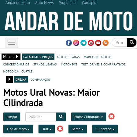
Andar de Moto
Auto News
Propedalar
Cardápio
Toggle
navigation
Motos
catálogo e preços
motos usadas
marcas de motos
concessionários
stands usadas
motonews
test-drives e comparativos
motodica - curtas
grelha
comparação
Motos Ural Novas: Maior
Cilindrada
Limpar
Maior Cilindrada
Tipo de moto
Ural
Gama
Cilindrada