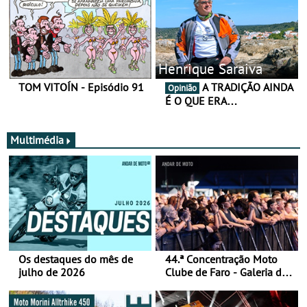
Henrique Saraiva
TOM VITOÍN - Episódio 91
A TRADIÇÃO AINDA
Opinião
É O QUE ERA…
Multimédia
Os destaques do mês de
44.ª Concentração Moto
julho de 2026
Clube de Faro - Galeria de
fotos (sábado)