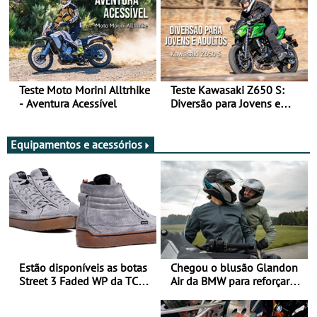
Teste Moto Morini Alltrhike
Teste Kawasaki Z650 S:
- Aventura Acessível
Diversão para Jovens e
Adultos
Equipamentos e acessórios
Estão disponíveis as botas
Chegou o blusão Glandon
Street 3 Faded WP da TCX
Air da BMW para reforçar
para utilização durante
oferta de equipamento de
todo o ano
verão