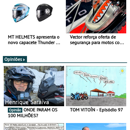
MT HELMETS apresenta o
Vector reforça oferta de
novo capacete Thunder 4 R
segurança para motos com
SV
nova gama de cadeados
JawX
Opiniões
Henrique Saraiva
ONDE PARAM OS
TOM VITOÍN - Episódio 97
Opinião
100 MILHÕES?