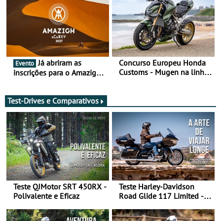
Já abriram as
Concurso Europeu Honda
Evento
Customs - Mugen na linha
inscrições para o Amazigh
da frente, vote nela para
Raid 2027, que decorre em
ganhar
Marrocos, de 23 abril a 1
maio - The ultimate
Test-Drives e Comparativos
experience in Morocco
Teste QJMotor SRT 450RX -
Teste Harley-Davidson
Polivalente e Eficaz
Road Glide 117 Limited - A
Arte de Viajar Longe