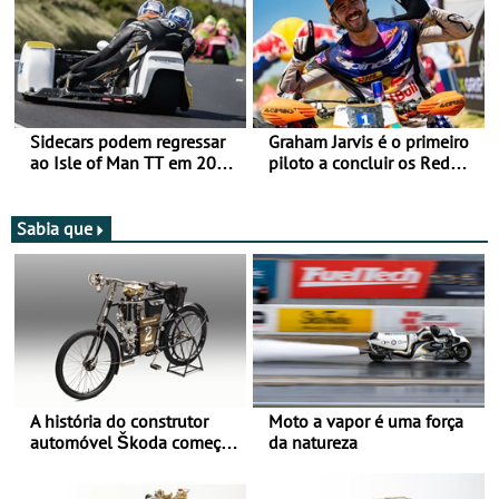
Vitória na Ultimate, Core e
Lite
Sidecars podem regressar
Graham Jarvis é o primeiro
ao Isle of Man TT em 2027
piloto a concluir os Red
após revisão de segurança
Bull Romaniacs numa
moto elétrica
Sabia que
A história do construtor
Moto a vapor é uma força
automóvel Škoda começou
da natureza
há mais de 120 anos nas
duas rodas!