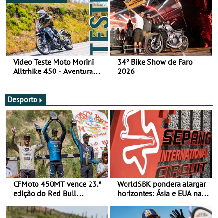
Vídeo Teste Moto Morini
34º Bike Show de Faro
Alltrhike 450 - Aventura
2026
Acessível
Desporto
CFMoto 450MT vence 23.ª
WorldSBK pondera alargar
edição do Red Bull
horizontes: Ásia e EUA na
Romaniacs nas 3
mira para 2027
Categorias Adventure -