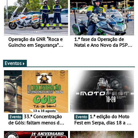
Operação da GNR “Roca e
1.ª fase da Operação de
Guincho em Segurança”
Natal e Ano Novo da PSP e
com resultados que
GNR menos trágica
merecem reflexão
Eventos
33.ª Concentração
1.ª edição do Moto
Evento
Evento
de Góis: faltam menos de
Fest em Serpa, dias 18 a 20
duas semanas! - De 13 a
de setembro - A cultura das
16 de agosto
duas rodas invade o Baixo