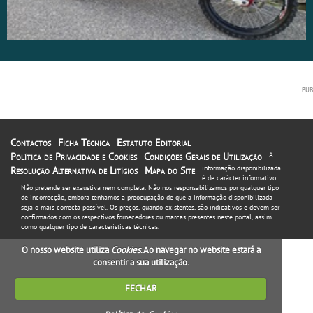
Contactos
Ficha Técnica
Estatuto Editorial
Política de Privacidade e Cookies
Condições Gerais de Utilização
A
informação disponibilizada
Resolução Alternativa de Litígios
Mapa do Site
é de carácter informativo.
Não pretende ser exaustiva nem completa. Não nos responsabilizamos por qualquer tipo
de incorrecção, embora tenhamos a preocupação de que a informação disponibilizada
seja o mais correcta possível. Os preços, quando existentes, são indicativos e devem ser
confirmados com os respectivos fornecedores ou marcas presentes neste portal, assim
como qualquer tipo de características técnicas.
O nosso website utiliza
Cookies
. Ao navegar no website estará a
consentir a sua utilização.
FECHAR