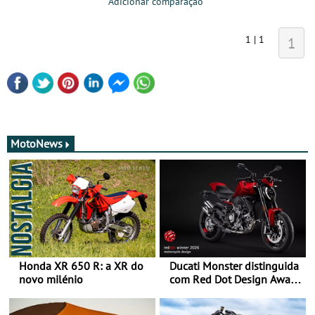
Adicionar comparação
1 | 1
1
MotoNews
Honda XR 650 R: a XR do
Ducati Monster distinguida
novo milénio
com Red Dot Design Award
2026