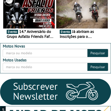
Alentejo
14.º Aniversário do
Já abriram as
Evento
Evento
Grupo Asfalto Friends Fafe,
inscrições para o
dia 26 de setembro de
MotorBeach Rally Raid
2026
2026
Motos Novas
Pesquisar
Motos Usadas
Pesquisar