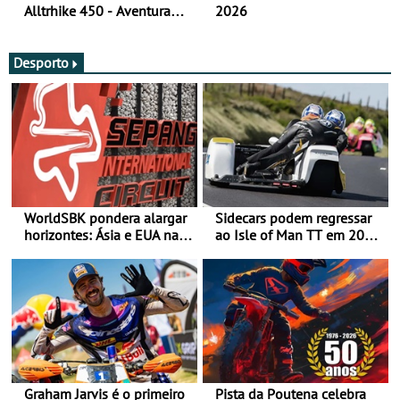
Alltrhike 450 - Aventura
2026
Acessível
Desporto
WorldSBK pondera alargar
Sidecars podem regressar
horizontes: Ásia e EUA na
ao Isle of Man TT em 2027
mira para 2027
após revisão de segurança
Graham Jarvis é o primeiro
Pista da Poutena celebra