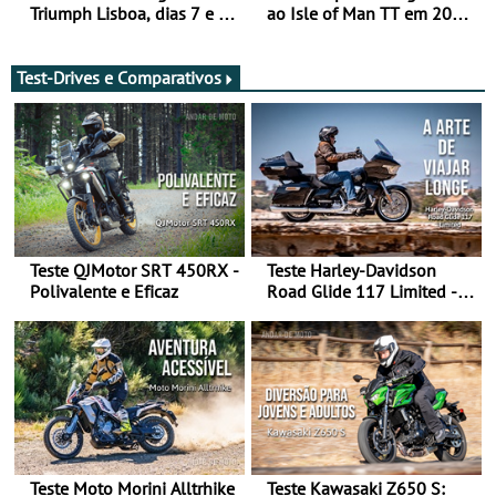
Triumph Lisboa, dias 7 e 8
ao Isle of Man TT em 2027
de agosto
após revisão de segurança
Test-Drives e Comparativos
Teste QJMotor SRT 450RX -
Teste Harley-Davidson
Polivalente e Eficaz
Road Glide 117 Limited - A
Arte de Viajar Longe
Teste Moto Morini Alltrhike
Teste Kawasaki Z650 S: