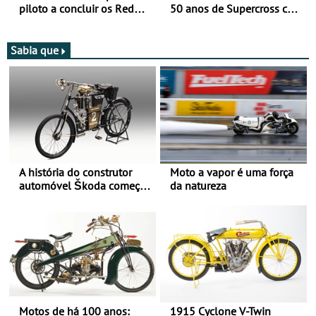
piloto a concluir os Red
50 anos de Supercross com
Bull Romaniacs numa
jornada dupla, dias 1 e 2
moto elétrica
de agosto
Sabia que
A história do construtor
Moto a vapor é uma força
automóvel Škoda começou
da natureza
há mais de 120 anos nas
duas rodas!
Motos de há 100 anos:
1915 Cyclone V-Twin