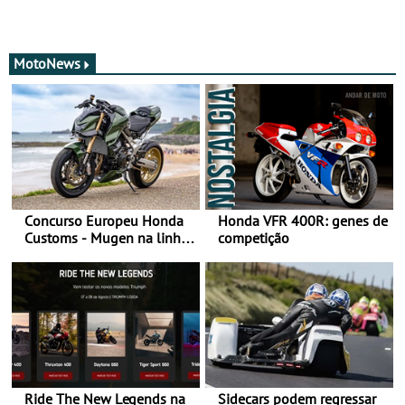
MotoNews
Concurso Europeu Honda
Honda VFR 400R: genes de
Customs - Mugen na linha
competição
da frente, vote nela para
ganhar
Ride The New Legends na
Sidecars podem regressar