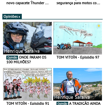
novo capacete Thunder 4 R
segurança para motos com
SV
nova gama de cadeados
JawX
Opiniões
Henrique Saraiva
ONDE PARAM OS
TOM VITOÍN - Episódio 97
Opinião
100 MILHÕES?
Henrique Saraiva
TOM VITOÍN - Episódio 91
A TRADIÇÃO AINDA
Opinião