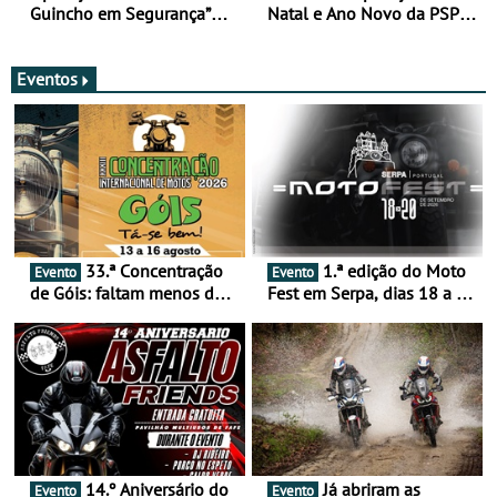
Guincho em Segurança”
Natal e Ano Novo da PSP e
com resultados que
GNR menos trágica
merecem reflexão
Eventos
33.ª Concentração
1.ª edição do Moto
Evento
Evento
de Góis: faltam menos de
Fest em Serpa, dias 18 a 20
duas semanas! - De 13 a
de setembro - A cultura das
16 de agosto
duas rodas invade o Baixo
Alentejo
14.º Aniversário do
Já abriram as
Evento
Evento