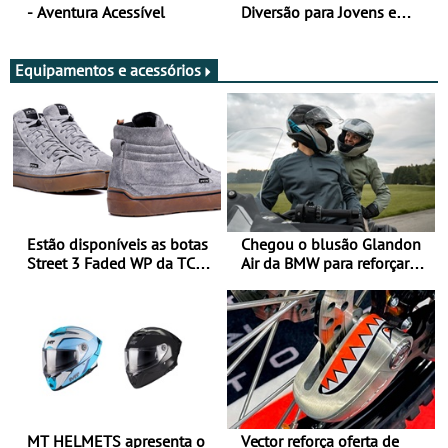
- Aventura Acessível
Diversão para Jovens e
Adultos
Equipamentos e acessórios
Estão disponíveis as botas
Chegou o blusão Glandon
Street 3 Faded WP da TCX
Air da BMW para reforçar
para utilização durante
oferta de equipamento de
todo o ano
verão
MT HELMETS apresenta o
Vector reforça oferta de