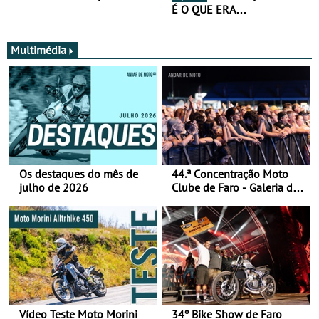
É O QUE ERA…
Multimédia
Os destaques do mês de
44.ª Concentração Moto
julho de 2026
Clube de Faro - Galeria de
fotos (sábado)
Vídeo Teste Moto Morini
34º Bike Show de Faro