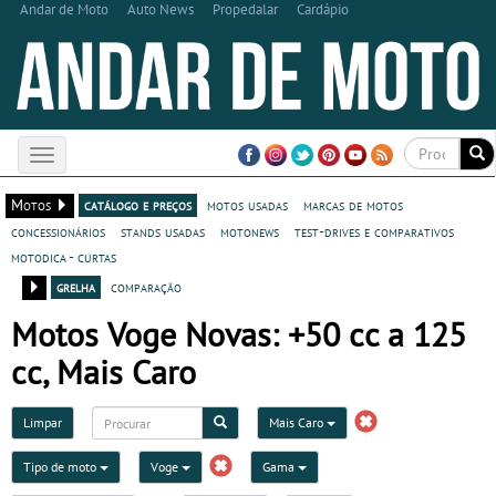
Andar de Moto
Auto News
Propedalar
Cardápio
Toggle
navigation
Motos
catálogo e preços
motos usadas
marcas de motos
concessionários
stands usadas
motonews
test-drives e comparativos
motodica - curtas
grelha
comparação
Motos Voge Novas: +50 cc a 125
cc, Mais Caro
Limpar
Mais Caro
Tipo de moto
Voge
Gama