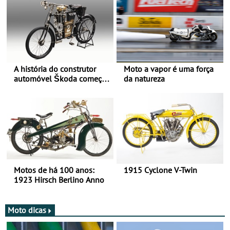
A história do construtor
Moto a vapor é uma força
automóvel Škoda começou
da natureza
há mais de 120 anos nas
duas rodas!
Motos de há 100 anos:
1915 Cyclone V-Twin
1923 Hirsch Berlino Anno
Moto dicas