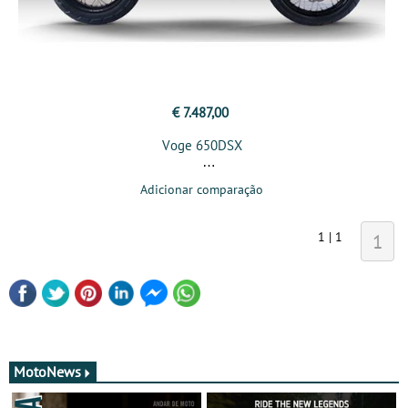
€ 7.487,00
Voge 650DSX
Adicionar comparação
1 | 1
1
MotoNews