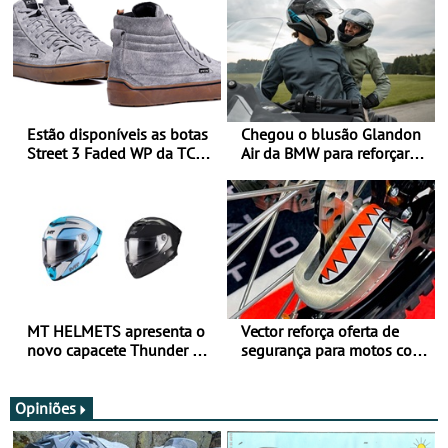
Estão disponíveis as botas
Chegou o blusão Glandon
Street 3 Faded WP da TCX
Air da BMW para reforçar
para utilização durante
oferta de equipamento de
todo o ano
verão
MT HELMETS apresenta o
Vector reforça oferta de
novo capacete Thunder 4 R
segurança para motos com
SV
nova gama de cadeados
JawX
Opiniões