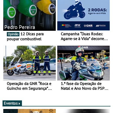
Pedro Pereira
12 Dicas para
Campanha “Duas Rodas:
Opinião
Agarre-se à Vida” decorre
poupar combustível
de 17 a 23 de março
Operação da GNR “Roca e
1.ª fase da Operação de
Guincho em Segurança”
Natal e Ano Novo da PSP e
com resultados que
GNR menos trágica
merecem reflexão
Eventos