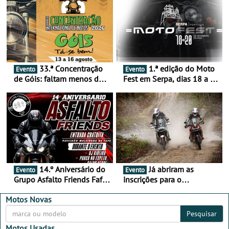
33.ª Concentração
1.ª edição do Moto
Evento
Evento
de Góis: faltam menos de
Fest em Serpa, dias 18 a 20
duas semanas! - De 13 a
de setembro - A cultura das
16 de agosto
duas rodas invade o Baixo
Alentejo
14.º Aniversário do
Já abriram as
Evento
Evento
Grupo Asfalto Friends Fafe,
inscrições para o
dia 26 de setembro de
MotorBeach Rally Raid
2026
2026
Motos Novas
Pesquisar
Motos Usadas