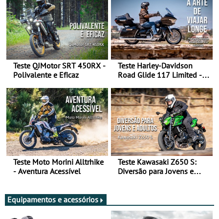
Teste QJMotor SRT 450RX -
Teste Harley-Davidson
Polivalente e Eficaz
Road Glide 117 Limited - A
Arte de Viajar Longe
Teste Moto Morini Alltrhike
Teste Kawasaki Z650 S:
- Aventura Acessível
Diversão para Jovens e
Adultos
Equipamentos e acessórios