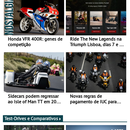
Honda VFR 400R: genes de
Ride The New Legends na
competição
Triumph Lisboa, dias 7 e 8
de agosto
Sidecars podem regressar
Novas regras de
ao Isle of Man TT em 2027
pagamento de IUC para
após revisão de segurança
2028 - Com ano de
transição em 2027
Test-Drives e Comparativos