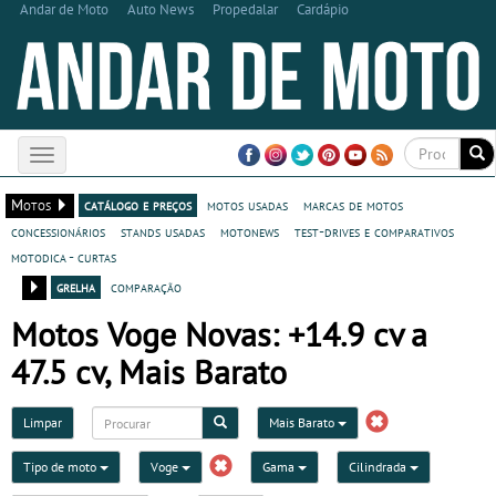
Andar de Moto
Auto News
Propedalar
Cardápio
Toggle
navigation
Motos
catálogo e preços
motos usadas
marcas de motos
concessionários
stands usadas
motonews
test-drives e comparativos
motodica - curtas
grelha
comparação
Motos Voge Novas: +14.9 cv a
47.5 cv, Mais Barato
Limpar
Mais Barato
Tipo de moto
Voge
Gama
Cilindrada