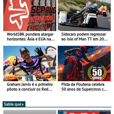
WorldSBK pondera alargar
Sidecars podem regressar
horizontes: Ásia e EUA na
ao Isle of Man TT em 2027
mira para 2027
após revisão de segurança
Graham Jarvis é o primeiro
Pista da Poutena celebra
piloto a concluir os Red
50 anos de Supercross com
Bull Romaniacs numa
jornada dupla, dias 1 e 2
moto elétrica
de agosto
Sabia que