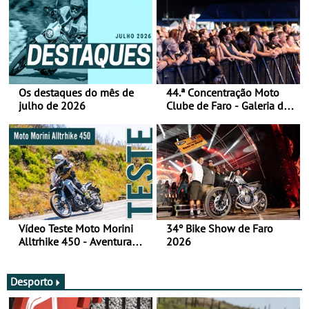
Os destaques do mês de
44.ª Concentração Moto
julho de 2026
Clube de Faro - Galeria de
fotos (sábado)
Vídeo Teste Moto Morini
34º Bike Show de Faro
Alltrhike 450 - Aventura
2026
Acessível
Desporto