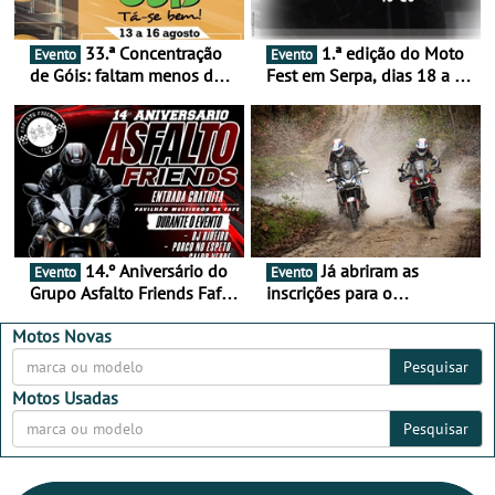
33.ª Concentração
1.ª edição do Moto
Evento
Evento
de Góis: faltam menos de
Fest em Serpa, dias 18 a 20
duas semanas! - De 13 a
de setembro - A cultura das
16 de agosto
duas rodas invade o Baixo
Alentejo
14.º Aniversário do
Já abriram as
Evento
Evento
Grupo Asfalto Friends Fafe,
inscrições para o
dia 26 de setembro de
MotorBeach Rally Raid
2026
2026
Motos Novas
Pesquisar
Motos Usadas
Pesquisar