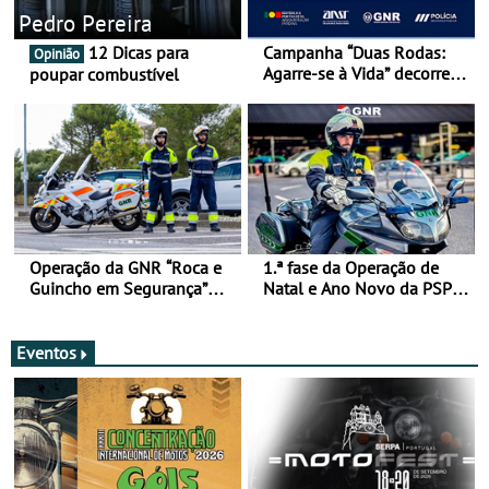
Pedro Pereira
12 Dicas para
Campanha “Duas Rodas:
Opinião
Agarre-se à Vida” decorre
poupar combustível
de 17 a 23 de março
Operação da GNR “Roca e
1.ª fase da Operação de
Guincho em Segurança”
Natal e Ano Novo da PSP e
com resultados que
GNR menos trágica
merecem reflexão
Eventos