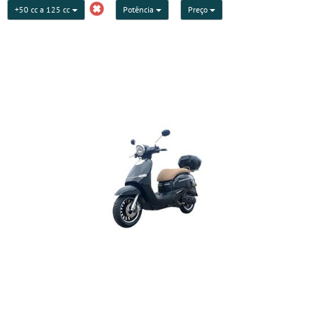
+50 cc a 125 cc
Potência
Preço