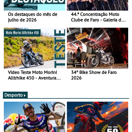
Os destaques do mês de
44.ª Concentração Moto
julho de 2026
Clube de Faro - Galeria de
fotos (sábado)
Vídeo Teste Moto Morini
34º Bike Show de Faro
Alltrhike 450 - Aventura
2026
Acessível
Desporto