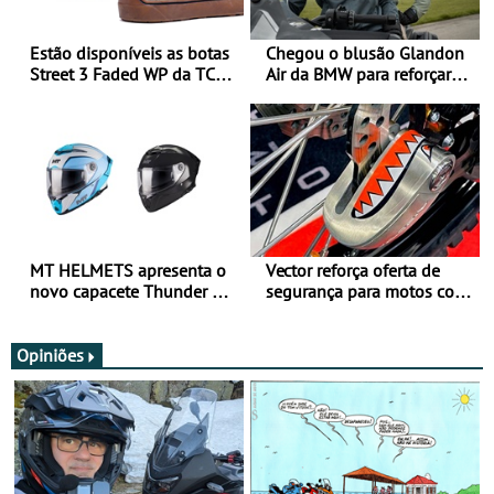
Estão disponíveis as botas
Chegou o blusão Glandon
Street 3 Faded WP da TCX
Air da BMW para reforçar
para utilização durante
oferta de equipamento de
todo o ano
verão
MT HELMETS apresenta o
Vector reforça oferta de
novo capacete Thunder 4 R
segurança para motos com
SV
nova gama de cadeados
JawX
Opiniões