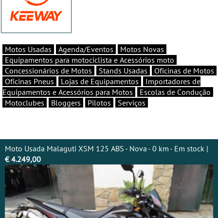
Motos Usadas
Agenda/Eventos
Motos Novas
Equipamentos para motociclista e Acessórios moto
Concessionários de Motos
Stands Usadas
Oficinas de Motos
Oficinas Pneus
Lojas de Equipamentos
Importadores de
Equipamentos e Acessórios para Motos
Escolas de Condução
Motoclubes
Bloggers
Pilotos
Serviços
Moto Usada Malaguti XSM 125 ABS - Nova - 0 km - Em stock |
€ 4.249,00