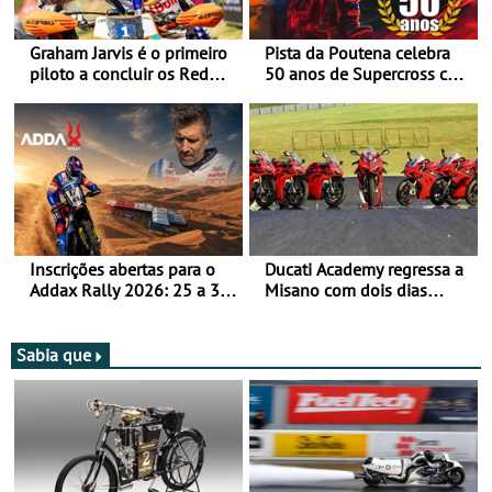
Graham Jarvis é o primeiro
Pista da Poutena celebra
piloto a concluir os Red
50 anos de Supercross com
Bull Romaniacs numa
jornada dupla, dias 1 e 2
moto elétrica
de agosto
Inscrições abertas para o
Ducati Academy regressa a
Addax Rally 2026: 25 a 30
Misano com dois dias
de outubro - Proposta de
dedicados à condução em
participação com o Team
circuito - Dias 22 e 23 de
Bianchi Prata
setembro, no Misano World
Sabia que
Circuit