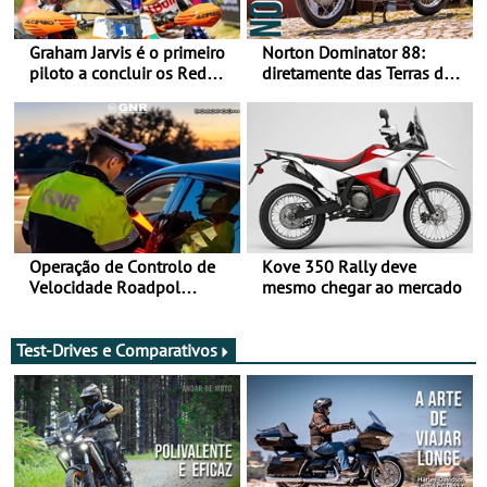
Graham Jarvis é o primeiro
Norton Dominator 88:
piloto a concluir os Red
diretamente das Terras de
Bull Romaniacs numa
Sua Majestade
moto elétrica
Operação de Controlo de
Kove 350 Rally deve
Velocidade Roadpol
mesmo chegar ao mercado
decorre até 9 de agosto
Test-Drives e Comparativos