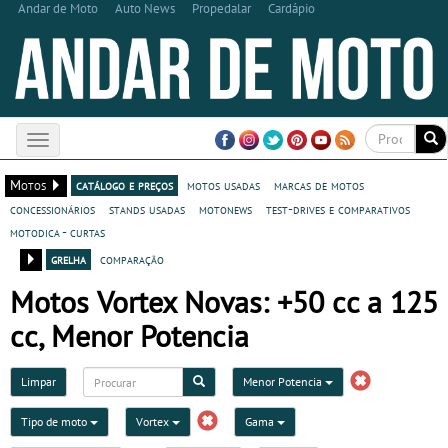
Andar de Moto
Auto News
Propedalar
Cardápio
Toggle
navigation
Motos
catálogo e preços
motos usadas
marcas de motos
concessionários
stands usadas
motonews
test-drives e comparativos
motodica - curtas
grelha
comparação
Motos Vortex Novas: +50 cc a 125
cc, Menor Potencia
Limpar
Menor Potencia
Tipo de moto
Vortex
Gama