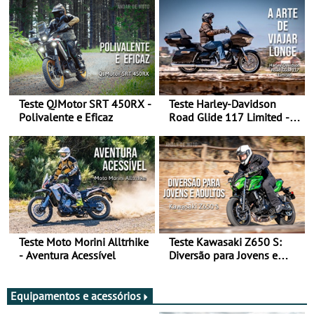
Teste QJMotor SRT 450RX -
Teste Harley-Davidson
Polivalente e Eficaz
Road Glide 117 Limited - A
Arte de Viajar Longe
Teste Moto Morini Alltrhike
Teste Kawasaki Z650 S:
- Aventura Acessível
Diversão para Jovens e
Adultos
Equipamentos e acessórios