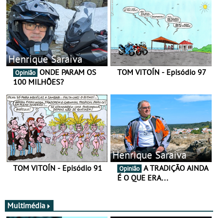
Henrique Saraiva
ONDE PARAM OS
TOM VITOÍN - Episódio 97
Opinião
100 MILHÕES?
Henrique Saraiva
TOM VITOÍN - Episódio 91
A TRADIÇÃO AINDA
Opinião
É O QUE ERA…
Multimédia