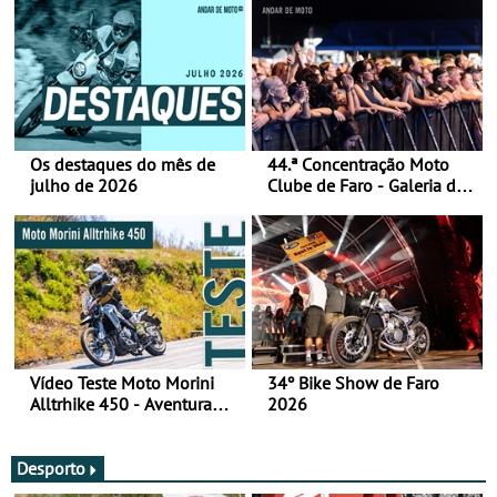
Os destaques do mês de
44.ª Concentração Moto
julho de 2026
Clube de Faro - Galeria de
fotos (sábado)
Vídeo Teste Moto Morini
34º Bike Show de Faro
Alltrhike 450 - Aventura
2026
Acessível
Desporto