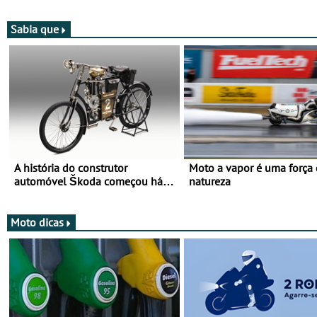
para 2027
de segurança
Sabia que
A história do construtor
Moto a vapor é uma força
automóvel Škoda começou há
natureza
mais de 120 anos nas duas
rodas!
Moto dicas