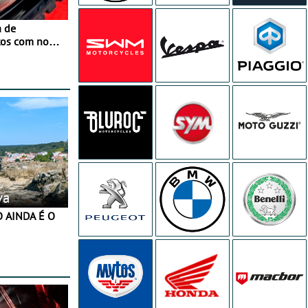
a de
tos com nova
 JawX
va