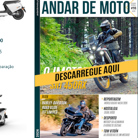
00
5
paração