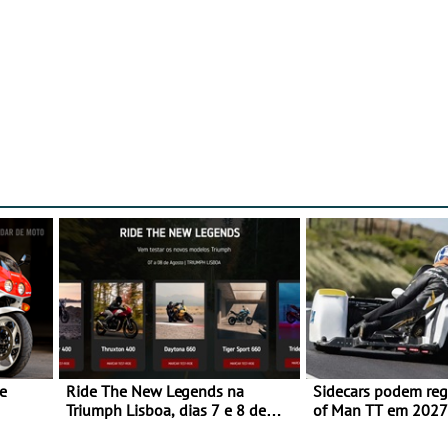
e
Ride The New Legends na
Sidecars podem regr
Triumph Lisboa, dias 7 e 8 de
of Man TT em 2027 
agosto
de segurança