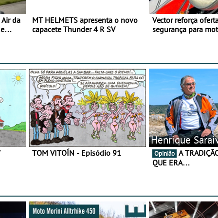
Air da
MT HELMETS apresenta o novo
Vector reforça ofert
de
capacete Thunder 4 R SV
segurança para mo
gama de cadeados
Henrique Sarai
7
TOM VITOÍN - Episódio 91
A TRADIÇÃO AINDA É O
Opinião
QUE ERA…