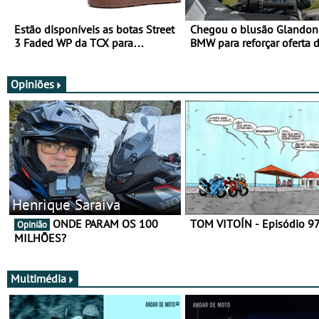
Estão disponíveis as botas Street
Chegou o blusão Glandon 
3 Faded WP da TCX para
BMW para reforçar oferta 
utilização durante todo o ano
equipamento de verão
Opiniões
Henrique Saraiva
ONDE PARAM OS 100
TOM VITOÍN - Episódio 9
Opinião
MILHÕES?
Multimédia