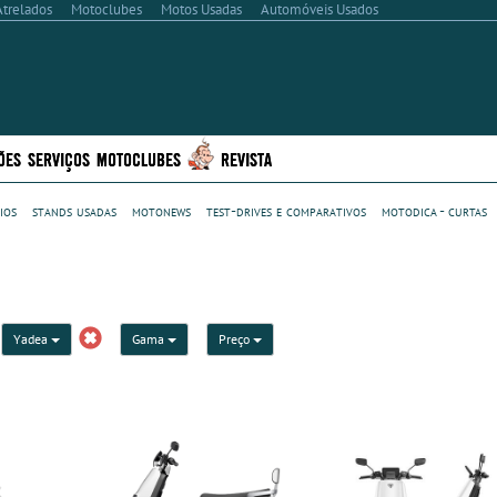
Atrelados
Motoclubes
Motos Usadas
Automóveis Usados
ÕES
SERVIÇOS
MOTOCLUBES
REVISTA
ios
stands usadas
motonews
test-drives e comparativos
motodica - curtas
Yadea
Gama
Preço