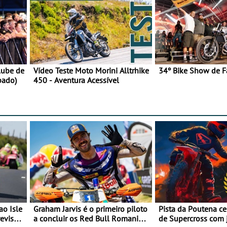
lube de
Vídeo Teste Moto Morini Alltrhike
34º Bike Show de F
bado)
450 - Aventura Acessível
ao Isle
Graham Jarvis é o primeiro piloto
Pista da Poutena c
evisão
a concluir os Red Bull Romaniacs
de Supercross com 