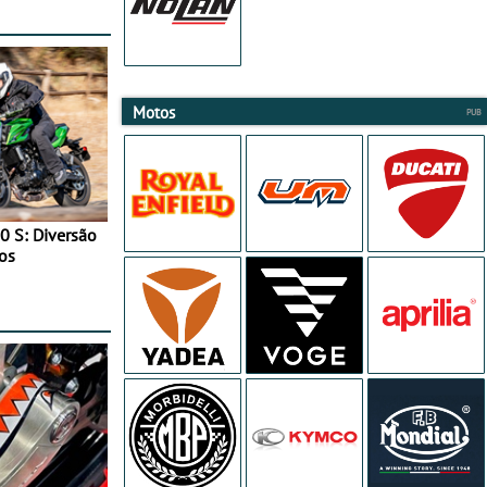
Motos
0 S: Diversão
os