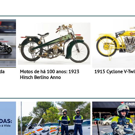
numa moto elétrica
dupla, dias 1 e 2 d
 da
Motos de há 100 anos: 1923
1915 Cyclone V-Tw
Hirsch Berlino Anno