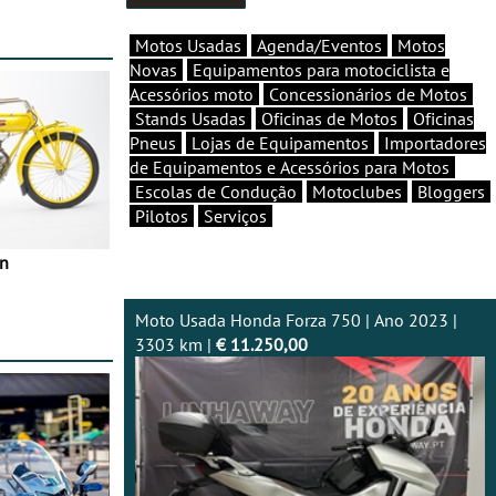
e agosto
Motos Usadas
Agenda/Eventos
Motos
Novas
Equipamentos para motociclista e
Acessórios moto
Concessionários de Motos
Stands Usadas
Oficinas de Motos
Oficinas
Pneus
Lojas de Equipamentos
Importadores
de Equipamentos e Acessórios para Motos
Escolas de Condução
Motoclubes
Bloggers
Pilotos
Serviços
in
Moto Usada Honda Forza 750 | Ano 2023 |
3303 km |
€ 11.250,00