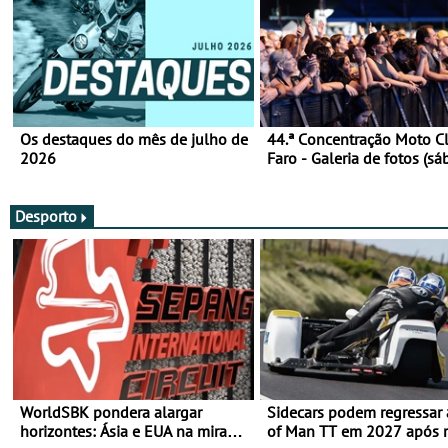
Os destaques do mês de julho de
44.ª Concentração Moto C
2026
Faro - Galeria de fotos (sá
Desporto
WorldSBK pondera alargar
Sidecars podem regressar 
horizontes: Ásia e EUA na mira
of Man TT em 2027 após r