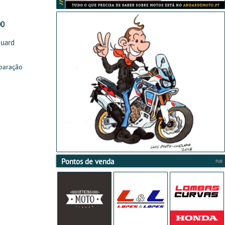
00
guard
paração
Pontos de venda