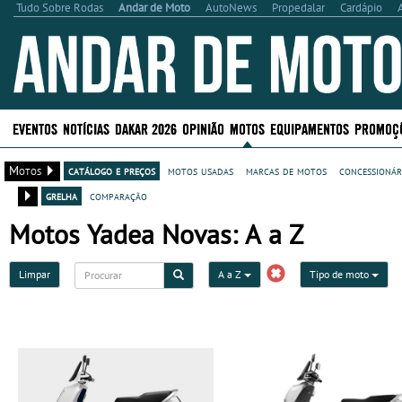
Tudo Sobre Rodas
Andar de Moto
AutoNews
Propedalar
Cardápio
EVENTOS
NOTÍCIAS
DAKAR 2026
OPINIÃO
MOTOS
EQUIPAMENTOS
PROMOÇ
Motos
catálogo e preços
motos usadas
marcas de motos
concessionár
grelha
comparação
Motos Yadea Novas: A a Z
Limpar
A a Z
Tipo de moto