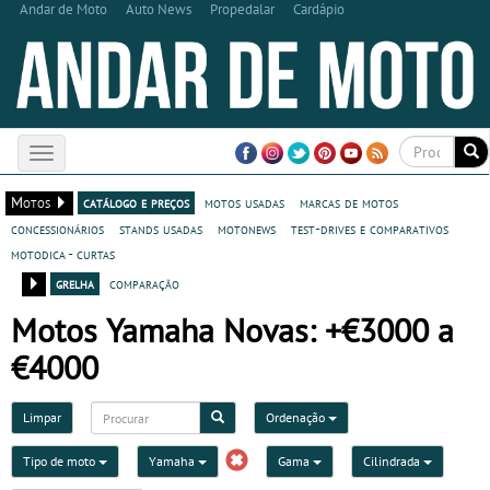
Andar de Moto
Auto News
Propedalar
Cardápio
Toggle
navigation
Motos
catálogo e preços
motos usadas
marcas de motos
concessionários
stands usadas
motonews
test-drives e comparativos
motodica - curtas
grelha
comparação
Motos Yamaha Novas: +€3000 a
€4000
Limpar
Ordenação
Tipo de moto
Yamaha
Gama
Cilindrada