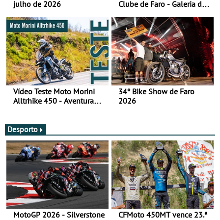
julho de 2026
Clube de Faro - Galeria de
fotos (sábado)
Vídeo Teste Moto Morini
34º Bike Show de Faro
Alltrhike 450 - Aventura
2026
Acessível
Desporto
MotoGP 2026 - Silverstone
CFMoto 450MT vence 23.ª