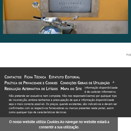
Contactos
Ficha Técnica
Estatuto Editorial
Política de Privacidade e Cookies
Condições Gerais de Utilização
A
informação disponibilizada
Resolução Alternativa de Litígios
Mapa do Site
é de carácter informativo.
Não pretende ser exaustiva nem completa. Não nos responsabilizamos por qualquer tipo
de incorrecção, embora tenhamos a preocupação de que a informação disponibilizada
seja o mais correcta possível. Os preços, quando existentes, são indicativos e devem ser
confirmados com os respectivos fornecedores ou marcas presentes neste portal, assim
como qualquer tipo de características técnicas.
O nosso website utiliza
Cookies
. Ao navegar no website estará a
consentir a sua utilização.