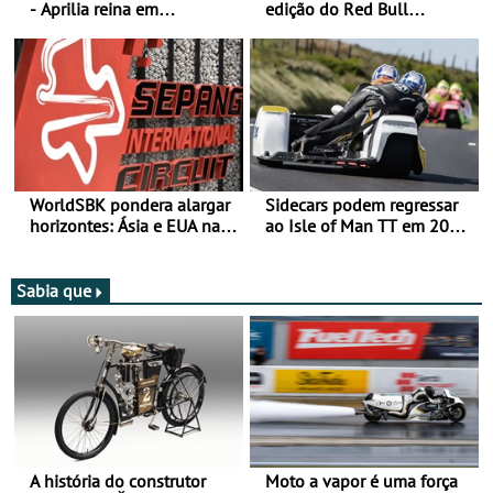
- Aprilia reina em
edição do Red Bull
Silverstone e Martin reforça
Romaniacs nas 3
liderança
Categorias Adventure -
Vitória na Ultimate, Core e
Lite
WorldSBK pondera alargar
Sidecars podem regressar
horizontes: Ásia e EUA na
ao Isle of Man TT em 2027
mira para 2027
após revisão de segurança
Sabia que
A história do construtor
Moto a vapor é uma força