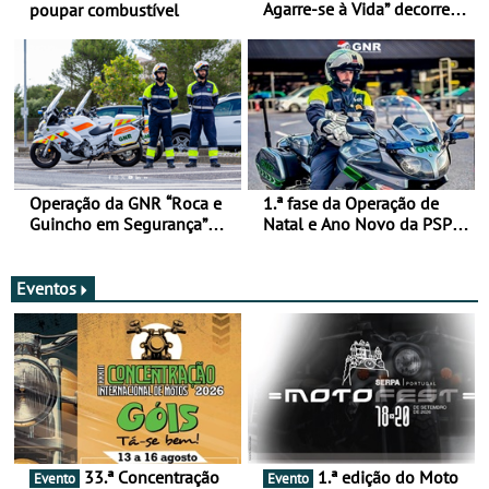
Agarre-se à Vida” decorre
poupar combustível
de 17 a 23 de março
Operação da GNR “Roca e
1.ª fase da Operação de
Guincho em Segurança”
Natal e Ano Novo da PSP e
com resultados que
GNR menos trágica
merecem reflexão
Eventos
33.ª Concentração
1.ª edição do Moto
Evento
Evento