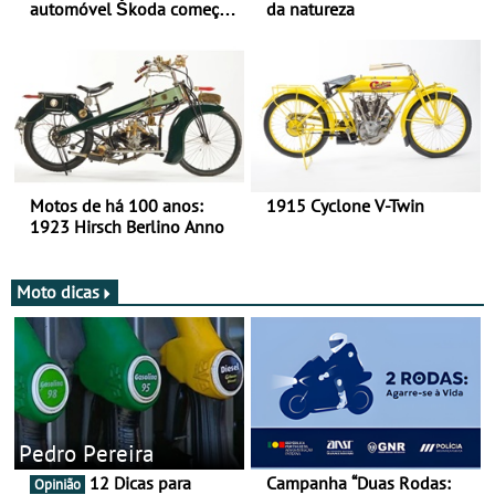
automóvel Škoda começou
da natureza
há mais de 120 anos nas
duas rodas!
Motos de há 100 anos:
1915 Cyclone V-Twin
1923 Hirsch Berlino Anno
Moto dicas
Pedro Pereira
12 Dicas para
Campanha “Duas Rodas:
Opinião