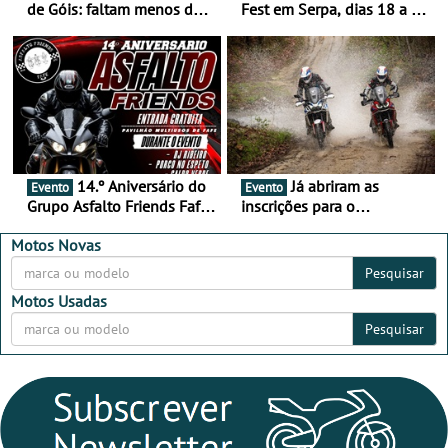
de Góis: faltam menos de
Fest em Serpa, dias 18 a 20
duas semanas! - De 13 a
de setembro - A cultura das
16 de agosto
duas rodas invade o Baixo
Alentejo
14.º Aniversário do
Já abriram as
Evento
Evento
Grupo Asfalto Friends Fafe,
inscrições para o
dia 26 de setembro de
MotorBeach Rally Raid
2026
2026
Motos Novas
Pesquisar
Motos Usadas
Pesquisar