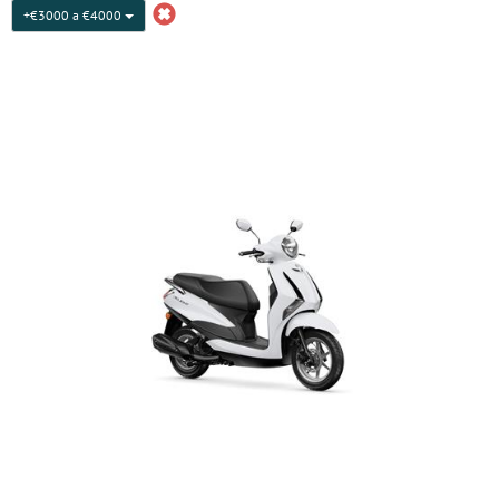
+€3000 a €4000