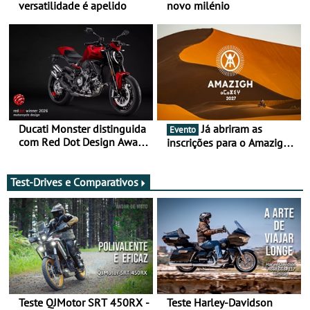
versatilidade é apelido
novo milénio
Ducati Monster distinguida
Já abriram as
Evento
com Red Dot Design Award
inscrições para o Amazigh
2026
Raid 2027, que decorre em
Marrocos, de 23 abril a 1
maio - The ultimate
Test-Drives e Comparativos
experience in Morocco
Teste QJMotor SRT 450RX -
Teste Harley-Davidson