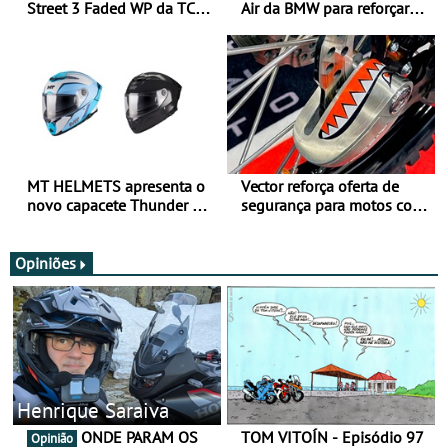
Street 3 Faded WP da TCX
Air da BMW para reforçar
para utilização durante
oferta de equipamento de
todo o ano
verão
MT HELMETS apresenta o
Vector reforça oferta de
novo capacete Thunder 4 R
segurança para motos com
SV
nova gama de cadeados
JawX
Opiniões
Henrique Saraiva
ONDE PARAM OS
TOM VITOÍN - Episódio 97
Opinião