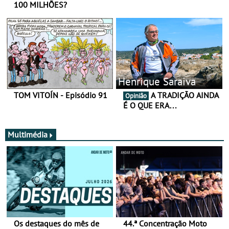
100 MILHÕES?
Henrique Saraiva
TOM VITOÍN - Episódio 91
A TRADIÇÃO AINDA
Opinião
É O QUE ERA…
Multimédia
Os destaques do mês de
44.ª Concentração Moto