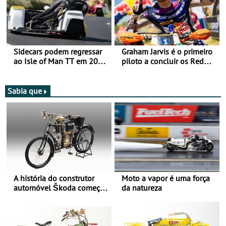
Lite
Sidecars podem regressar
Graham Jarvis é o primeiro
ao Isle of Man TT em 2027
piloto a concluir os Red
após revisão de segurança
Bull Romaniacs numa
moto elétrica
Sabia que
A história do construtor
Moto a vapor é uma força
automóvel Škoda começou
da natureza
há mais de 120 anos nas
duas rodas!