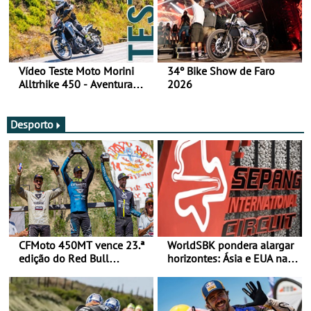
Vídeo Teste Moto Morini
34º Bike Show de Faro
Alltrhike 450 - Aventura
2026
Acessível
Desporto
CFMoto 450MT vence 23.ª
WorldSBK pondera alargar
edição do Red Bull
horizontes: Ásia e EUA na
Romaniacs nas 3
mira para 2027
Categorias Adventure -
Vitória na Ultimate, Core e