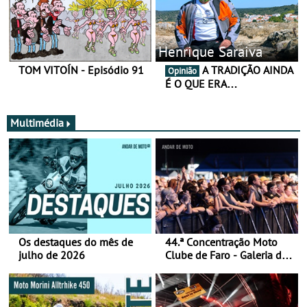
Henrique Saraiva
TOM VITOÍN - Episódio 91
A TRADIÇÃO AINDA
Opinião
É O QUE ERA…
Multimédia
Os destaques do mês de
44.ª Concentração Moto
julho de 2026
Clube de Faro - Galeria de
fotos (sábado)