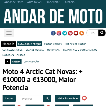
Andar de Moto
Auto News
Propedalar
Cardápio
Toggle
navigation
Motos
catálogo e preços
motos usadas
marcas de motos
concessionários
stands usadas
motonews
test-drives e comparativos
motodica - curtas
grelha
comparação
Moto 4 Arctic Cat Novas: +
€10000 a €13000, Maior
Potencia
Limpar
Maior Potencia