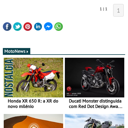
1 | 1
1
MotoNews
Honda XR 650 R: a XR do
Ducati Monster distinguida
novo milénio
com Red Dot Design Award
2026