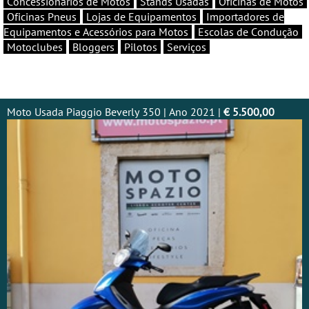
Concessionários de Motos
Stands Usadas
Oficinas de Motos
Oficinas Pneus
Lojas de Equipamentos
Importadores de
Equipamentos e Acessórios para Motos
Escolas de Condução
Motoclubes
Bloggers
Pilotos
Serviços
Moto Usada Piaggio Beverly 350 | Ano 2021 |
€ 5.500,00