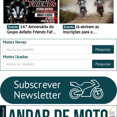
14.º Aniversário do
Já abriram as
Evento
Evento
Grupo Asfalto Friends Fafe,
inscrições para o
dia 26 de setembro de
MotorBeach Rally Raid
2026
2026
Motos Novas
Pesquisar
Motos Usadas
Pesquisar