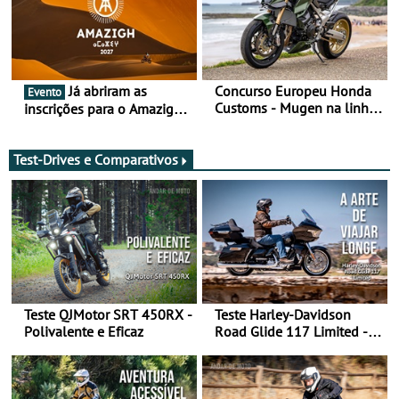
Já abriram as
Concurso Europeu Honda
Evento
Customs - Mugen na linha
inscrições para o Amazigh
da frente, vote nela para
Raid 2027, que decorre em
ganhar
Marrocos, de 23 abril a 1
maio - The ultimate
Test-Drives e Comparativos
experience in Morocco
Teste QJMotor SRT 450RX -
Teste Harley-Davidson
Polivalente e Eficaz
Road Glide 117 Limited - A
Arte de Viajar Longe