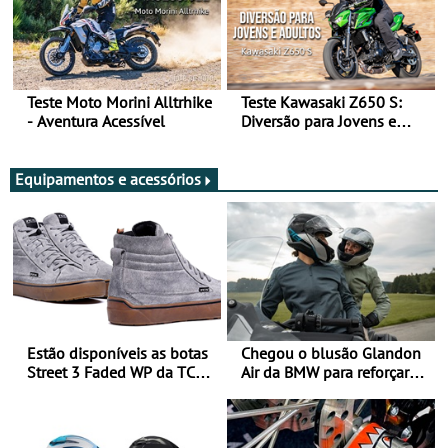
Teste Moto Morini Alltrhike
Teste Kawasaki Z650 S:
- Aventura Acessível
Diversão para Jovens e
Adultos
Equipamentos e acessórios
Estão disponíveis as botas
Chegou o blusão Glandon
Street 3 Faded WP da TCX
Air da BMW para reforçar
para utilização durante
oferta de equipamento de
todo o ano
verão