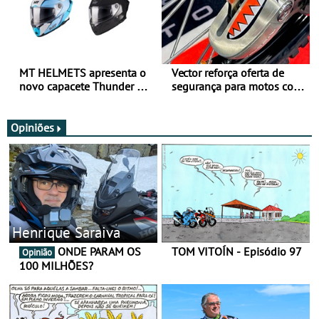
MT HELMETS apresenta o
Vector reforça oferta de
novo capacete Thunder 4 R
segurança para motos com
SV
nova gama de cadeados
JawX
Opiniões
Henrique Saraiva
ONDE PARAM OS
TOM VITOÍN - Episódio 97
Opinião
100 MILHÕES?