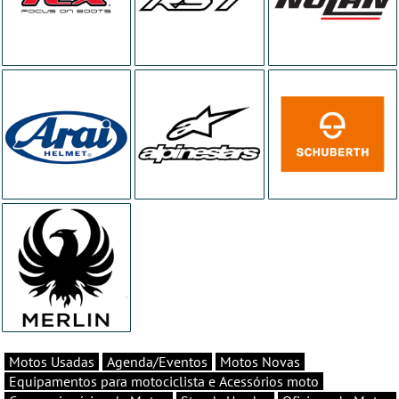
Motos Usadas
Agenda/Eventos
Motos Novas
Equipamentos para motociclista e Acessórios moto