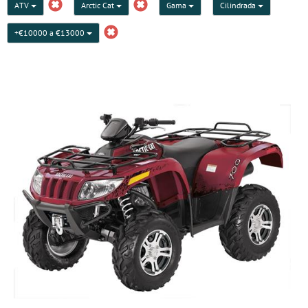
ATV
Arctic Cat
Gama
Cilindrada
+€10000 a €13000