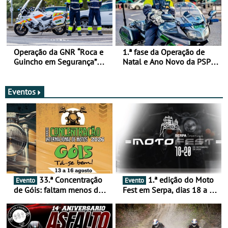
Operação da GNR “Roca e
1.ª fase da Operação de
Guincho em Segurança”
Natal e Ano Novo da PSP e
com resultados que
GNR menos trágica
merecem reflexão
Eventos
33.ª Concentração
1.ª edição do Moto
Evento
Evento
de Góis: faltam menos de
Fest em Serpa, dias 18 a 20
duas semanas! - De 13 a
de setembro - A cultura das
16 de agosto
duas rodas invade o Baixo
Alentejo