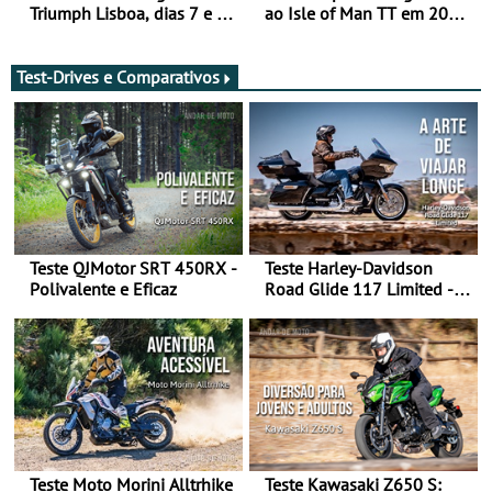
Triumph Lisboa, dias 7 e 8
ao Isle of Man TT em 2027
de agosto
após revisão de segurança
Test-Drives e Comparativos
Teste QJMotor SRT 450RX -
Teste Harley-Davidson
Polivalente e Eficaz
Road Glide 117 Limited - A
Arte de Viajar Longe
Teste Moto Morini Alltrhike
Teste Kawasaki Z650 S: