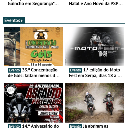
Guincho em Segurança”
Natal e Ano Novo da PSP e
com resultados que
GNR menos trágica
merecem reflexão
Eventos
33.ª Concentração
1.ª edição do Moto
Evento
Evento
de Góis: faltam menos de
Fest em Serpa, dias 18 a 20
duas semanas! - De 13 a
de setembro - A cultura das
16 de agosto
duas rodas invade o Baixo
Alentejo
14.º Aniversário do
Já abriram as
Evento
Evento