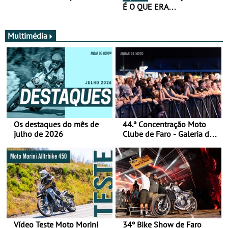
É O QUE ERA…
Multimédia
Os destaques do mês de
44.ª Concentração Moto
julho de 2026
Clube de Faro - Galeria de
fotos (sábado)
Vídeo Teste Moto Morini
34º Bike Show de Faro