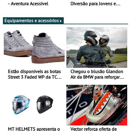
- Aventura Acessível
Diversão para Jovens e
Adultos
Equipamentos e acessórios
Estão disponíveis as botas
Chegou o blusão Glandon
Street 3 Faded WP da TCX
Air da BMW para reforçar
para utilização durante
oferta de equipamento de
todo o ano
verão
MT HELMETS apresenta o
Vector reforça oferta de