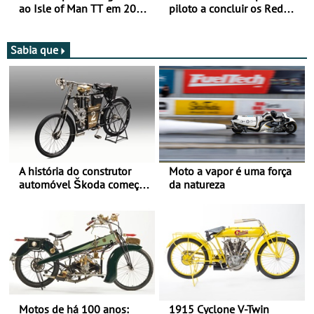
ao Isle of Man TT em 2027
piloto a concluir os Red
após revisão de segurança
Bull Romaniacs numa
moto elétrica
Sabia que
A história do construtor
Moto a vapor é uma força
automóvel Škoda começou
da natureza
há mais de 120 anos nas
duas rodas!
Motos de há 100 anos:
1915 Cyclone V-Twin