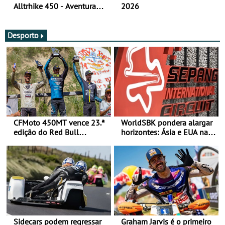
Alltrhike 450 - Aventura
2026
Acessível
Desporto
CFMoto 450MT vence 23.ª
WorldSBK pondera alargar
edição do Red Bull
horizontes: Ásia e EUA na
Romaniacs nas 3
mira para 2027
Categorias Adventure -
Vitória na Ultimate, Core e
Lite
Sidecars podem regressar
Graham Jarvis é o primeiro