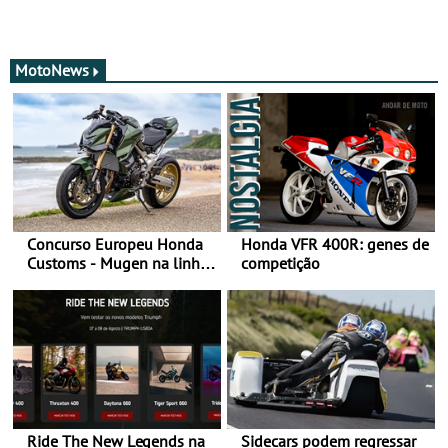
MotoNews
Concurso Europeu Honda
Honda VFR 400R: genes de
Customs - Mugen na linha
competição
da frente, vote nela para
ganhar
Ride The New Legends na
Sidecars podem regressar