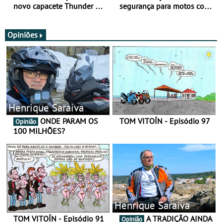
novo capacete Thunder 4 R
segurança para motos com
SV
nova gama de cadeados
JawX
Opiniões
Henrique Saraiva
ONDE PARAM OS
TOM VITOÍN - Episódio 97
Opinião
100 MILHÕES?
Henrique Saraiva
TOM VITOÍN - Episódio 91
A TRADIÇÃO AINDA
Opinião