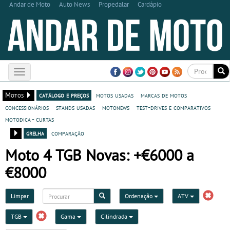
Andar de Moto
Auto News
Propedalar
Cardápio
Toggle
navigation
Motos
catálogo e preços
motos usadas
marcas de motos
concessionários
stands usadas
motonews
test-drives e comparativos
motodica - curtas
grelha
comparação
Moto 4 TGB Novas: +€6000 a
€8000
Limpar
Ordenação
ATV
TGB
Gama
Cilindrada