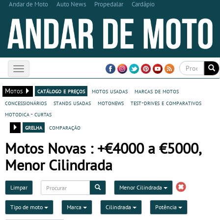
Andar de Moto
Auto News
Propedalar
Cardápio
Toggle
navigation
Motos
catálogo e preços
motos usadas
marcas de motos
concessionários
stands usadas
motonews
test-drives e comparativos
motodica - curtas
grelha
comparação
Motos Novas : +€4000 a €5000,
Menor Cilindrada
Limpar
Menor Cilindrada
Tipo de moto
Marca
Cilindrada
Potência