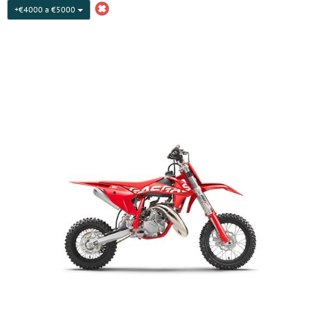
+€4000 a €5000