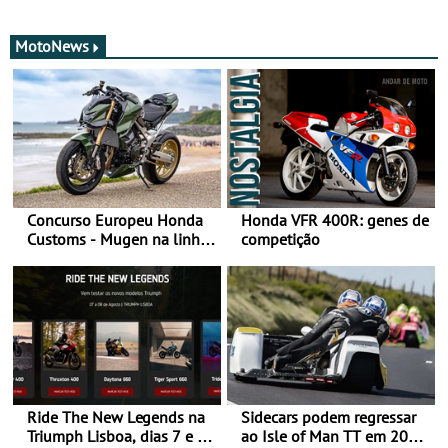
MotoNews
Concurso Europeu Honda
Honda VFR 400R: genes de
Customs - Mugen na linha
competição
da frente, vote nela para
ganhar
Ride The New Legends na
Sidecars podem regressar
Triumph Lisboa, dias 7 e 8
ao Isle of Man TT em 2027