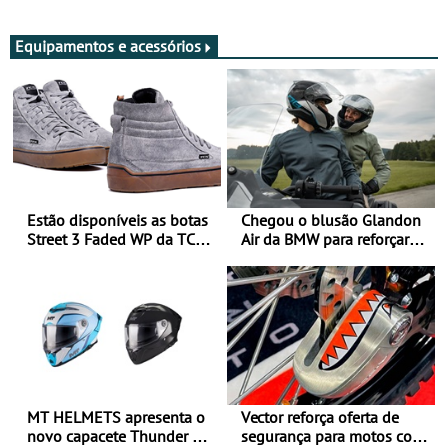
Adultos
Equipamentos e acessórios
Estão disponíveis as botas
Chegou o blusão Glandon
Street 3 Faded WP da TCX
Air da BMW para reforçar
para utilização durante
oferta de equipamento de
todo o ano
verão
MT HELMETS apresenta o
Vector reforça oferta de
novo capacete Thunder 4 R
segurança para motos com