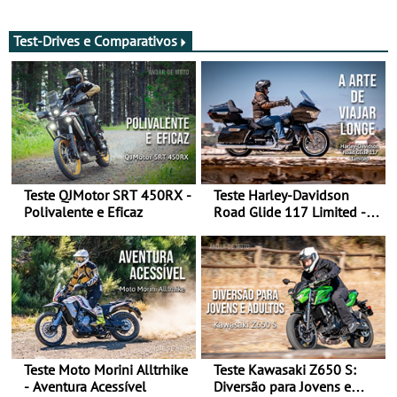
de agosto
após revisão de segurança
Test-Drives e Comparativos
Teste QJMotor SRT 450RX -
Teste Harley-Davidson
Polivalente e Eficaz
Road Glide 117 Limited - A
Arte de Viajar Longe
Teste Moto Morini Alltrhike
Teste Kawasaki Z650 S:
- Aventura Acessível
Diversão para Jovens e