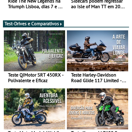
Ride The New Legends na
Sidecars podem regressar
Triumph Lisboa, dias 7 e 8
ao Isle of Man TT em 2027
de agosto
após revisão de segurança
Test-Drives e Comparativos
Teste QJMotor SRT 450RX -
Teste Harley-Davidson
Polivalente e Eficaz
Road Glide 117 Limited - A
Arte de Viajar Longe