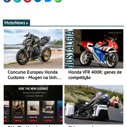
MotoNews
Concurso Europeu Honda
Honda VFR 400R: genes de
Customs - Mugen na linha
competição
da frente, vote nela para
ganhar