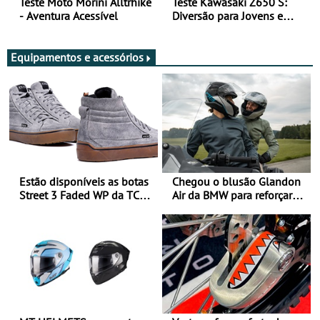
Teste Moto Morini Alltrhike
Teste Kawasaki Z650 S:
- Aventura Acessível
Diversão para Jovens e
Adultos
Equipamentos e acessórios
Estão disponíveis as botas
Chegou o blusão Glandon
Street 3 Faded WP da TCX
Air da BMW para reforçar
para utilização durante
oferta de equipamento de
todo o ano
verão