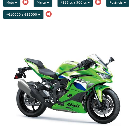
Moto
Marca
+125 cc a 500 cc
Potência
+€10000 a €13000