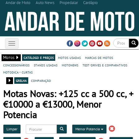
Andar de Moto
Auto News
Propedalar
Cardápio
Toggle
navigation
Motos
catálogo e preços
motos usadas
marcas de motos
concessionários
stands usadas
motonews
test-drives e comparativos
motodica - curtas
grelha
comparação
Motas Novas: +125 cc a 500 cc, +
€10000 a €13000, Menor
Potencia
Limpar
Menor Potencia