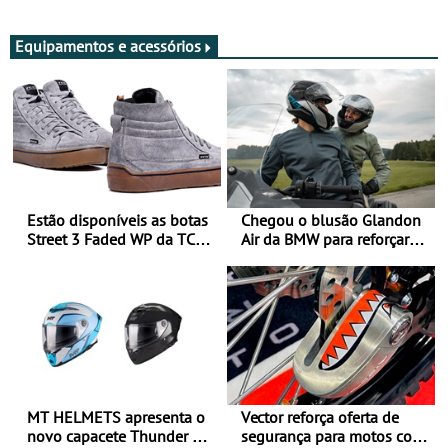
Adultos
Equipamentos e acessórios
Estão disponíveis as botas
Chegou o blusão Glandon
Street 3 Faded WP da TCX
Air da BMW para reforçar
para utilização durante
oferta de equipamento de
todo o ano
verão
MT HELMETS apresenta o
Vector reforça oferta de
novo capacete Thunder 4 R
segurança para motos com