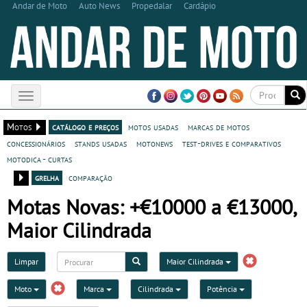
Andar de Moto
Auto News
Propedalar
Cardápio
Toggle
navigation
Motos
catálogo e preços
motos usadas
marcas de motos
concessionários
stands usadas
motonews
test-drives e comparativos
motodica - curtas
grelha
comparação
Motas Novas: +€10000 a €13000,
Maior Cilindrada
Limpar
Maior Cilindrada
Moto
Marca
Cilindrada
Potência