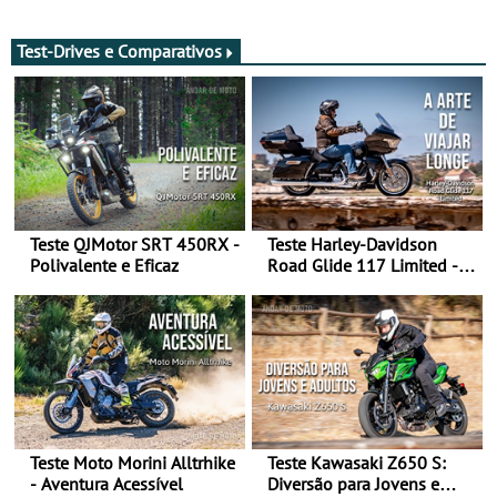
após revisão de segurança
2028 - Com ano de
transição em 2027
Test-Drives e Comparativos
Teste QJMotor SRT 450RX -
Teste Harley-Davidson
Polivalente e Eficaz
Road Glide 117 Limited - A
Arte de Viajar Longe
Teste Moto Morini Alltrhike
Teste Kawasaki Z650 S:
- Aventura Acessível
Diversão para Jovens e