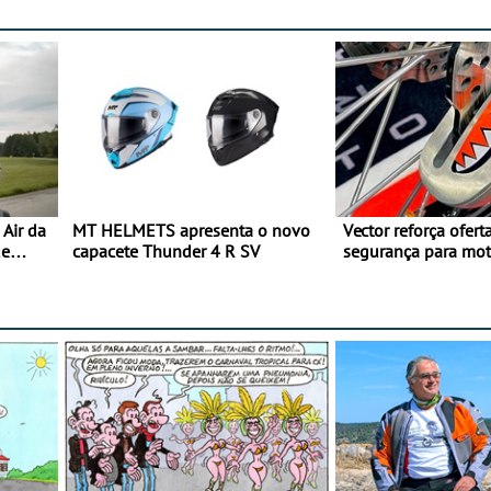
Air da
MT HELMETS apresenta o novo
Vector reforça ofert
de
capacete Thunder 4 R SV
segurança para mo
gama de cadeados