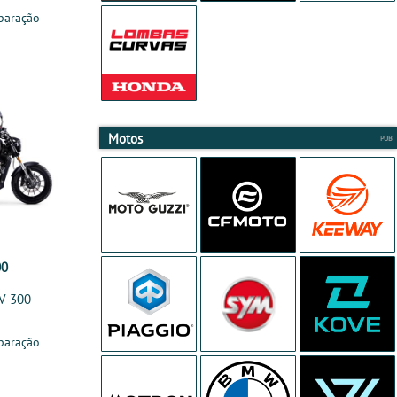
paração
Motos
00
V 300
paração