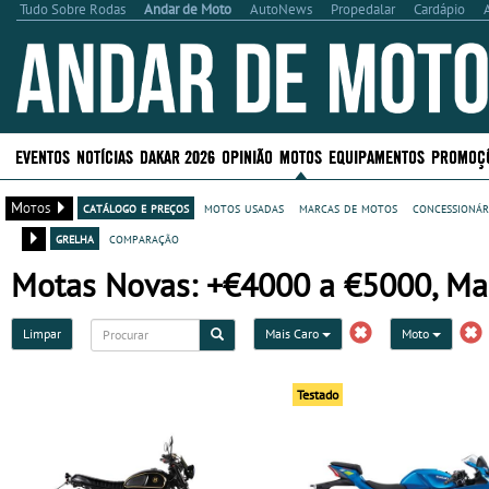
Tudo Sobre Rodas
Andar de Moto
AutoNews
Propedalar
Cardápio
EVENTOS
NOTÍCIAS
DAKAR 2026
OPINIÃO
MOTOS
EQUIPAMENTOS
PROMOÇ
Motos
catálogo e preços
motos usadas
marcas de motos
concessionár
grelha
comparação
Motas Novas: +€4000 a €5000, Ma
Limpar
Mais Caro
Moto
Testado