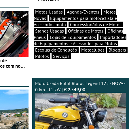
Motos Usadas
Agenda/Eventos
Motos
Novas
Equipamentos para motociclista e
Acessórios moto
Concessionários de Motos
Stands Usadas
Oficinas de Motos
Oficinas
Pneus
Lojas de Equipamentos
Importadores
de Equipamentos e Acessórios para Motos
Escolas de Condução
Motoclubes
Bloggers
Pilotos
Serviços
a de
tos com nova
 JawX
Moto Usada Bullit Bluroc Legend 125 - NOVA -
0 km - 11 kW |
€ 2.549,00