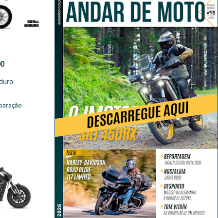
00
duro
paração