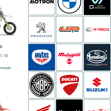
00
TC 50
paração