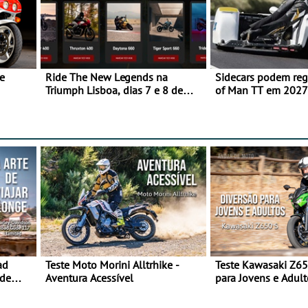
e
Ride The New Legends na
Sidecars podem regr
Triumph Lisboa, dias 7 e 8 de
of Man TT em 2027 
agosto
de segurança
ad
Teste Moto Morini Alltrhike -
Teste Kawasaki Z65
 de
Aventura Acessível
para Jovens e Adult