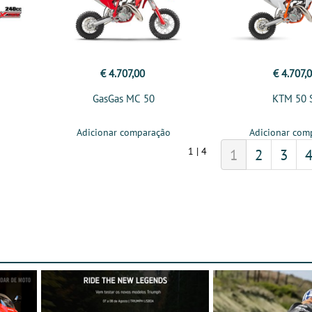
€ 4.707,00
€ 4.707,
GasGas MC 50
KTM 50 
Adicionar comparação
Adicionar com
1 | 4
1
2
3