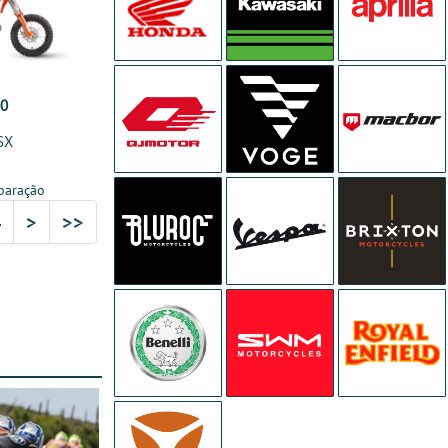
00
SX
paração
4
>
>>