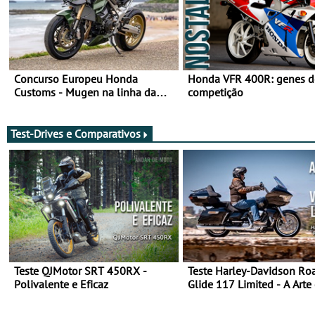
Concurso Europeu Honda
Honda VFR 400R: genes d
Customs - Mugen na linha da
competição
frente, vote nela para ganhar
Test-Drives e Comparativos
Teste QJMotor SRT 450RX -
Teste Harley-Davidson Ro
Polivalente e Eficaz
Glide 117 Limited - A Arte
Viajar Longe