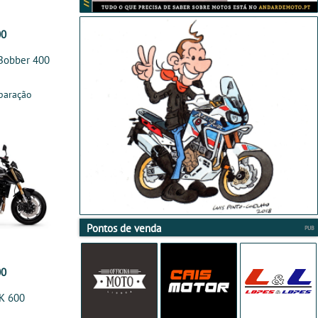
00
 Bobber 400
paração
Pontos de venda
00
K 600