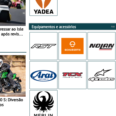
Equipamentos e acessórios
essar ao Isle
após revisão
0 S: Diversão
os