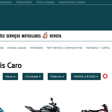
Atrelados
Motoclubes
Motos Usadas
Automóveis Usados
ÕES
SERVIÇOS
MOTOCLUBES
REVISTA
ios
stands usadas
motonews
test-drives e comparativos
motodica - curtas
is Caro
Marca
Cilindrada
Potência
+€4000 a €5000