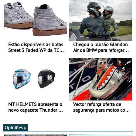
Estão disponíveis as botas
Chegou o blusão Glandon
Street 3 Faded WP da TCX
Air da BMW para reforçar
para utilização durante
oferta de equipamento de
todo o ano
verão
MT HELMETS apresenta o
Vector reforça oferta de
novo capacete Thunder 4 R
segurança para motos com
SV
nova gama de cadeados
JawX
Opiniões