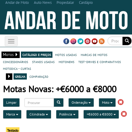
Andar de Moto
Auto News
Propedalar
Cardápio
Toggle
navigation
Motos
catálogo e preços
motos usadas
marcas de motos
concessionários
stands usadas
motonews
test-drives e comparativos
motodica - curtas
grelha
comparação
Motas Novas: +€6000 a €8000
Limpar
Ordenação
Moto
Marca
Cilindrada
Potência
+€6000 a €8000
Testado