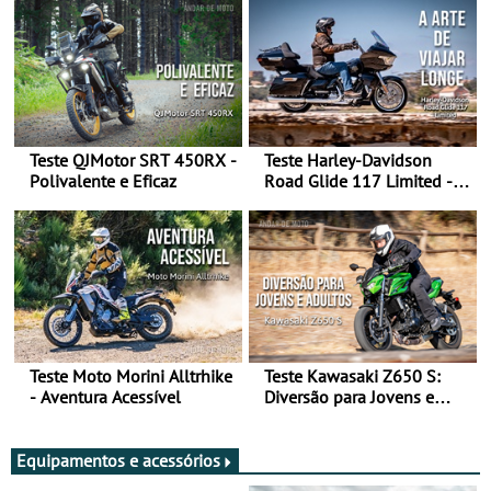
Teste QJMotor SRT 450RX -
Teste Harley-Davidson
Polivalente e Eficaz
Road Glide 117 Limited - A
Arte de Viajar Longe
Teste Moto Morini Alltrhike
Teste Kawasaki Z650 S:
- Aventura Acessível
Diversão para Jovens e
Adultos
Equipamentos e acessórios