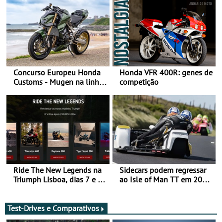
Concurso Europeu Honda
Honda VFR 400R: genes de
Customs - Mugen na linha
competição
da frente, vote nela para
ganhar
Ride The New Legends na
Sidecars podem regressar
Triumph Lisboa, dias 7 e 8
ao Isle of Man TT em 2027
de agosto
após revisão de segurança
Test-Drives e Comparativos