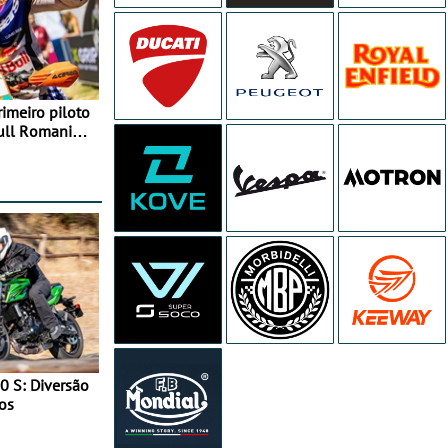
rimeiro piloto
Bull Romaniacs
0 S: Diversão
os