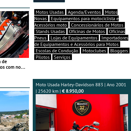
Motos Usadas
Agenda/Eventos
Motos
Novas
Equipamentos para motociclista e
Acessórios moto
Concessionários de Motos
Stands Usadas
Oficinas de Motos
Oficinas
Pneus
Lojas de Equipamentos
Importadores
de Equipamentos e Acessórios para Motos
Escolas de Condução
Motoclubes
Bloggers
Pilotos
Serviços
a de
tos com nova
 JawX
Moto Usada Harley-Davidson 883 | Ano 2001
| 25620 km |
€ 8.950,00