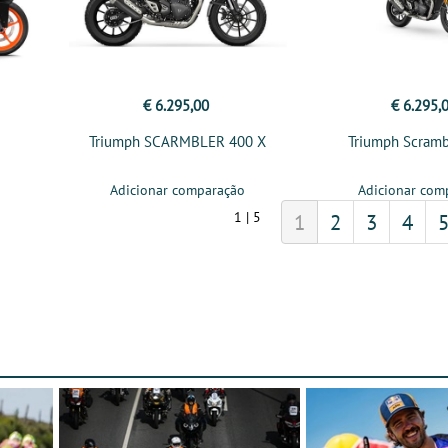
€ 6.295,00
€ 6.295,
Triumph SCARMBLER 400 X
Triumph Scramb
Adicionar comparação
Adicionar com
1 | 5
1
2
3
4