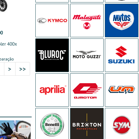
00
ler 400x
paração
5
>
>>