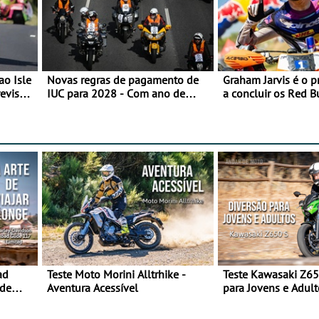
ao Isle
Novas regras de pagamento de
Graham Jarvis é o p
evisão
IUC para 2028 - Com ano de
a concluir os Red 
transição em 2027
numa moto elétrica
ad
Teste Moto Morini Alltrhike -
Teste Kawasaki Z65
 de
Aventura Acessível
para Jovens e Adult