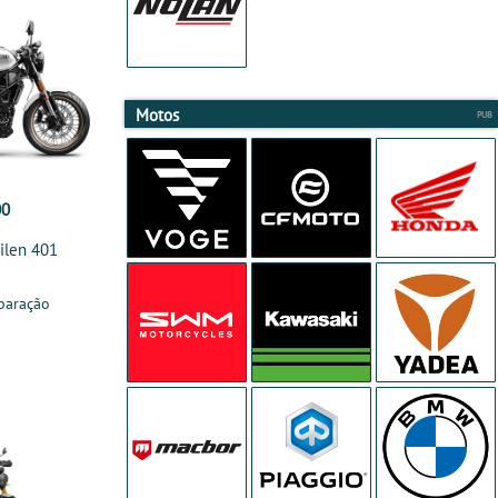
Motos
00
ilen 401
paração