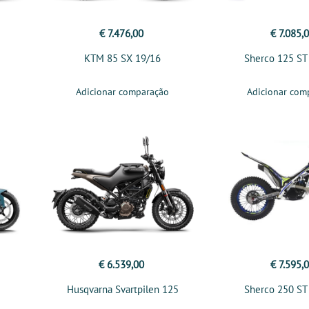
€ 7.476,00
€ 7.085,
KTM 85 SX 19/16
Sherco 125 ST
Adicionar comparação
Adicionar com
€ 6.539,00
€ 7.595,
Husqvarna Svartpilen 125
Sherco 250 ST