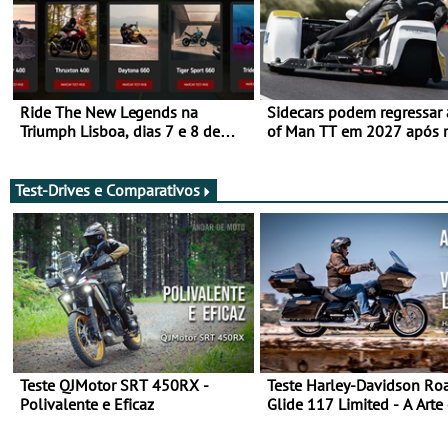
Ride The New Legends na
Sidecars podem regressar 
Triumph Lisboa, dias 7 e 8 de
of Man TT em 2027 após r
agosto
de segurança
Test-Drives e Comparativos
Teste QJMotor SRT 450RX -
Teste Harley-Davidson Ro
Polivalente e Eficaz
Glide 117 Limited - A Arte
Viajar Longe