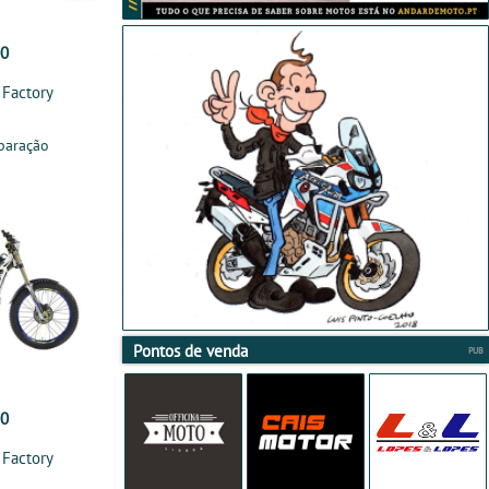
00
 Factory
paração
Pontos de venda
00
 Factory