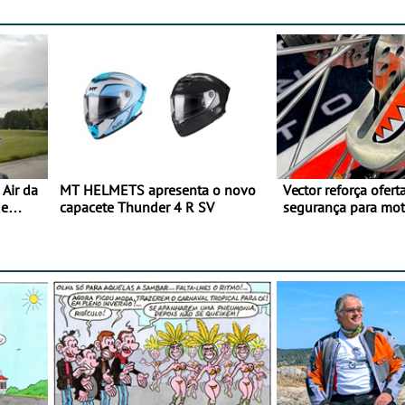
Air da
MT HELMETS apresenta o novo
Vector reforça ofert
de
capacete Thunder 4 R SV
segurança para mo
gama de cadeados