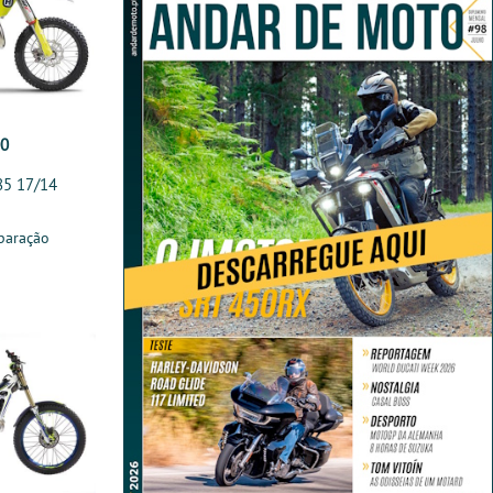
00
85 17/14
paração