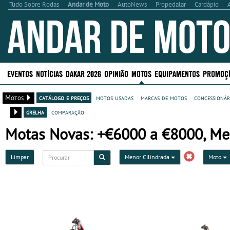
Tudo Sobre Rodas
Andar de Moto
AutoNews
Propedalar
Cardápio
EVENTOS
NOTÍCIAS
DAKAR 2026
OPINIÃO
MOTOS
EQUIPAMENTOS
PROMOÇ
Motos
catálogo e preços
motos usadas
marcas de motos
concessionár
grelha
comparação
Motas Novas: +€6000 a €8000, Me
Limpar
Menor Cilindrada
Moto