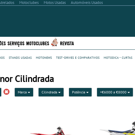
Atrelados
Motoclubes
Motos Usadas
Automóveis Usados
ÕES
SERVIÇOS
MOTOCLUBES
REVISTA
ios
stands usadas
motonews
test-drives e comparativos
motodica - curtas
nor Cilindrada
Marca
Cilindrada
Potência
+€6000 a €8000