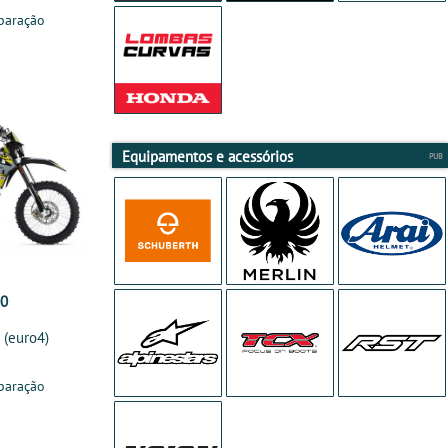
paração
Equipamentos e acessórios
00
(euro4)
paração