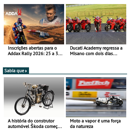
Bull Romaniacs numa
jornada dupla, dias 1 e 2
moto elétrica
de agosto
Inscrições abertas para o
Ducati Academy regressa a
Addax Rally 2026: 25 a 30
Misano com dois dias
de outubro - Proposta de
dedicados à condução em
participação com o Team
circuito - Dias 22 e 23 de
Bianchi Prata
setembro, no Misano World
Sabia que
Circuit
A história do construtor
Moto a vapor é uma força
automóvel Škoda começou
da natureza