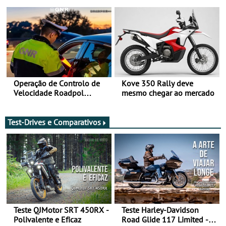
Bull Romaniacs numa
Sua Majestade
moto elétrica
Operação de Controlo de
Kove 350 Rally deve
Velocidade Roadpol
mesmo chegar ao mercado
decorre até 9 de agosto
Test-Drives e Comparativos
Teste QJMotor SRT 450RX -
Teste Harley-Davidson
Polivalente e Eficaz
Road Glide 117 Limited - A