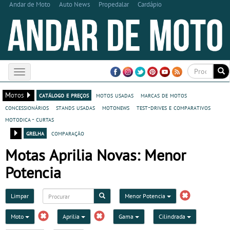
Andar de Moto
Auto News
Propedalar
Cardápio
Toggle
navigation
Motos
catálogo e preços
motos usadas
marcas de motos
concessionários
stands usadas
motonews
test-drives e comparativos
motodica - curtas
grelha
comparação
Motas Aprilia Novas: Menor
Potencia
Limpar
Menor Potencia
Moto
Aprilia
Gama
Cilindrada