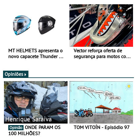
para utilização durante
oferta de equipamento de
todo o ano
verão
MT HELMETS apresenta o
Vector reforça oferta de
novo capacete Thunder 4 R
segurança para motos com
SV
nova gama de cadeados
JawX
Opiniões
Henrique Saraiva
ONDE PARAM OS
TOM VITOÍN - Episódio 97
Opinião
100 MILHÕES?