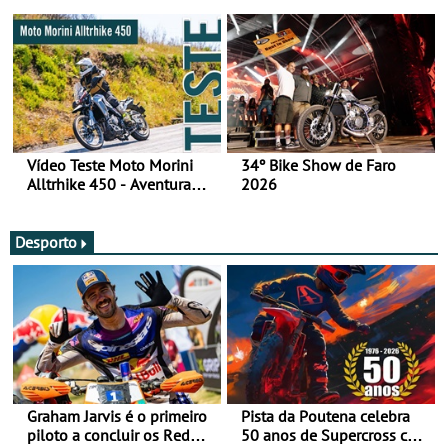
fotos (sábado)
Vídeo Teste Moto Morini
34º Bike Show de Faro
Alltrhike 450 - Aventura
2026
Acessível
Desporto
Graham Jarvis é o primeiro
Pista da Poutena celebra
piloto a concluir os Red
50 anos de Supercross com