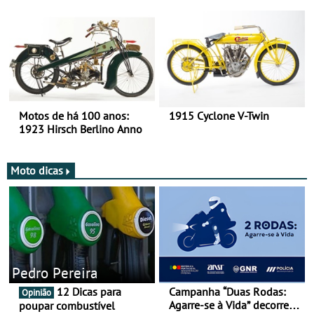
há mais de 120 anos nas
duas rodas!
Motos de há 100 anos:
1915 Cyclone V-Twin
1923 Hirsch Berlino Anno
Moto dicas
Pedro Pereira
12 Dicas para
Campanha “Duas Rodas:
Opinião
Agarre-se à Vida” decorre
poupar combustível