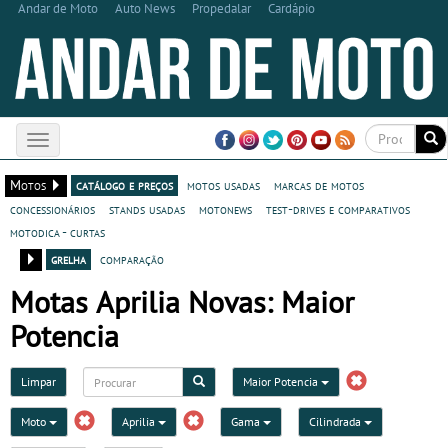
Andar de Moto
Auto News
Propedalar
Cardápio
Toggle
navigation
Motos
catálogo e preços
motos usadas
marcas de motos
concessionários
stands usadas
motonews
test-drives e comparativos
motodica - curtas
grelha
comparação
Motas Aprilia Novas: Maior
Potencia
Limpar
Maior Potencia
Moto
Aprilia
Gama
Cilindrada