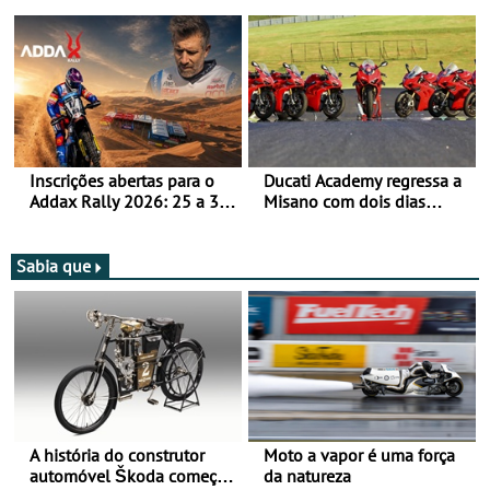
Bull Romaniacs numa
jornada dupla, dias 1 e 2
moto elétrica
de agosto
Inscrições abertas para o
Ducati Academy regressa a
Addax Rally 2026: 25 a 30
Misano com dois dias
de outubro - Proposta de
dedicados à condução em
participação com o Team
circuito - Dias 22 e 23 de
Bianchi Prata
setembro, no Misano World
Sabia que
Circuit
A história do construtor
Moto a vapor é uma força
automóvel Škoda começou
da natureza