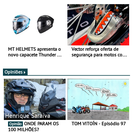
para utilização durante
oferta de equipamento de
todo o ano
verão
MT HELMETS apresenta o
Vector reforça oferta de
novo capacete Thunder 4 R
segurança para motos com
SV
nova gama de cadeados
JawX
Opiniões
Henrique Saraiva
ONDE PARAM OS
TOM VITOÍN - Episódio 97
Opinião
100 MILHÕES?