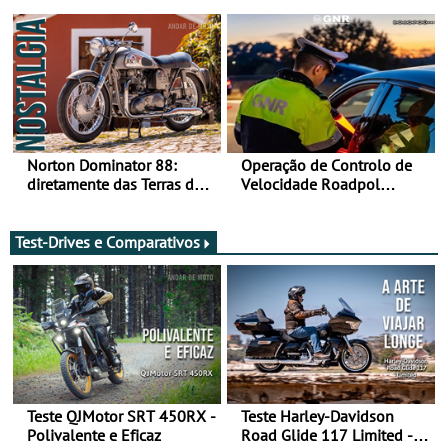
2028 - Com ano de
Bull Romaniacs numa
transição em 2027
moto elétrica
Norton Dominator 88:
Operação de Controlo de
diretamente das Terras de
Velocidade Roadpol
Sua Majestade
decorre até 9 de agosto
Test-Drives e Comparativos
Teste QJMotor SRT 450RX -
Teste Harley-Davidson
Polivalente e Eficaz
Road Glide 117 Limited - A