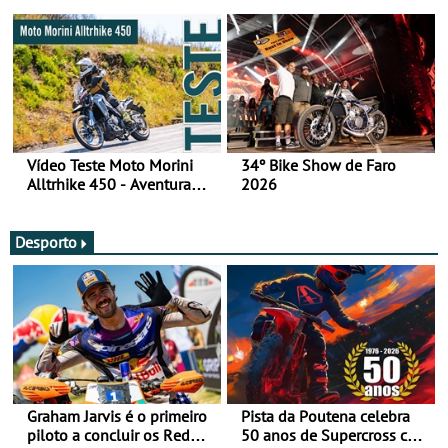
fotos (sábado)
Vídeo Teste Moto Morini
34º Bike Show de Faro
Alltrhike 450 - Aventura
2026
Acessível
Desporto
Graham Jarvis é o primeiro
Pista da Poutena celebra
piloto a concluir os Red
50 anos de Supercross com